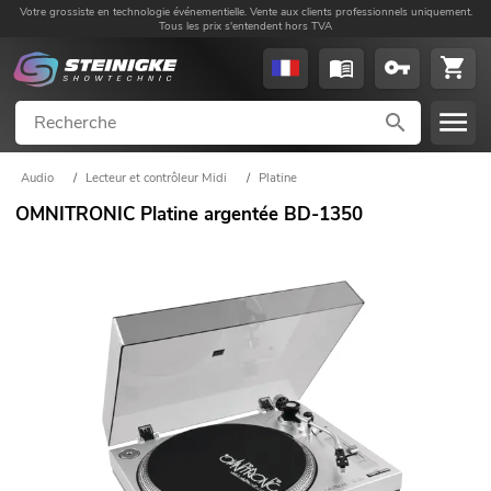
Votre grossiste en technologie événementielle. Vente aux clients professionnels uniquement.
Tous les prix s'entendent hors TVA
Audio
/
Lecteur et contrôleur Midi
/
Platine
OMNITRONIC Platine argentée BD-1350