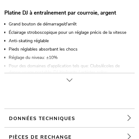
Platine DJ à entraînement par courroie, argent
Grand bouton de démarrage/d'arrêt
Éclairage stroboscopique pour un réglage précis de la vitesse
Anti-skating réglable
Pieds réglables absorbant les chocs
Réglage du niveau: ±10%
Pour des domaines d'application tels que: Clubs/écoles de
danse; usage portable; DJ itinérants / artistes solos;
Enregistrement à domicile et studios
DONNÉES TECHNIQUES
PIÈCES DE RECHANGE