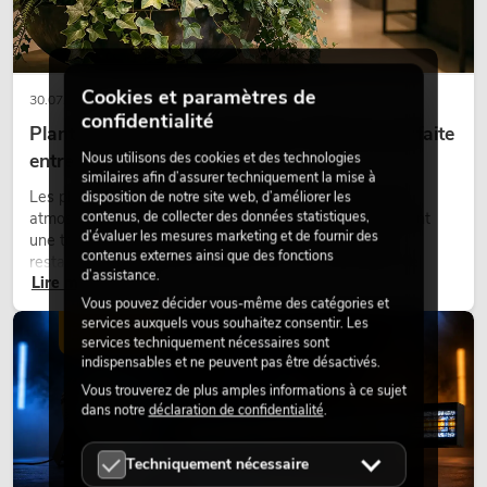
Cookies et paramètres de
30.07.2026
confidentialité
Plantes artificielles ignifugées : l'alliance parfaite
entre sécurité et design
Nous utilisons des cookies et des technologies
similaires afin d’assurer techniquement la mise à
Les plantes donnent vie aux espaces. Elles créent une
disposition de notre site web, d’améliorer les
contenus, de collecter des données statistiques,
atmosphère agréable, améliorent l’ambiance et apportent
d’évaluer les mesures marketing et de fournir des
une touche naturelle. Que ce soit dans les hôtels, les
contenus externes ainsi que des fonctions
restaurants, les centres commerciaux, les immeubles de
d’assistance.
Lire maintenant
bureaux ou sur les stands d’exposition, une végétalisation de
Vous pouvez décider vous-même des catégories et
qualité fait depuis longtemps partie intégrante des concepts
services auxquels vous souhaitez consentir. Les
d’aménagement modernes.
ÉCLAIRAGE
services techniquement nécessaires sont
indispensables et ne peuvent pas être désactivés.
Vous trouverez de plus amples informations à ce sujet
dans notre
déclaration de confidentialité
.
Techniquement nécessaire