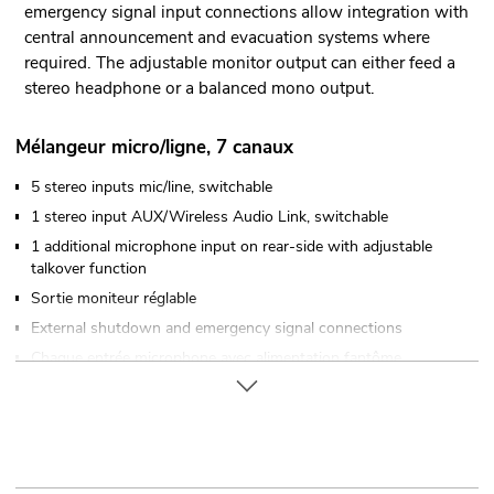
emergency signal input connections allow integration with
central announcement and evacuation systems where
required. The adjustable monitor output can either feed a
stereo headphone or a balanced mono output.
Mélangeur micro/ligne, 7 canaux
5 stereo inputs mic/line, switchable
1 stereo input AUX/Wireless Audio Link, switchable
1 additional microphone input on rear-side with adjustable
talkover function
Sortie moniteur réglable
External shutdown and emergency signal connections
Chaque entrée microphone avec alimentation fantôme
commutable (12 V)
Commandé via LINKOUSTIC 4.2 Wireless Audio Link
(19") 48,3 cm installation en rack
Vous trouverez de plus amples informations sur ce produit
dans la rubrique « Téléchargements » de la fiche technique