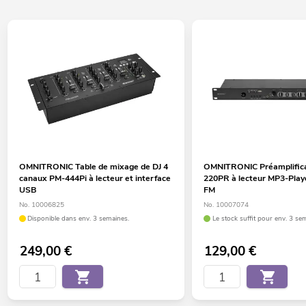
OMNITRONIC Table de mixage de DJ 4
OMNITRONIC Préamplifica
canaux PM-444Pi à lecteur et interface
220PR à lecteur MP3-Playe
USB
FM
No. 10006825
No. 10007074
Disponible dans env. 3 semaines.
Le stock suffit pour env. 3 se
249,00
€
129,00
€