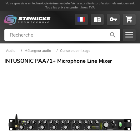
Votre grossiste en technologie événementielle. Vente aux clients professionnels uniquement.
Tous les prix s'entendent hors TVA
Audio
/
Mélangeur audio
/
Console de mixage
INTUSONIC PAA71+ Microphone Line Mixer