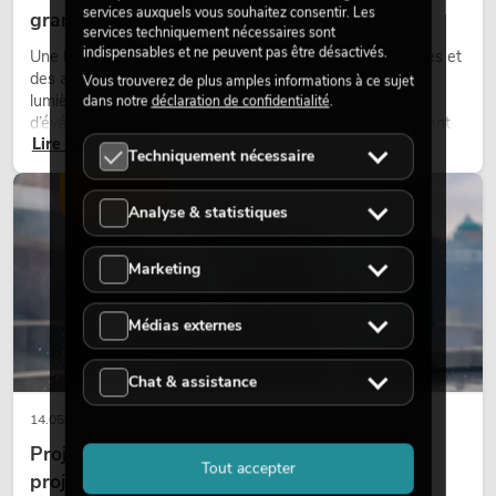
services auxquels vous souhaitez consentir. Les
grand retour
services techniquement nécessaires sont
indispensables et ne peuvent pas être désactivés.
Une lumière très chaude, des surfaces lumineuses visibles et
des accents colorés caractérisent de nombreux designs
Vous trouverez de plus amples informations à ce sujet
lumière actuels sur les scènes, dans les clubs et lors
dans notre
déclaration de confidentialité
.
d’événements. La lumière rétro n’est pas un effet purement
Lire maintenant
nostalgique, mais un outil de conception utilisé de manière
Techniquement nécessaire
ciblée : elle crée une atmosphère, donne du caractère aux
scènes et peut rendre les configurations LED techniques plus
ÉCLAIRAGE
émotionnelles.
Analyse & statistiques
Marketing
Médias externes
Chat & assistance
14.05.2026
Projecteurs à tête mobile d'extérieur : des
Tout accepter
projecteurs à tête mobile résistants aux