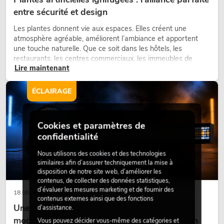
entre sécurité et design
Les plantes donnent vie aux espaces. Elles créent une
atmosphère agréable, améliorent l’ambiance et apportent
une touche naturelle. Que ce soit dans les hôtels, les
restaurants, les centres commerciaux, les immeubles de
Lire maintenant
bureaux ou sur les stands d’exposition, une végétalisation de
qualité fait depuis longtemps partie intégrante des concepts
d’aménagement modernes.
ÉCLAIRAGE
Cookies et paramètres de
confidentialité
Nous utilisons des cookies et des technologies
similaires afin d’assurer techniquement la mise à
disposition de notre site web, d’améliorer les
contenus, de collecter des données statistiques,
d’évaluer les mesures marketing et de fournir des
18.06.2026
contenus externes ainsi que des fonctions
Une touche rétro dans un design d'éclairage
d’assistance.
moderne : pourquoi la lumière chaude fait son
Vous pouvez décider vous-même des catégories et