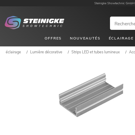
Steinigke Showtechnic GmbH
OFFRES
NOUVEAUTÉS
ÉCLAIRAGE
éclairage
/
Lumière décorative
/
Strips LED et tubes lumineux
/
Acc