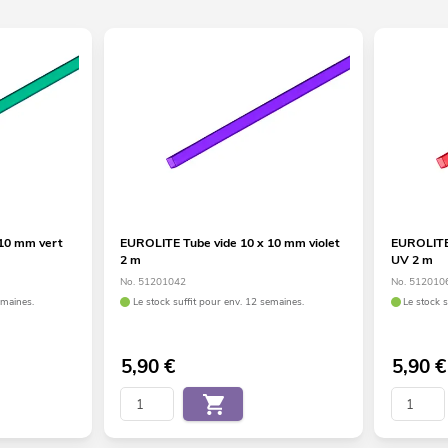
 10 mm vert
EUROLITE Tube vide 10 x 10 mm violet
EUROLITE 
2 m
UV 2 m
No. 51201042
No. 512010
emaines.
Le stock suffit pour env. 12 semaines.
Le stock 
5,90
€
5,90
€