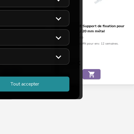
Embouts pour profil en U
EUROLITE Support de fixation pour
gent
profil en U 20 mm métal
67
No. 51210868
suffit pour env. 12 semaines.
Le stock suffit pour env. 12 semaines.
0,95
€
Tout accepter