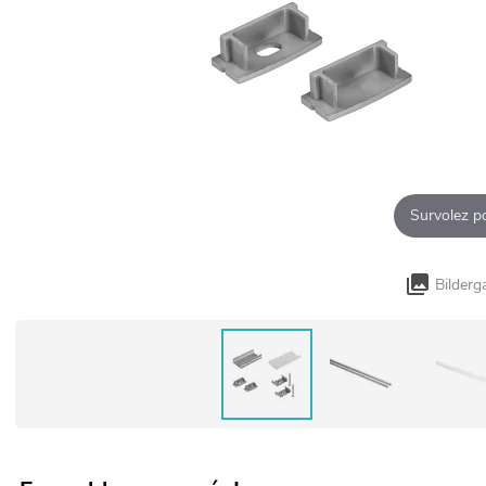
Survolez p
Bilderg