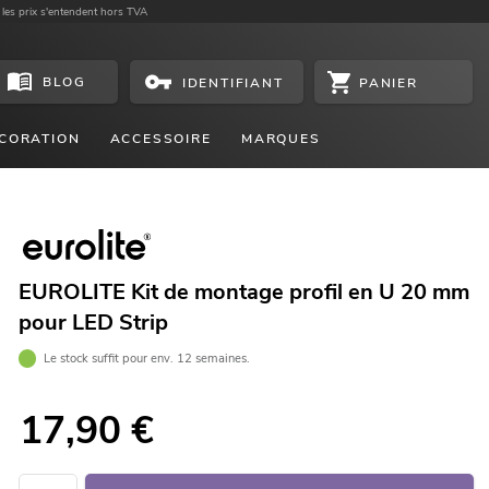
 les prix s'entendent hors TVA
BLOG
PANIER
IDENTIFIANT
CORATION
ACCESSOIRE
MARQUES
EUROLITE Kit de montage profil en U 20 mm
pour LED Strip
Le stock suffit pour env. 12 semaines.
17,90
€