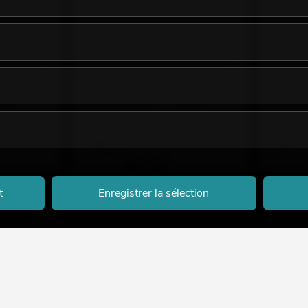
profil en U
EUROLITE Support de fixation pour
EUROLITE 
profil en U 20 mm plastique
20 mm ar
No. 51210869
No. 512108
emaines.
Le stock suffit pour env. 12 semaines.
Le stock 
0,95
€
2,50
€
t
Enregistrer la sélection