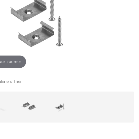
our zoomer
alerie öffnen