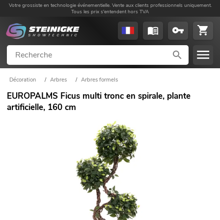
Votre grossiste en technologie événementielle. Vente aux clients professionnels uniquement.
Tous les prix s'entendent hors TVA
Décoration
/
Arbres
/
Arbres formels
EUROPALMS Ficus multi tronc en spirale, plante
artificielle, 160 cm