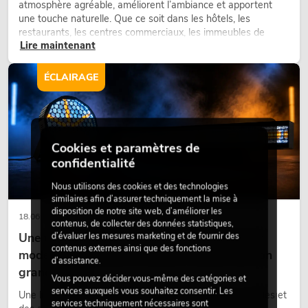
atmosphère agréable, améliorent l’ambiance et apportent
une touche naturelle. Que ce soit dans les hôtels, les
restaurants, les centres commerciaux, les immeubles de
Lire maintenant
bureaux ou sur les stands d’exposition, une végétalisation de
qualité fait depuis longtemps partie intégrante des concepts
d’aménagement modernes.
ÉCLAIRAGE
Cookies et paramètres de
confidentialité
Nous utilisons des cookies et des technologies
similaires afin d’assurer techniquement la mise à
disposition de notre site web, d’améliorer les
18.06.2026
contenus, de collecter des données statistiques,
Une touche rétro dans un design d'éclairage
d’évaluer les mesures marketing et de fournir des
contenus externes ainsi que des fonctions
moderne : pourquoi la lumière chaude fait son
d’assistance.
grand retour
Vous pouvez décider vous-même des catégories et
services auxquels vous souhaitez consentir. Les
Une lumière très chaude, des surfaces lumineuses visibles et
services techniquement nécessaires sont