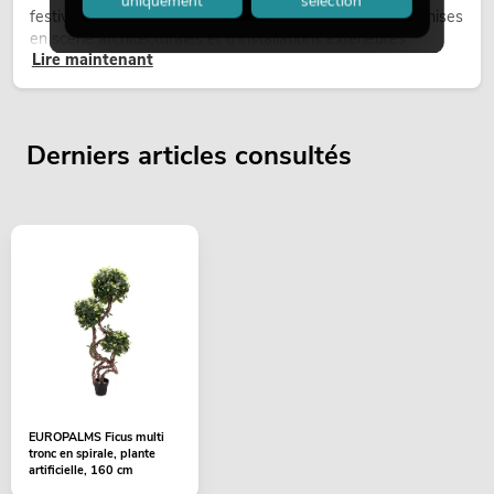
uniquement
sélection
festivals, de fêtes urbaines, de concerts en plein air, de mises
en scène architecturales et d’installations extérieures
Lire maintenant
temporaires.
Derniers articles consultés
EUROPALMS Ficus multi
tronc en spirale, plante
artificielle, 160 cm