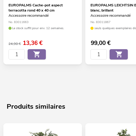
EUROPALMS Cache-pot aspect
EUROPALMS LEICHTSIN B
terracotta rond 40 x 40 cm
blanc, brillant
Accessoire recommandé
Accessoire recommandé
No. 83011663
No. 83011867
Le stock suffit pour env. 12 semaines.
seuls quelques exemplaires di
13,36
€
99,00
€
24,90 €
Produits similaires