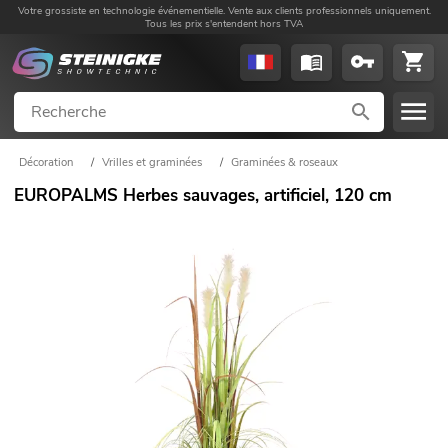
Votre grossiste en technologie événementielle. Vente aux clients professionnels uniquement.
Tous les prix s'entendent hors TVA
Décoration
/
Vrilles et graminées
/
Graminées & roseaux
EUROPALMS Herbes sauvages, artificiel, 120 cm