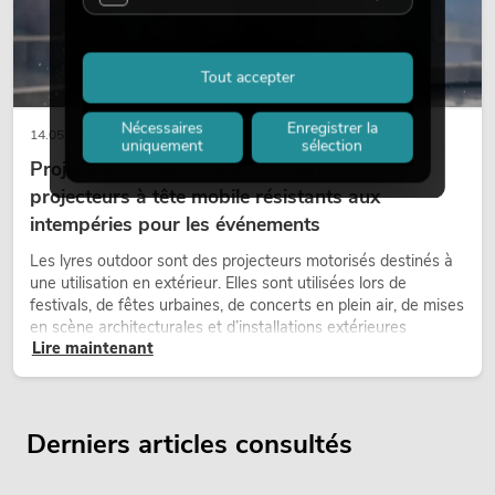
Tout accepter
Nécessaires
Enregistrer la
14.05.2026
uniquement
sélection
Projecteurs à tête mobile d'extérieur : des
projecteurs à tête mobile résistants aux
intempéries pour les événements
Les lyres outdoor sont des projecteurs motorisés destinés à
une utilisation en extérieur. Elles sont utilisées lors de
festivals, de fêtes urbaines, de concerts en plein air, de mises
en scène architecturales et d’installations extérieures
Lire maintenant
temporaires.
Derniers articles consultés