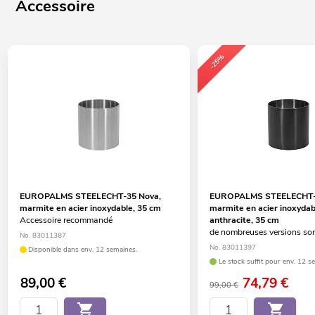
Accessoire
-25%
EUROPALMS STEELECHT-35 Nova,
EUROPALMS STEELECHT-
marmite en acier inoxydable, 35 cm
marmite en acier inoxydab
Accessoire recommandé
anthracite, 35 cm
de nombreuses versions son
No. 83011387
No. 83011397
Disponible dans env. 12 semaines.
Le stock suffit pour env. 12 s
89,00
€
74,79
€
99,00 €