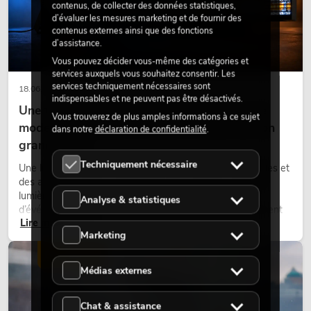
contenus, de collecter des données statistiques,
d’évaluer les mesures marketing et de fournir des
contenus externes ainsi que des fonctions
d’assistance.
Vous pouvez décider vous-même des catégories et
services auxquels vous souhaitez consentir. Les
services techniquement nécessaires sont
18.06.2026
indispensables et ne peuvent pas être désactivés.
Une touche rétro dans un design d'éclairage
Vous trouverez de plus amples informations à ce sujet
moderne : pourquoi la lumière chaude fait son
dans notre
déclaration de confidentialité
.
grand retour
Techniquement nécessaire
Une lumière très chaude, des surfaces lumineuses visibles et
des accents colorés caractérisent de nombreux designs
lumière actuels sur les scènes, dans les clubs et lors
Analyse & statistiques
d’événements. La lumière rétro n’est pas un effet purement
Lire maintenant
nostalgique, mais un outil de conception utilisé de manière
Marketing
ciblée : elle crée une atmosphère, donne du caractère aux
scènes et peut rendre les configurations LED techniques plus
ÉCLAIRAGE
émotionnelles.
Médias externes
Chat & assistance