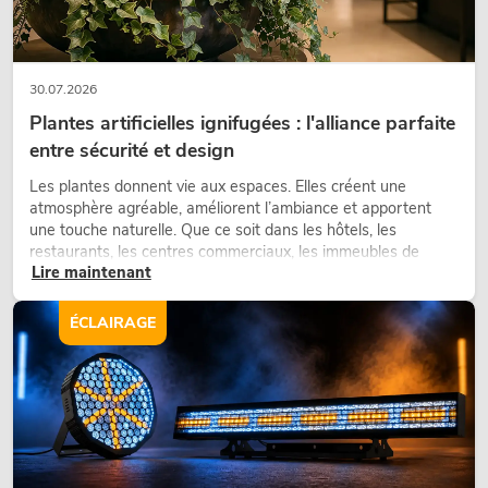
30.07.2026
Plantes artificielles ignifugées : l'alliance parfaite
entre sécurité et design
Les plantes donnent vie aux espaces. Elles créent une
atmosphère agréable, améliorent l’ambiance et apportent
une touche naturelle. Que ce soit dans les hôtels, les
restaurants, les centres commerciaux, les immeubles de
Lire maintenant
bureaux ou sur les stands d’exposition, une végétalisation de
qualité fait depuis longtemps partie intégrante des concepts
d’aménagement modernes.
ÉCLAIRAGE