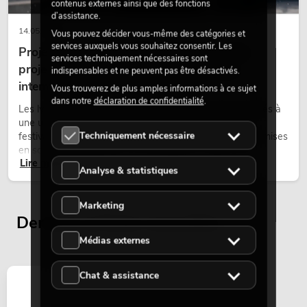
contenus externes ainsi que des fonctions
d’assistance.
14.05.2026
Vous pouvez décider vous-même des catégories et
services auxquels vous souhaitez consentir. Les
Projecteurs à tête mobile d'extérieur : des
services techniquement nécessaires sont
projecteurs à tête mobile résistants aux
indispensables et ne peuvent pas être désactivés.
intempéries pour les événements
Vous trouverez de plus amples informations à ce sujet
dans notre
déclaration de confidentialité
.
Les lyres outdoor sont des projecteurs motorisés destinés à
une utilisation en extérieur. Elles sont utilisées lors de
Techniquement nécessaire
festivals, de fêtes urbaines, de concerts en plein air, de mises
en scène architecturales et d’installations extérieures
Lire maintenant
temporaires.
Analyse & statistiques
Marketing
Derniers articles consultés
Médias externes
Chat & assistance