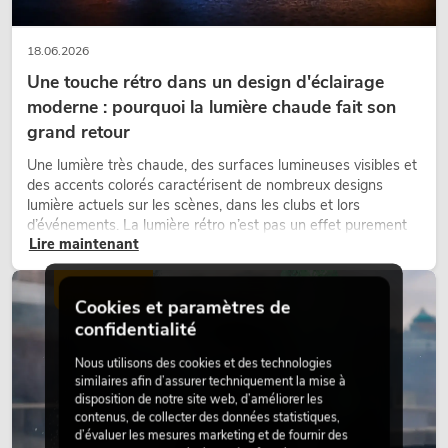
18.06.2026
Une touche rétro dans un design d'éclairage
moderne : pourquoi la lumière chaude fait son
grand retour
Une lumière très chaude, des surfaces lumineuses visibles et
des accents colorés caractérisent de nombreux designs
lumière actuels sur les scènes, dans les clubs et lors
d’événements. La lumière rétro n’est pas un effet purement
Lire maintenant
nostalgique, mais un outil de conception utilisé de manière
ciblée : elle crée une atmosphère, donne du caractère aux
scènes et peut rendre les configurations LED techniques plus
ÉCLAIRAGE
émotionnelles.
Cookies et paramètres de
confidentialité
Nous utilisons des cookies et des technologies
similaires afin d’assurer techniquement la mise à
disposition de notre site web, d’améliorer les
contenus, de collecter des données statistiques,
d’évaluer les mesures marketing et de fournir des