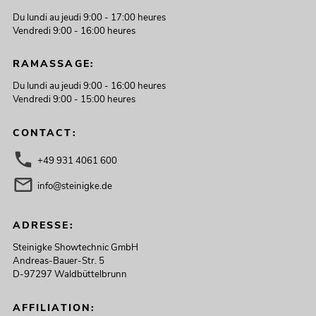
STV-60-WOT EU
Du lundi au jeudi 9:00 - 17:00 heures
No. 20000816
Vendredi 9:00 - 16:00 heures
Le stock suffit pour env. 12 semaines.
RAMASSAGE:
549,00
€
Du lundi au jeudi 9:00 - 16:00 heures
Vendredi 9:00 - 15:00 heures
CONTACT:
+49 931 4061 600
info@steinigke.de
ADRESSE:
Steinigke Showtechnic GmbH
Andreas-Bauer-Str. 5
D-97297 Waldbüttelbrunn
EUROLITE Ensemble LED KLS Laser
Bar PRO + Easy Show +2 x pied
d'enceinte M-4
AFFILIATION: