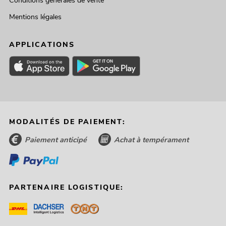
Conditions générales de vente
Mentions légales
APPLICATIONS
EUROLITE LED PAR-30 COB RGB 30 W
argent
MODALITÉS DE PAIEMENT:
L'article n'est plus disponible
No. 41607225
Paiement anticipé
Achat à tempérament
PARTENAIRE LOGISTIQUE: