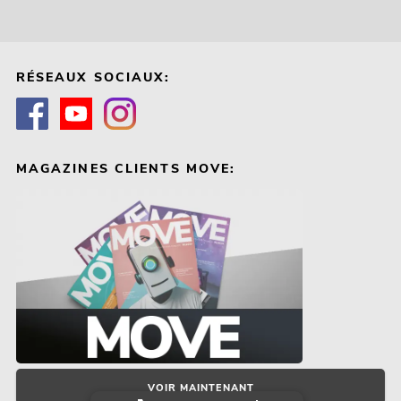
EUROLITE KLS-Kombo Pack 5
L'article n'est plus disponible
No. 42109545
RÉSEAUX SOCIAUX:
-16%
MAGAZINES CLIENTS MOVE:
EUROLITE Jeu de lumières FX LED KLS
barre laser
No. 51741090
Le stock suffit pour env. 12 semaines.
318,49
€
VOIR MAINTENANT
379,00 €