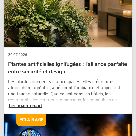
EUROLITE Ensemble LED KLS Laser
Bar FX + pied d'enceinte M-3
No. 20000172
30.07.2026
Le stock suffit pour env. 12 semaines.
Plantes artificielles ignifugées : l'alliance parfaite
entre sécurité et design
399,00
€
Les plantes donnent vie aux espaces. Elles créent une
atmosphère agréable, améliorent l’ambiance et apportent
une touche naturelle. Que ce soit dans les hôtels, les
restaurants, les centres commerciaux, les immeubles de
Lire maintenant
bureaux ou sur les stands d’exposition, une végétalisation de
qualité fait depuis longtemps partie intégrante des concepts
d’aménagement modernes.
ÉCLAIRAGE