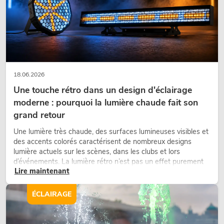
EUROLITE Set LED KLS Laser Bar PRO
FX + M-3 Speaker-system stand
L'article n'est plus disponible
No. 20000173
18.06.2026
Une touche rétro dans un design d'éclairage
moderne : pourquoi la lumière chaude fait son
grand retour
Une lumière très chaude, des surfaces lumineuses visibles et
des accents colorés caractérisent de nombreux designs
lumière actuels sur les scènes, dans les clubs et lors
d’événements. La lumière rétro n’est pas un effet purement
Lire maintenant
nostalgique, mais un outil de conception utilisé de manière
ciblée : elle crée une atmosphère, donne du caractère aux
scènes et peut rendre les configurations LED techniques plus
EUROLITE Set LED KLS Laser Bar FX +
ÉCLAIRAGE
émotionnelles.
Speaker system stand alu bk
L'article n'est plus disponible
No. 20000288