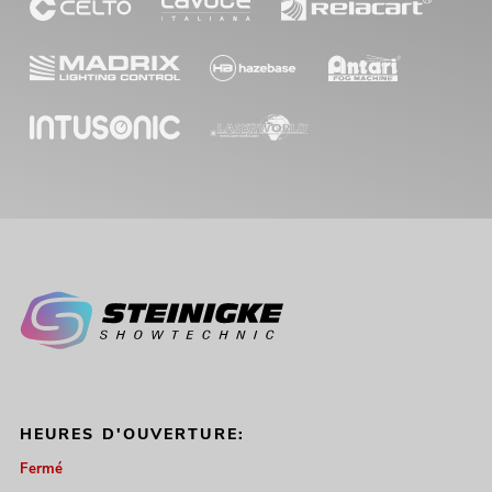
EUROLITE Jeu de lumières FX LED KLS
Laser Bar Next + pied d'enceinte M-4
No. 20000815
Le stock suffit pour env. 12 semaines.
569,00
€
HEURES D'OUVERTURE:
Fermé
EUROLITE Jeu de lumières FX LED KLS
Laser Bar Next + trépied en acier noir