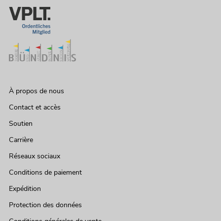
No. 20000868
Le stock suffit pour env. 12 semaines.
1.199,00
€
À propos de nous
Contact et accès
Soutien
Carrière
Réseaux sociaux
Conditions de paiement
EUROLITE LED PAR-30 COB RGB 30W
Expédition
bk
L'article n'est plus disponible
No. 41607200
Protection des données