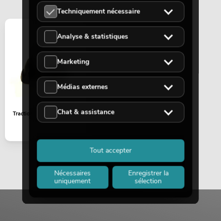
Techniquement nécessaire
EUROLITE Jeu de lumières FX LED KLS
Analyse & statistiques
Laser Bar + pied d'enceinte M-4
No. 20000451
Le stock suffit pour env. 12 semaines.
Marketing
Médias externes
419,00
€
Chat & assistance
Traction relief 9mm
Tout accepter
Nécessaires
Enregistrer la
uniquement
sélection