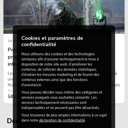
Cookies et paramètres de
14.05.2026
confidentialité
Projecteurs à tête mobile d'extérieur : des
Nous utilisons des cookies et des technologies
projecteurs à tête mobile résistants aux
similaires afin d’assurer techniquement la mise à
intempéries pour les événements
EUROLITE Set LED KLS Laser Bar Pro
disposition de notre site web, d’améliorer les
FX + Speaker system stand alu bk
contenus, de collecter des données statistiques,
Les lyres outdoor sont des projecteurs motorisés destinés à
d’évaluer les mesures marketing et de fournir des
L'article n'est plus disponible
No. 20000289
une utilisation en extérieur. Elles sont utilisées lors de
contenus externes ainsi que des fonctions
festivals, de fêtes urbaines, de concerts en plein air, de mises
d’assistance.
en scène architecturales et d’installations extérieures
Vous pouvez décider vous-même des catégories et
Lire maintenant
temporaires.
services auxquels vous souhaitez consentir. Les
services techniquement nécessaires sont
indispensables et ne peuvent pas être désactivés.
Vous trouverez de plus amples informations à ce sujet
Derniers articles consultés
dans notre
déclaration de confidentialité
.