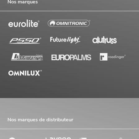
Nos marques
EUROLITE Jeu de lumières FX LED KLS
Laser Bar PRO + pied d'enceinte M-4
No. 20000452
Le stock suffit pour env. 12 semaines.
499,00
€
Nos marques de distributeur