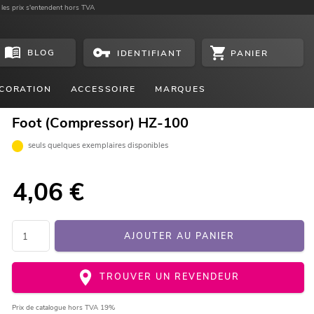
 les prix s'entendent hors TVA
BLOG
PANIER
IDENTIFIANT
CORATION
ACCESSOIRE
MARQUES
Foot (Compressor) HZ-100
seuls quelques exemplaires disponibles
4,06
€
AJOUTER AU PANIER
TROUVER UN REVENDEUR
Prix de catalogue
hors TVA 19%