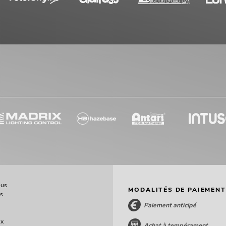
ous
MODALITÉS DE PAIEMENT
ès
Paiement anticipé
ux
Achat à tempérament