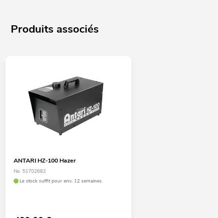
Produits associés
ANTARI HZ-100 Hazer
No. 51702682
Le stock suffit pour env. 12 semaines.