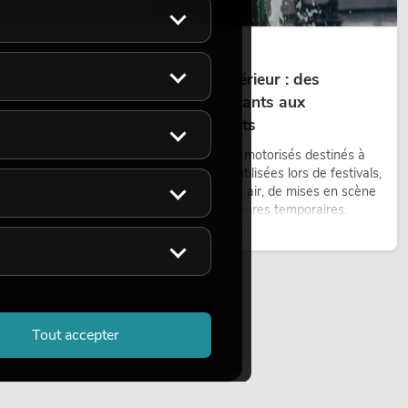
14.05.2026
Projecteurs à tête mobile d'extérieur : des
projecteurs à tête mobile résistants aux
intempéries pour les événements
Les lyres outdoor sont des projecteurs motorisés destinés à
une utilisation en extérieur. Elles sont utilisées lors de festivals,
de fêtes urbaines, de concerts en plein air, de mises en scène
architecturales et d’installations extérieures temporaires.
Lire maintenant
Tout accepter