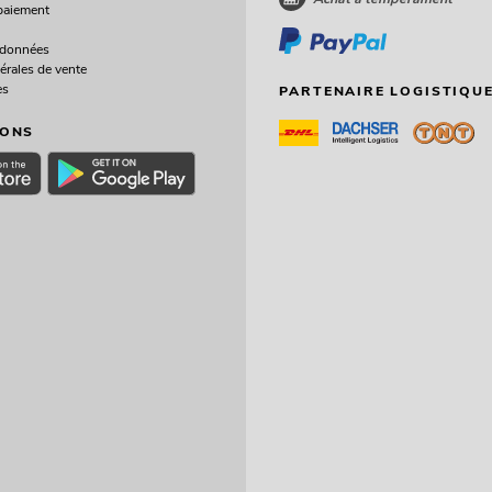
paiement
 données
érales de vente
es
PARTENAIRE LOGISTIQUE
IONS