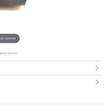
our zoomer
alerie öffnen