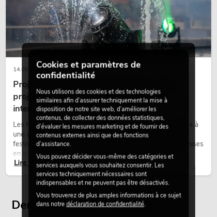
Cookies et paramètres de
14.05.2026
confidentialité
Projecteurs à tête mobile d'extérieur : des
Nous utilisons des cookies et des technologies
projecteurs à tête mobile résistants aux
similaires afin d’assurer techniquement la mise à
intempéries pour les événements
disposition de notre site web, d’améliorer les
contenus, de collecter des données statistiques,
Les lyres outdoor sont des projecteurs motorisés destinés à
d’évaluer les mesures marketing et de fournir des
une utilisation en extérieur. Elles sont utilisées lors de
contenus externes ainsi que des fonctions
festivals, de fêtes urbaines, de concerts en plein air, de mises
d’assistance.
en scène architecturales et d’installations extérieures
Vous pouvez décider vous-même des catégories et
Lire maintenant
temporaires.
services auxquels vous souhaitez consentir. Les
services techniquement nécessaires sont
indispensables et ne peuvent pas être désactivés.
Vous trouverez de plus amples informations à ce sujet
Derniers articles consultés
dans notre
déclaration de confidentialité
.