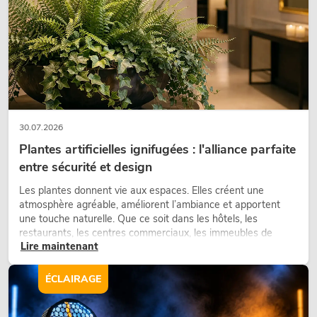
30.07.2026
Plantes artificielles ignifugées : l'alliance parfaite
entre sécurité et design
Les plantes donnent vie aux espaces. Elles créent une
atmosphère agréable, améliorent l’ambiance et apportent
une touche naturelle. Que ce soit dans les hôtels, les
restaurants, les centres commerciaux, les immeubles de
Lire maintenant
bureaux ou sur les stands d’exposition, une végétalisation de
qualité fait depuis longtemps partie intégrante des concepts
d’aménagement modernes.
ÉCLAIRAGE