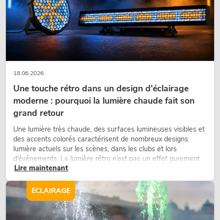
18.06.2026
Une touche rétro dans un design d'éclairage
moderne : pourquoi la lumière chaude fait son
grand retour
Une lumière très chaude, des surfaces lumineuses visibles et
des accents colorés caractérisent de nombreux designs
lumière actuels sur les scènes, dans les clubs et lors
d’événements. La lumière rétro n’est pas un effet purement
Lire maintenant
nostalgique, mais un outil de conception utilisé de manière
ciblée : elle crée une atmosphère, donne du caractère aux
scènes et peut rendre les configurations LED techniques plus
ÉCLAIRAGE
émotionnelles.