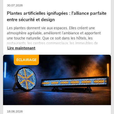
30.07.2026
Plantes artificielles ignifugées : l'alliance parfaite
entre sécurité et design
Les plantes donnent vie aux espaces. Elles créent une
atmosphère agréable, améliorent l’ambiance et apportent
une touche naturelle. Que ce soit dans les hôtels, les
restaurants, les centres commerciaux, les immeubles de
Lire maintenant
bureaux ou sur les stands d’exposition, une végétalisation de
qualité fait depuis longtemps partie intégrante des concepts
d’aménagement modernes.
ÉCLAIRAGE
18.06.2026