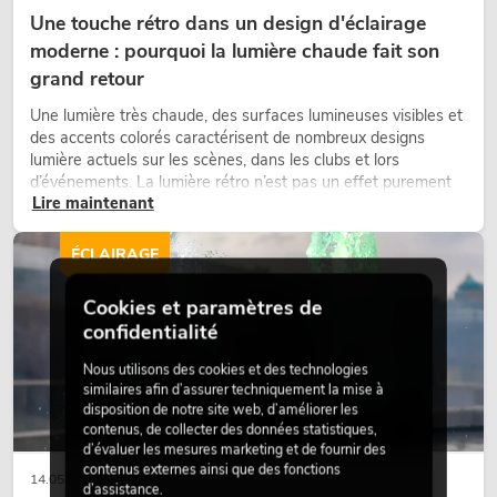
Une touche rétro dans un design d'éclairage
moderne : pourquoi la lumière chaude fait son
grand retour
Une lumière très chaude, des surfaces lumineuses visibles et
des accents colorés caractérisent de nombreux designs
lumière actuels sur les scènes, dans les clubs et lors
d’événements. La lumière rétro n’est pas un effet purement
Lire maintenant
nostalgique, mais un outil de conception utilisé de manière
ciblée : elle crée une atmosphère, donne du caractère aux
scènes et peut rendre les configurations LED techniques plus
ÉCLAIRAGE
émotionnelles.
Cookies et paramètres de
confidentialité
Nous utilisons des cookies et des technologies
similaires afin d’assurer techniquement la mise à
disposition de notre site web, d’améliorer les
contenus, de collecter des données statistiques,
d’évaluer les mesures marketing et de fournir des
contenus externes ainsi que des fonctions
14.05.2026
d’assistance.