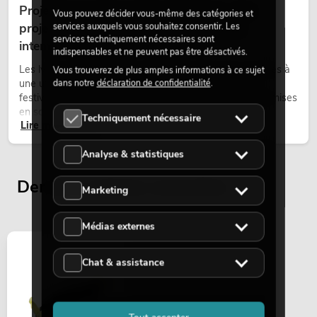
Projecteurs à tête mobile d'extérieur : des
Vous pouvez décider vous-même des catégories et
projecteurs à tête mobile résistants aux
services auxquels vous souhaitez consentir. Les
services techniquement nécessaires sont
intempéries pour les événements
indispensables et ne peuvent pas être désactivés.
Les lyres outdoor sont des projecteurs motorisés destinés à
Vous trouverez de plus amples informations à ce sujet
une utilisation en extérieur. Elles sont utilisées lors de
dans notre
déclaration de confidentialité
.
festivals, de fêtes urbaines, de concerts en plein air, de mises
en scène architecturales et d’installations extérieures
Techniquement nécessaire
Lire maintenant
temporaires.
Analyse & statistiques
Derniers articles consultés
Marketing
Médias externes
Chat & assistance