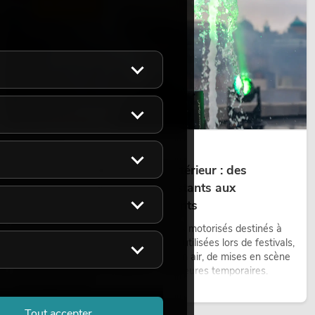
ÉCLAIRAGE
14.05.2026
Projecteurs à tête mobile d'extérieur : des
projecteurs à tête mobile résistants aux
intempéries pour les événements
Les lyres outdoor sont des projecteurs motorisés destinés à
une utilisation en extérieur. Elles sont utilisées lors de festivals,
de fêtes urbaines, de concerts en plein air, de mises en scène
architecturales et d’installations extérieures temporaires.
Lire maintenant
Tout accepter