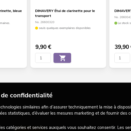
inette, bleue
DIMAVERY Étui de clarinette pour le
DIMAVERY 
transport
No. 266004
No. 26600320
emaines.
Le stock 
seuls quelques exemplaires disponibles
9,90
€
39,90
de confidentialité
echnologies similaires afin d’assurer techniquement la mise à disposi
ées statistiques, d’évaluer les mesures marketing et de fournir des
 catégories et services auxquels vous souhaitez consentir. Les se