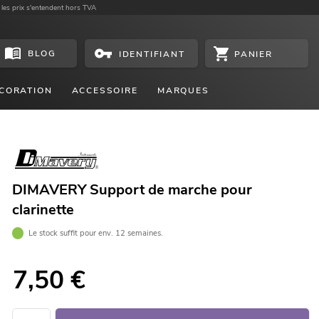
 les prix s'entendent hors TVA
BLOG
PANIER
IDENTIFIANT
CORATION
ACCESSOIRE
MARQUES
DIMAVERY Support de marche pour
clarinette
Le stock suffit pour env. 12 semaines.
7,50
€