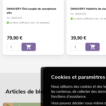
DIMAVERY Étui souple de saxophone
DIMAVERY Mallette de clar
alto
No. 26600250
No. 26600205
Le stock suffit pour env. 12 s
Le stock suffit pour env. 12 semaines.
79,90
€
39,90
€
Cookies et paramètres 
Nous utilisons des cookies et des t
Articles de blog actuels
les contenus, de collecter des donn
fonctions d’assistance.
Vous pouvez décider vous-même des