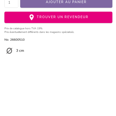
AJOUTER AU PANIER
TROUVER UN REVENDEUR
Prix de catalogue
hors TVA 19%
Prix éventuellement différents dans les magasins spécialisés.
No. 26600510
3 cm