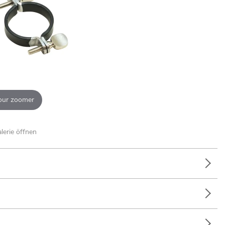
our zoomer
alerie öffnen