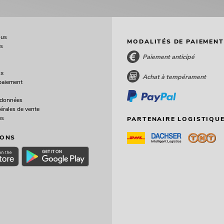
ous
MODALITÉS DE PAIEMENT
ès
Paiement anticipé
ux
Achat à tempérament
paiement
 données
érales de vente
es
PARTENAIRE LOGISTIQUE
IONS