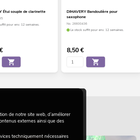
Étui souple de clarinette
DIMAVERY Bandoulière pour
saxophone
35
No. 26600436
suffit pour env. 12 semaines.
Le stock suffit pour env. 12 semaines.
€
8,50
€
tion de notre site web, d’améliorer
 contenus externes ainsi que des
rvices techniquement nécessaires