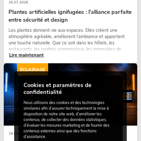
30.07.2026
Plantes artificielles ignifugées : l'alliance parfaite
entre sécurité et design
Les plantes donnent vie aux espaces. Elles créent une
atmosphère agréable, améliorent l’ambiance et apportent
une touche naturelle. Que ce soit dans les hôtels, les
restaurants, les centres commerciaux, les immeubles de
Lire maintenant
bureaux ou sur les stands d’exposition, une végétalisation de
qualité fait depuis longtemps partie intégrante des concepts
d’aménagement modernes.
ÉCLAIRAGE
Cookies et paramètres de
confidentialité
Nous utilisons des cookies et des technologies
similaires afin d’assurer techniquement la mise à
disposition de notre site web, d’améliorer les
contenus, de collecter des données statistiques,
d’évaluer les mesures marketing et de fournir des
contenus externes ainsi que des fonctions
18.06.2026
d’assistance.