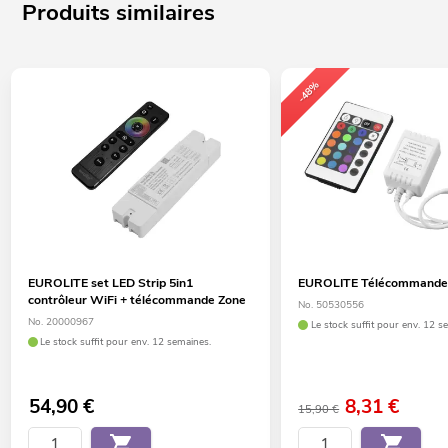
Produits similaires
-48%
EUROLITE set LED Strip 5in1
EUROLITE Télécommande 
contrôleur WiFi + télécommande Zone
No. 50530556
No. 20000967
Le stock suffit pour env. 12 s
Le stock suffit pour env. 12 semaines.
54,90
€
8,31
€
15,90 €