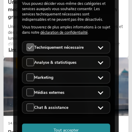
Une touche rétro dans un design d'éclairage
Vous pouvez décider vous-même des catégories et
moderne : pourquoi la lumière chaude fait son
services auxquels vous souhaitez consentir. Les
services techniquement nécessaires sont
grand retour
indispensables et ne peuvent pas être désactivés.
Une lumière très chaude, des surfaces lumineuses visibles et
Vous trouverez de plus amples informations à ce sujet
des accents colorés caractérisent de nombreux designs
dans notre
déclaration de confidentialité
.
lumière actuels sur les scènes, dans les clubs et lors
d’événements. La lumière rétro n’est pas un effet purement
Techniquement nécessaire
Lire maintenant
nostalgique, mais un outil de conception utilisé de manière
ciblée : elle crée une atmosphère, donne du caractère aux
scènes et peut rendre les configurations LED techniques plus
Analyse & statistiques
ÉCLAIRAGE
émotionnelles.
Marketing
Médias externes
Chat & assistance
14.05.2026
Tout accepter