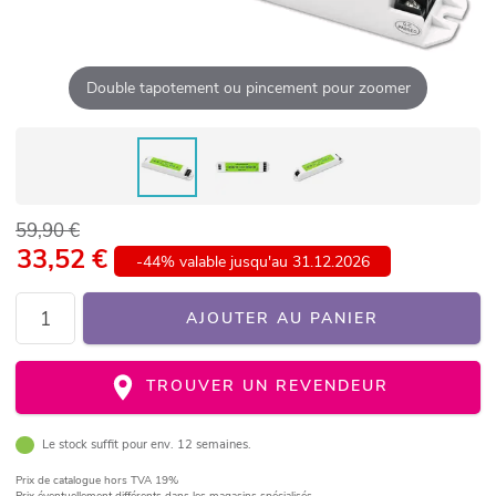
Double tapotement ou pincement pour zoomer
59,90 €
33,52
€
-44% valable jusqu'au 31.12.2026
AJOUTER AU PANIER
TROUVER UN REVENDEUR
Le stock suffit pour env. 12 semaines.
Prix de catalogue
hors TVA 19%