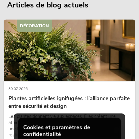
Articles de blog actuels
DÉCORATION
30.07.2026
Plantes artificielles ignifugées : l'alliance parfaite
entre sécurité et design
Les plantes donnent vie aux espaces. Elles créent une
atmosphère agréable, améliorent l’ambiance et apportent
Cookies et paramètres de
une touche naturelle. Que ce soit dans les hôtels, les
confidentialité
restaurants, les centres commerciaux, les immeubles de