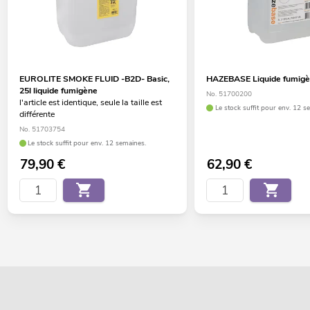
EUROLITE SMOKE FLUID -B2D- Basic,
HAZEBASE Liquide fumigè
25l liquide fumigène
No. 51700200
l'article est identique, seule la taille est
Le stock suffit pour env. 12 s
différente
No. 51703754
Le stock suffit pour env. 12 semaines.
79,90
€
62,90
€