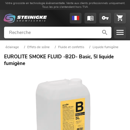
Votre grossiste en technologie événementielle. Vente aux clients professionnels uniquement.
Tous les prix s'entendent hors TVA
éclairage
/
Effets de scène
/
Fluide et confettis
/
Liquide fumigène
EUROLITE SMOKE FLUID -B2D- Basic, 5l liquide
fumigène