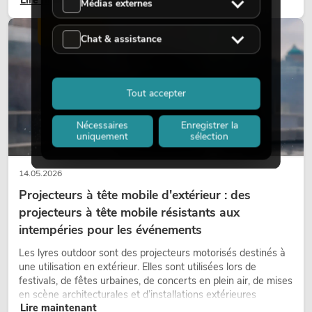
Lire maintenant
nostalgique, mais un outil de conception utilisé de manière
Médias externes
ciblée : elle crée une atmosphère, donne du caractère aux
scènes et peut rendre les configurations LED techniques plus
ÉCLAIRAGE
Chat & assistance
émotionnelles.
Tout accepter
Nécessaires
Enregistrer la
uniquement
sélection
14.05.2026
Projecteurs à tête mobile d'extérieur : des
projecteurs à tête mobile résistants aux
intempéries pour les événements
Les lyres outdoor sont des projecteurs motorisés destinés à
une utilisation en extérieur. Elles sont utilisées lors de
festivals, de fêtes urbaines, de concerts en plein air, de mises
en scène architecturales et d’installations extérieures
Lire maintenant
temporaires.