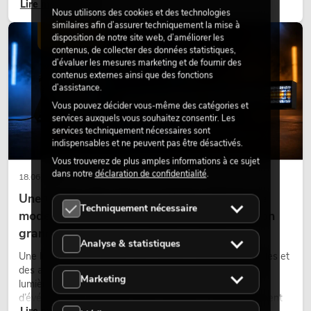
Lire maintenant
bureaux ou sur les stands d’exposition, une végétalisation de
Nous utilisons des cookies et des technologies
qualité fait depuis longtemps partie intégrante des concepts
similaires afin d’assurer techniquement la mise à
d’aménagement modernes.
ÉCLAIRAGE
disposition de notre site web, d’améliorer les
contenus, de collecter des données statistiques,
d’évaluer les mesures marketing et de fournir des
contenus externes ainsi que des fonctions
d’assistance.
Vous pouvez décider vous-même des catégories et
services auxquels vous souhaitez consentir. Les
services techniquement nécessaires sont
indispensables et ne peuvent pas être désactivés.
Vous trouverez de plus amples informations à ce sujet
dans notre
déclaration de confidentialité
.
18.06.2026
Une touche rétro dans un design d'éclairage
Techniquement nécessaire
moderne : pourquoi la lumière chaude fait son
grand retour
Analyse & statistiques
Une lumière très chaude, des surfaces lumineuses visibles et
des accents colorés caractérisent de nombreux designs
Marketing
lumière actuels sur les scènes, dans les clubs et lors
d’événements. La lumière rétro n’est pas un effet purement