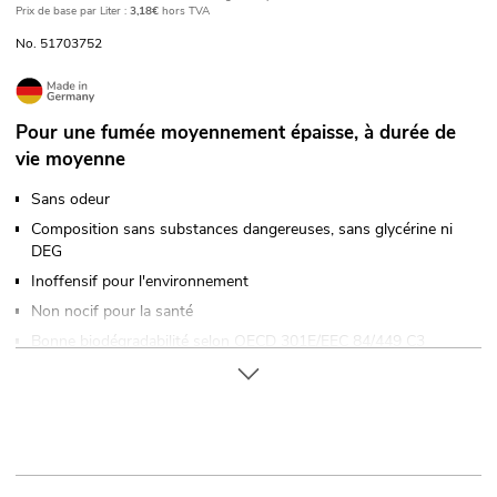
Prix de base par Liter :
3,18€
hors TVA
No. 51703752
Pour une fumée moyennement épaisse, à durée de
vie moyenne
Sans odeur
Composition sans substances dangereuses, sans glycérine ni
DEG
Inoffensif pour l'environnement
Non nocif pour la santé
Bonne biodégradabilité selon OECD 301E/EEC 84/449 C3
Non inflammable, pas de restriction de transport, pas de
produit dangereux
Soumis à un contrôle permanent
Une qualité éprouvée
Fluide fumigène à base d'eau prêt à l'emploi