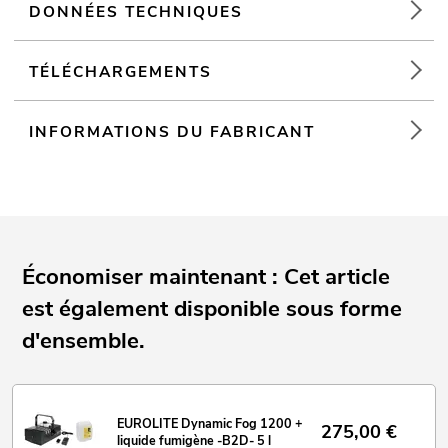
DONNÉES TECHNIQUES
Made in Germany
Pour des domaines d'application tels que: Mariage/Gala/
événements; Location simple; cave aménagée pour les fêtes;
TÉLÉCHARGEMENTS
clubs/écoles de danse
INFORMATIONS DU FABRICANT
Économiser maintenant : Cet article
est également disponible sous forme
d'ensemble.
EUROLITE Dynamic Fog 1200 +
275,00
€
liquide fumigène -B2D- 5 l