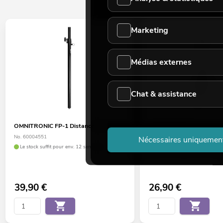
Marketing
Médias externes
Chat & assistance
OMNITRONIC FP-1 Distance Tube
OMNITRONIC Pied d'encei
BOB
No. 60004551
Nécessaires uniquemen
No. 11038868
Le stock suffit pour env. 12 semaines.
Le stock suffit pour env. 6 se
39,90
€
26,90
€