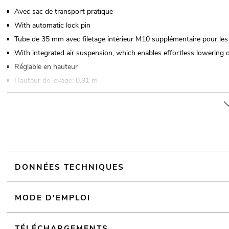
Avec sac de transport pratique
With automatic lock pin
Tube de 35 mm avec filetage intérieur M10 supplémentaire pour les 
With integrated air suspension, which enables effortless lowering o
Réglable en hauteur
Hauteur de levage: 0,91 m
Montage facile
Pour des domaines d'application tels que: Mariage/Gala/événements;
DONNÉES TECHNIQUES
MODE D'EMPLOI
TÉLÉCHARGEMENTS