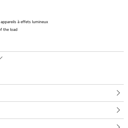
appareils à effets lumineux
f the load
 clubs/écoles de danse; Restaurants, bars et hôtels