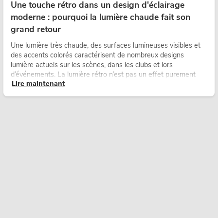
Une touche rétro dans un design d'éclairage
moderne : pourquoi la lumière chaude fait son
grand retour
Une lumière très chaude, des surfaces lumineuses visibles et
des accents colorés caractérisent de nombreux designs
lumière actuels sur les scènes, dans les clubs et lors
d’événements. La lumière rétro n’est pas un effet purement
Lire maintenant
nostalgique, mais un outil de conception utilisé de manière
ciblée : elle crée une atmosphère, donne du caractère aux
scènes et peut rendre les configurations LED techniques plus
émotionnelles.