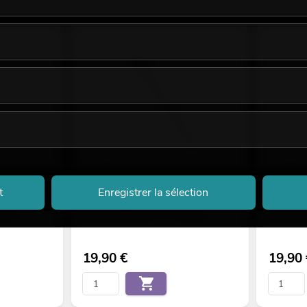
nte système
OMNITRONIC Tube d'écartement
OMNITRO
caisson de basses / tweeter BOB
Stand
t
Enregistrer la sélection
No. 11038869
No. 110391
maines.
Le stock suffit pour env. 12 semaines.
Le stock 
19,90
€
19,90