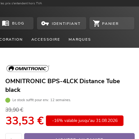
 les prix s'entendent hors TVA
BLOG
PANIER
IDENTIFIANT
CORATION
ACCESSOIRE
MARQUES
OMNITRONIC BPS-4LCK Distance Tube
black
Le stock suffit pour env. 12 semaines.
39,90 €
33,53
€
-16% valable jusqu'au 31.08.2026