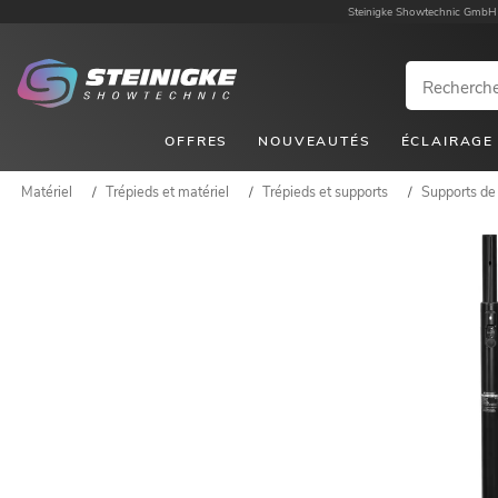
Steinigke Showtechnic GmbH
OFFRES
NOUVEAUTÉS
ÉCLAIRAGE
Matériel
/
Trépieds et matériel
/
Trépieds et supports
/
Supports de