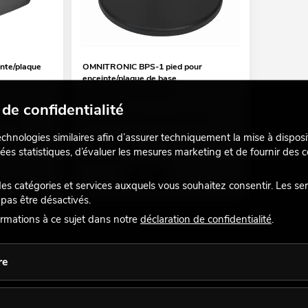
nte/plaque
OMNITRONIC BPS-1 pied pour
enceinte/plaque de base
Accessoire recommandé
de confidentialité
No. 60004139
emaines.
Le stock suffit pour env. 12 semaines.
echnologies similaires afin d’assurer techniquement la mise à disposi
49,90
€
ées statistiques, d’évaluer les mesures marketing et de fournir des
 catégories et services auxquels vous souhaitez consentir. Les se
pas être désactivés.
rmations à ce sujet dans notre
déclaration de confidentialité
.
re