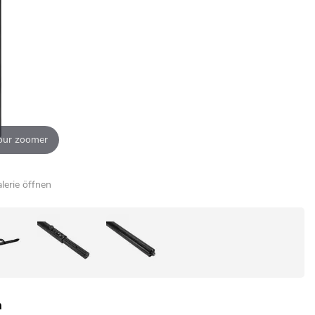
our zoomer
alerie öffnen
m