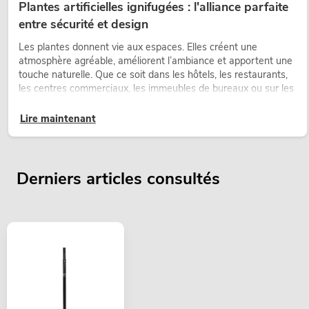
Plantes artificielles ignifugées : l'alliance parfaite
entre sécurité et design
Les plantes donnent vie aux espaces. Elles créent une
atmosphère agréable, améliorent l’ambiance et apportent une
touche naturelle. Que ce soit dans les hôtels, les restaurants,
les centres commerciaux, les immeubles de bureaux ou sur les
stands d’exposition, une végétalisation de qualité fait depuis
longtemps partie intégrante des concepts d’aménagement
Lire maintenant
modernes.
Derniers articles consultés