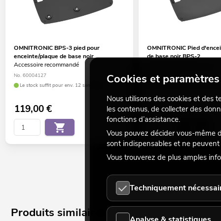
OMNITRONIC BPS-3 pied pour
OMNITRONIC Pied d'encei
enceinte/plaque de base noir
de base noir BPS-2
Accessoire recommandé
Accessoire recommandé
Cookies et paramètres 
No. 60004127
No. 60004143
Le stock suffit pour env. 12 semaines.
Le stock suffit pour env. 12 s
Nous utilisons des cookies et des t
119,00
€
79,90
€
les contenus, de collecter des donn
fonctions d’assistance.
Vous pouvez décider vous-même des
sont indispensables et ne peuvent 
Vous trouverez de plus amples info
Techniquement nécessai
Produits similaires
Analyse & statistiques