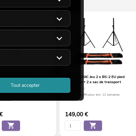
NIC ROD-1283 Speaker
OMNITRONIC Jeu 2 x BS-2 EU pied
d'enceinte + 2 x sac de transport
Tout accepter
06
No. 20000470
suffit pour env. 12 semaines.
Le stock suffit pour env. 12 semaines.
€
149,00
€