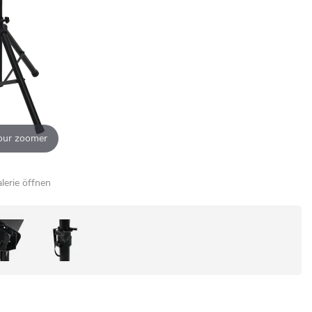
our zoomer
alerie öffnen