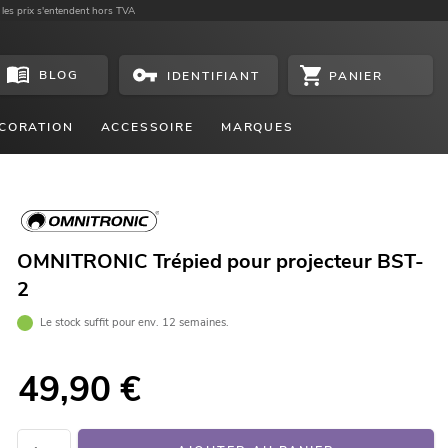
 les prix s'entendent hors TVA
BLOG
PANIER
IDENTIFIANT
CORATION
ACCESSOIRE
MARQUES
OMNITRONIC Trépied pour projecteur BST-
2
Le stock suffit pour env. 12 semaines.
49,90
€