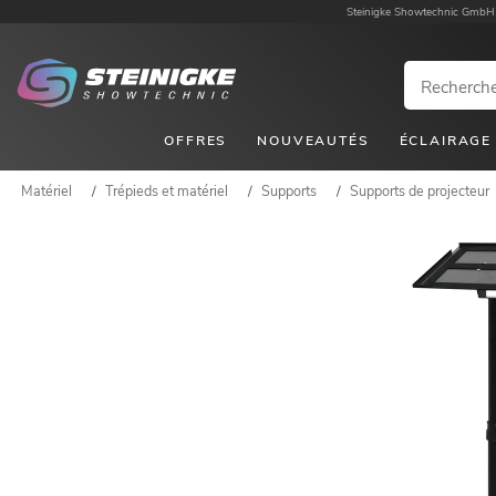
Steinigke Showtechnic GmbH
OFFRES
NOUVEAUTÉS
ÉCLAIRAGE
Matériel
/
Trépieds et matériel
/
Supports
/
Supports de projecteur