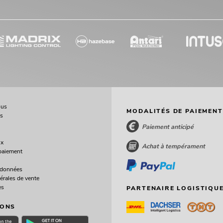
ous
MODALITÉS DE PAIEMENT
ès
Paiement anticipé
ux
Achat à tempérament
paiement
 données
érales de vente
es
PARTENAIRE LOGISTIQUE
IONS