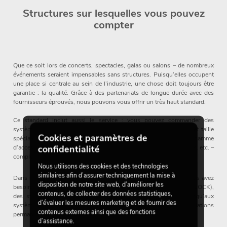
Structures sur lesquelles vous pouvez
compter
Que ce soit lors de concerts, spectacles, galas ou salons – de nombreux
événements seraient impensables sans structures. Puisqu’elles occupent
une place si centrale au sein de l’industrie, une chose doit toujours être
garantie : la qualité. Grâce à des partenariats de longue durée avec des
fournisseurs éprouvés, nous pouvons vous offrir un très haut standard.
Ce standard inclut aussi le service : vous pouvez commander des
systèmes ALUTRUSS dans **n’importe quelle couleur (RAL)** et taille
Cookies et paramètres de
spéciale, et nous les livrons dans les plus brefs délais. Une large gamme
confidentialité
d’accessoires – crochets, pinces, caisses, chariots de transport, lifts, etc. –
complète l’offre.
Nous utilisons des cookies et des technologies
similaires afin d’assurer techniquement la mise à
Dans notre gamme de structures, vous trouverez tout ce dont vous avez
disposition de notre site web, d’améliorer les
besoin : des systèmes purement décoratifs (DECOTRUSS et DECOLOCK),
contenus, de collecter des données statistiques,
des structures que vous pouvez utiliser de façon mobile, jusqu’aux
d’évaluer les mesures marketing et de fournir des
systèmes lourds, extrêmement résistants, pour des installations
contenus externes ainsi que des fonctions
permanentes.
d’assistance.