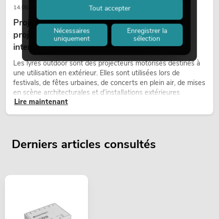
Tout accepter
14.05.2026
Projecteurs à tête mobile d'extérieur : des
Nécessaires
Enregistrer la
projecteurs à tête mobile résistants aux
uniquement
sélection
intempéries pour les événements
Les lyres outdoor sont des projecteurs motorisés destinés à
une utilisation en extérieur. Elles sont utilisées lors de
festivals, de fêtes urbaines, de concerts en plein air, de mises
en scène architecturales et d’installations extérieures
Lire maintenant
temporaires.
Derniers articles consultés