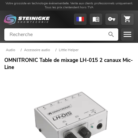
Votre grossiste en technologie événementielle. Vente aux clients professionnels uniquement.
Tous les prix s'entendent hors TVA
Audio
/
Accessoire audio
/
Little Helper
OMNITRONIC Table de mixage LH-015 2 canaux Mic-
Line