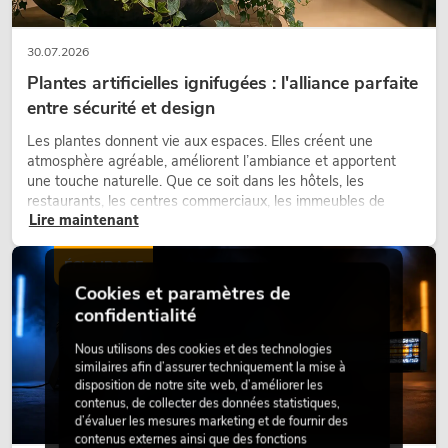
30.07.2026
Plantes artificielles ignifugées : l'alliance parfaite
entre sécurité et design
Les plantes donnent vie aux espaces. Elles créent une
atmosphère agréable, améliorent l’ambiance et apportent
une touche naturelle. Que ce soit dans les hôtels, les
restaurants, les centres commerciaux, les immeubles de
Lire maintenant
bureaux ou sur les stands d’exposition, une végétalisation de
qualité fait depuis longtemps partie intégrante des concepts
d’aménagement modernes.
ÉCLAIRAGE
Cookies et paramètres de
confidentialité
Nous utilisons des cookies et des technologies
similaires afin d’assurer techniquement la mise à
disposition de notre site web, d’améliorer les
contenus, de collecter des données statistiques,
d’évaluer les mesures marketing et de fournir des
contenus externes ainsi que des fonctions