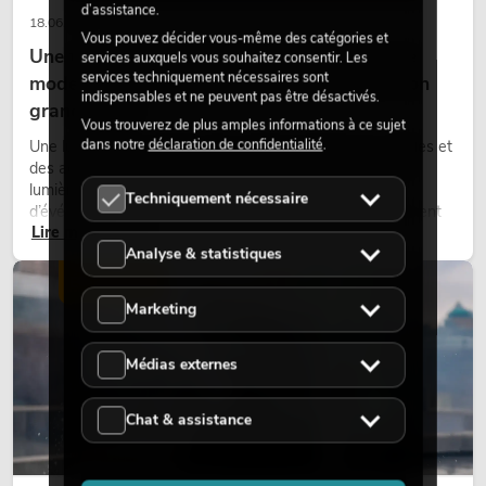
d’assistance.
18.06.2026
Vous pouvez décider vous-même des catégories et
Une touche rétro dans un design d'éclairage
services auxquels vous souhaitez consentir. Les
services techniquement nécessaires sont
moderne : pourquoi la lumière chaude fait son
indispensables et ne peuvent pas être désactivés.
grand retour
Vous trouverez de plus amples informations à ce sujet
dans notre
déclaration de confidentialité
.
Une lumière très chaude, des surfaces lumineuses visibles et
des accents colorés caractérisent de nombreux designs
lumière actuels sur les scènes, dans les clubs et lors
Techniquement nécessaire
d’événements. La lumière rétro n’est pas un effet purement
Lire maintenant
nostalgique, mais un outil de conception utilisé de manière
Analyse & statistiques
ciblée : elle crée une atmosphère, donne du caractère aux
scènes et peut rendre les configurations LED techniques plus
ÉCLAIRAGE
émotionnelles.
Marketing
Médias externes
Chat & assistance