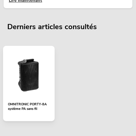
Lire maintenant
temporaires.
Derniers articles consultés
OMNITRONIC PORTY-8A
système PA sans fil