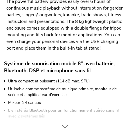
The powerful battery provides easily over 6 hours of
continuous music playback without interruption for garden
parties, singers/songwriters, karaoke, trade shows, fitness
instructors and presentations. The 8 kg lightweight plastic
enclosure comes equipped with a double flange for tripod
mounting and tilts back for monitor applications. You can
even charge your personal devices via the USB charging
port and place them in the built-in tablet stand!
Système de sonorisation mobile 8" avec batterie,
Bluetooth, DSP et microphone sans fil
Ultra compact et puissant (114 dB max. SPL)
Utilisable comme système de musique primaire, moniteur de
scène et amplificateur d'exercice
Mixeur à 4 canaux
Lien stéréo Bluetooth pour un fonctionnement stéréo sans fil
avec 2 systèmes liés
Récepteur radio UHF intégré avec microphone à main adapté