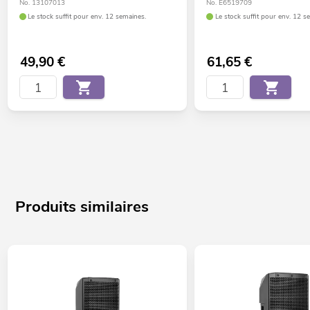
No. 13107013
No. E6519709
Le stock suffit pour env. 12 semaines.
Le stock suffit pour env. 12 s
49,90
€
61,65
€
Produits similaires