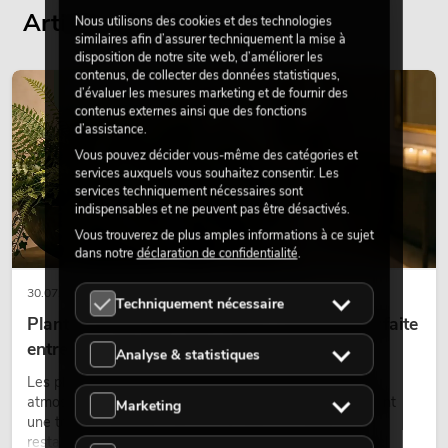
Articles de blog actuels
Nous utilisons des cookies et des technologies
similaires afin d’assurer techniquement la mise à
disposition de notre site web, d’améliorer les
contenus, de collecter des données statistiques,
DÉCORATION
d’évaluer les mesures marketing et de fournir des
contenus externes ainsi que des fonctions
d’assistance.
Vous pouvez décider vous-même des catégories et
services auxquels vous souhaitez consentir. Les
services techniquement nécessaires sont
indispensables et ne peuvent pas être désactivés.
Vous trouverez de plus amples informations à ce sujet
dans notre
déclaration de confidentialité
.
30.07.2026
Techniquement nécessaire
Plantes artificielles ignifugées : l'alliance parfaite
entre sécurité et design
Analyse & statistiques
Les plantes donnent vie aux espaces. Elles créent une
atmosphère agréable, améliorent l’ambiance et apportent
Marketing
une touche naturelle. Que ce soit dans les hôtels, les
restaurants, les centres commerciaux, les immeubles de