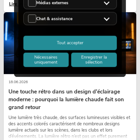
Médias externes
Lire maintenant
bureaux ou sur les stands d’exposition, une végétalisation de
qualité fait depuis longtemps partie intégrante des concepts
d’aménagement modernes.
Chat & assistance
ÉCLAIRAGE
Tout accepter
Nécessaires
Enregistrer la
uniquement
sélection
18.06.2026
Une touche rétro dans un design d'éclairage
moderne : pourquoi la lumière chaude fait son
grand retour
Une lumière très chaude, des surfaces lumineuses visibles et
des accents colorés caractérisent de nombreux designs
lumière actuels sur les scènes, dans les clubs et lors
d’événements. La lumière rétro n’est pas un effet purement