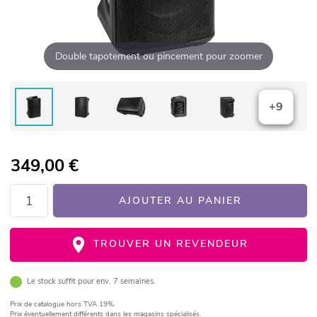
Double tapotement ou pincement pour zoomer
+9
349,00
€
AJOUTER AU PANIER
TROUVER UN REVENDEUR
Le stock suffit pour env. 7 semaines.
Prix de catalogue
hors TVA 19%
Prix éventuellement différents dans les magasins spécialisés.