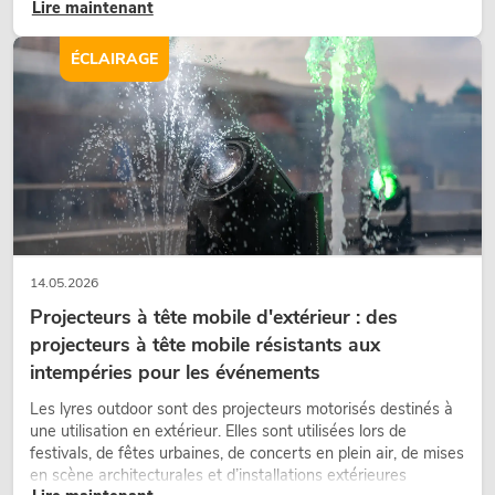
Lire maintenant
nostalgique, mais un outil de conception utilisé de manière
ciblée : elle crée une atmosphère, donne du caractère aux
scènes et peut rendre les configurations LED techniques plus
ÉCLAIRAGE
émotionnelles.
14.05.2026
Projecteurs à tête mobile d'extérieur : des
projecteurs à tête mobile résistants aux
intempéries pour les événements
Les lyres outdoor sont des projecteurs motorisés destinés à
une utilisation en extérieur. Elles sont utilisées lors de
festivals, de fêtes urbaines, de concerts en plein air, de mises
en scène architecturales et d’installations extérieures