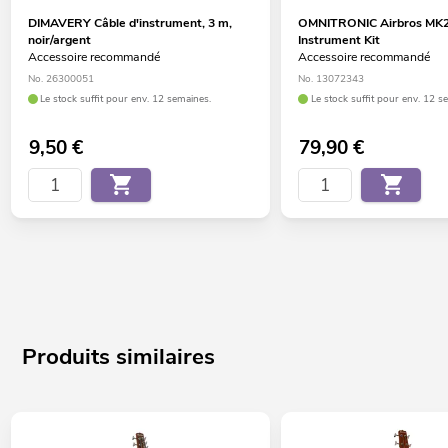
DIMAVERY Câble d'instrument, 3 m,
OMNITRONIC Airbros MK2
noir/argent
Instrument Kit
Accessoire recommandé
Accessoire recommandé
No. 26300051
No. 13072343
Le stock suffit pour env. 12 semaines.
Le stock suffit pour env. 12 s
9,50
€
79,90
€
Produits similaires