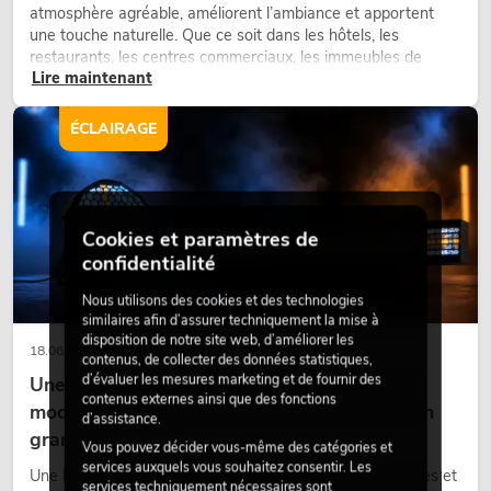
atmosphère agréable, améliorent l’ambiance et apportent
une touche naturelle. Que ce soit dans les hôtels, les
restaurants, les centres commerciaux, les immeubles de
Lire maintenant
bureaux ou sur les stands d’exposition, une végétalisation de
qualité fait depuis longtemps partie intégrante des concepts
d’aménagement modernes.
ÉCLAIRAGE
Cookies et paramètres de
confidentialité
Nous utilisons des cookies et des technologies
similaires afin d’assurer techniquement la mise à
disposition de notre site web, d’améliorer les
18.06.2026
contenus, de collecter des données statistiques,
d’évaluer les mesures marketing et de fournir des
Une touche rétro dans un design d'éclairage
contenus externes ainsi que des fonctions
moderne : pourquoi la lumière chaude fait son
d’assistance.
grand retour
Vous pouvez décider vous-même des catégories et
services auxquels vous souhaitez consentir. Les
Une lumière très chaude, des surfaces lumineuses visibles et
services techniquement nécessaires sont