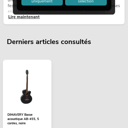
une utilisation en extérieur. Elles sont utilisées lors de
uniquement
sélection
festivals, de fêtes urbaines, de concerts en plein air, de mises
en scène architecturales et d’installations extérieures
Lire maintenant
temporaires.
Derniers articles consultés
DIMAVERY Basse
acoustique AB-455, 5
cordes, noire