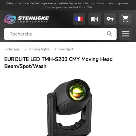
Votre grossiste en technologie événementielle. Vente aux clients professionnels uniquement.
Tous les prix s'entendent hors TVA
éclairage
/
Moving lights
/
Lyre Spot
EUROLITE LED TMH-S200 CMY Moving Head
Beam/Spot/Wash