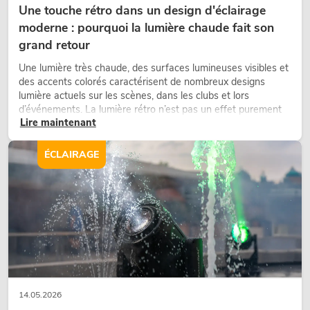
Une touche rétro dans un design d'éclairage
moderne : pourquoi la lumière chaude fait son
grand retour
Une lumière très chaude, des surfaces lumineuses visibles et
des accents colorés caractérisent de nombreux designs
lumière actuels sur les scènes, dans les clubs et lors
d’événements. La lumière rétro n’est pas un effet purement
Lire maintenant
nostalgique, mais un outil de conception utilisé de manière
ciblée : elle crée une atmosphère, donne du caractère aux
scènes et peut rendre les configurations LED techniques plus
ÉCLAIRAGE
émotionnelles.
14.05.2026