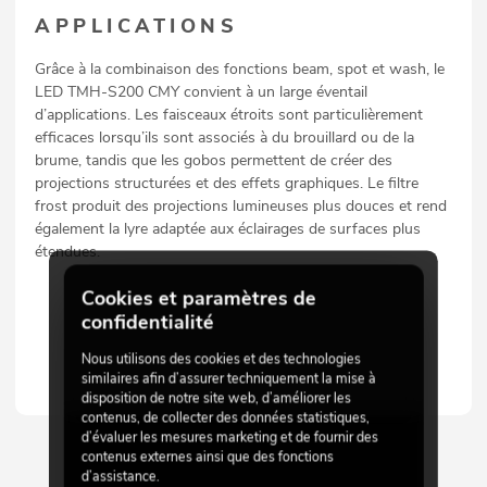
APPLICATIONS
Grâce à la combinaison des fonctions beam, spot et wash, le
LED TMH-S200 CMY convient à un large éventail
d’applications. Les faisceaux étroits sont particulièrement
efficaces lorsqu’ils sont associés à du brouillard ou de la
brume, tandis que les gobos permettent de créer des
projections structurées et des effets graphiques. Le filtre
frost produit des projections lumineuses plus douces et rend
également la lyre adaptée aux éclairages de surfaces plus
étendues.
Cookies et paramètres de
confidentialité
Nous utilisons des cookies et des technologies
similaires afin d’assurer techniquement la mise à
disposition de notre site web, d’améliorer les
contenus, de collecter des données statistiques,
d’évaluer les mesures marketing et de fournir des
contenus externes ainsi que des fonctions
d’assistance.