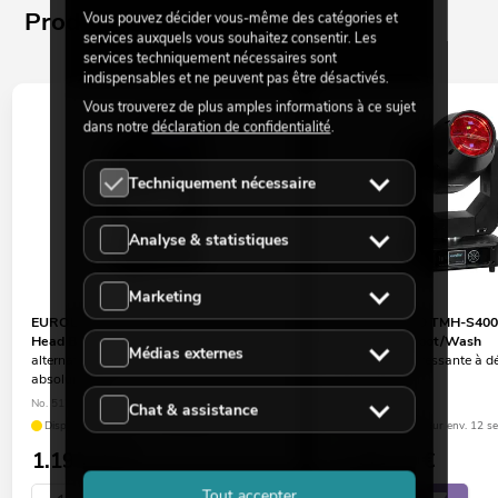
Produits similaires
Vous pouvez décider vous-même des catégories et
services auxquels vous souhaitez consentir. Les
services techniquement nécessaires sont
indispensables et ne peuvent pas être désactivés.
Vous trouverez de plus amples informations à ce sujet
dans notre
déclaration de confidentialité
.
Techniquement nécessaire
Analyse & statistiques
Marketing
EUROLITE LED IP TMH-S250 Moving
EUROLITE LED TMH-S400
Head Beam/Spot/Wash
Head Beam/Spot/Wash
Médias externes
alternative intéressante à découvrir
alternative intéressante à d
absolument !
absolument !
No. 51782200
No. 51786089
Chat & assistance
Disponible dans env. 10 semaines.
Le stock suffit pour env. 12 s
1.199,00
€
1.499,00
€
Tout accepter