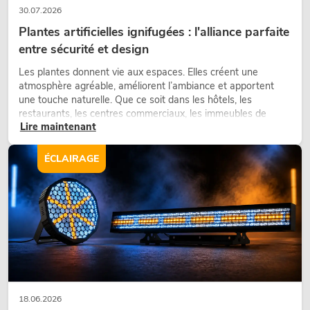
30.07.2026
Plantes artificielles ignifugées : l'alliance parfaite
entre sécurité et design
Les plantes donnent vie aux espaces. Elles créent une
atmosphère agréable, améliorent l’ambiance et apportent
une touche naturelle. Que ce soit dans les hôtels, les
restaurants, les centres commerciaux, les immeubles de
Lire maintenant
bureaux ou sur les stands d’exposition, une végétalisation de
qualité fait depuis longtemps partie intégrante des concepts
d’aménagement modernes.
ÉCLAIRAGE
18.06.2026