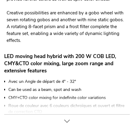
Creative possibilities are enhanced by a gobo wheel with
seven rotating gobos and another with nine static gobos.
A rotating 8-facet prism and a frost filter complete the
feature set, enabling a wide variety of dynamic lighting
effects.
LED moving head hybrid with 200 W COB LED,
CMY&CTO color mixing, large zoom range and
extensive features
Avec un Angle de départ de 4° - 32°
Can be used as a beam, spot and wash
CMY+CTO color mixing for indefinite color variations
Roue de couleur avec 6 couleurs dichroïques et ouvert et filtre
de correction CTO
Demi-couleur sélectionnable
Demi-couleur sélectionnable
Roue de gobo à gobos rotatifs, 7 gobos et ouvert