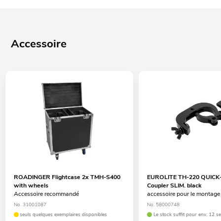
Possibilité d'utilisation: Debout; volant
Utilisable dans le mode CH DMX 22
Accessoire
ROADINGER Flightcase 2x TMH-S400
EUROLITE TH-220 QUICK
with wheels
Coupler SLIM. black
Accessoire recommandé
accessoire pour le montage 
No. 31001087
No. 58000748
seuls quelques exemplaires disponibles
Le stock suffit pour env. 12 s