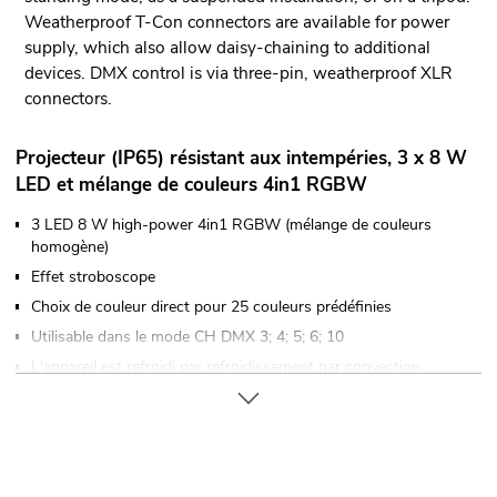
Weatherproof T-Con connectors are available for power
supply, which also allow daisy-chaining to additional
devices. DMX control is via three-pin, weatherproof XLR
connectors.
Projecteur (IP65) résistant aux intempéries, 3 x 8 W
LED et mélange de couleurs 4in1 RGBW
3 LED 8 W high-power 4in1 RGBW (mélange de couleurs
homogène)
Effet stroboscope
Choix de couleur direct pour 25 couleurs prédéfinies
Utilisable dans le mode CH DMX 3; 4; 5; 6; 10
L'appareil est refroidi par refroidissement par convection
passive
Commandé via stand-alone; Télécommande infrarouge; DMX
Exempt de scintillements
Avec un Angle de départ de 15°