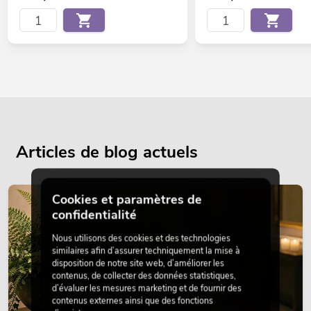
Articles de blog actuels
Cookies et paramètres de
DÉCORATION
confidentialité
Nous utilisons des cookies et des technologies
similaires afin d’assurer techniquement la mise à
disposition de notre site web, d’améliorer les
contenus, de collecter des données statistiques,
d’évaluer les mesures marketing et de fournir des
contenus externes ainsi que des fonctions