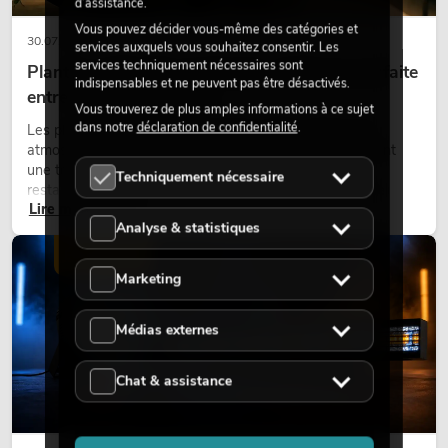
d’assistance.
Vous pouvez décider vous-même des catégories et
30.07.2026
services auxquels vous souhaitez consentir. Les
services techniquement nécessaires sont
Plantes artificielles ignifugées : l'alliance parfaite
indispensables et ne peuvent pas être désactivés.
entre sécurité et design
Vous trouverez de plus amples informations à ce sujet
dans notre
déclaration de confidentialité
.
Les plantes donnent vie aux espaces. Elles créent une
atmosphère agréable, améliorent l’ambiance et apportent
une touche naturelle. Que ce soit dans les hôtels, les
Techniquement nécessaire
restaurants, les centres commerciaux, les immeubles de
Lire maintenant
bureaux ou sur les stands d’exposition, une végétalisation de
Analyse & statistiques
qualité fait depuis longtemps partie intégrante des concepts
d’aménagement modernes.
ÉCLAIRAGE
Marketing
Médias externes
Chat & assistance