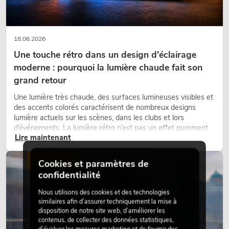
18.06.2026
Une touche rétro dans un design d'éclairage
moderne : pourquoi la lumière chaude fait son
grand retour
Une lumière très chaude, des surfaces lumineuses visibles et
des accents colorés caractérisent de nombreux designs
lumière actuels sur les scènes, dans les clubs et lors
d’événements. La lumière rétro n’est pas un effet purement
Lire maintenant
nostalgique, mais un outil de conception utilisé de manière
ciblée : elle crée une atmosphère, donne du caractère aux
scènes et peut rendre les configurations LED techniques plus
ÉCLAIRAGE
Cookies et paramètres de
émotionnelles.
confidentialité
Nous utilisons des cookies et des technologies
similaires afin d’assurer techniquement la mise à
disposition de notre site web, d’améliorer les
contenus, de collecter des données statistiques,
d’évaluer les mesures marketing et de fournir des