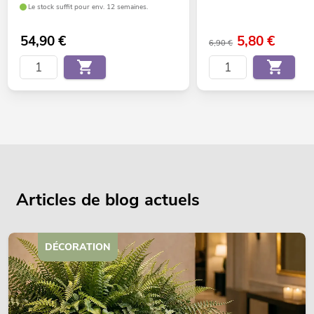
Le stock suffit pour env. 12 semaines.
54,90
€
5,80
€
6,90 €
Articles de blog actuels
DÉCORATION