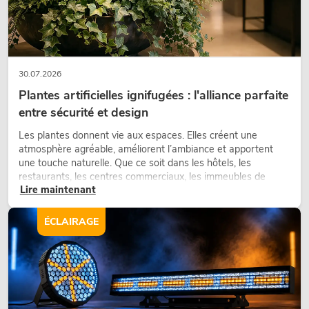
30.07.2026
Plantes artificielles ignifugées : l'alliance parfaite
entre sécurité et design
Les plantes donnent vie aux espaces. Elles créent une
atmosphère agréable, améliorent l’ambiance et apportent
une touche naturelle. Que ce soit dans les hôtels, les
restaurants, les centres commerciaux, les immeubles de
Lire maintenant
bureaux ou sur les stands d’exposition, une végétalisation de
qualité fait depuis longtemps partie intégrante des concepts
d’aménagement modernes.
ÉCLAIRAGE