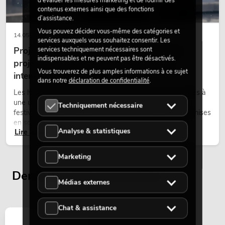
contenus externes ainsi que des fonctions
d’assistance.
Vous pouvez décider vous-même des catégories et
14.05.2026
services auxquels vous souhaitez consentir. Les
Projecteurs à tête mobile d'extérieur : des
services techniquement nécessaires sont
indispensables et ne peuvent pas être désactivés.
projecteurs à tête mobile résistants aux
Vous trouverez de plus amples informations à ce sujet
intempéries pour les événements
dans notre
déclaration de confidentialité
.
Les lyres outdoor sont des projecteurs motorisés destinés à
une utilisation en extérieur. Elles sont utilisées lors de
Techniquement nécessaire
festivals, de fêtes urbaines, de concerts en plein air, de mises
en scène architecturales et d’installations extérieures
Analyse & statistiques
Lire maintenant
temporaires.
Marketing
Derniers articles consultés
Médias externes
Chat & assistance