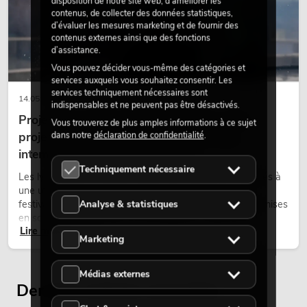
disposition de notre site web, d’améliorer les
contenus, de collecter des données statistiques,
d’évaluer les mesures marketing et de fournir des
contenus externes ainsi que des fonctions
d’assistance.
Vous pouvez décider vous-même des catégories et
services auxquels vous souhaitez consentir. Les
services techniquement nécessaires sont
14.05.2026
indispensables et ne peuvent pas être désactivés.
Projecteurs à tête mobile d'extérieur : des
Vous trouverez de plus amples informations à ce sujet
projecteurs à tête mobile résistants aux
dans notre
déclaration de confidentialité
.
intempéries pour les événements
Techniquement nécessaire
Les lyres outdoor sont des projecteurs motorisés destinés à
une utilisation en extérieur. Elles sont utilisées lors de
festivals, de fêtes urbaines, de concerts en plein air, de mises
Analyse & statistiques
en scène architecturales et d’installations extérieures
Lire maintenant
temporaires.
Marketing
Médias externes
Derniers articles consultés