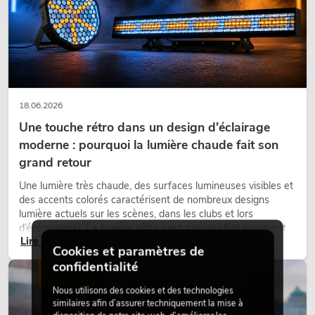
18.06.2026
Une touche rétro dans un design d'éclairage
moderne : pourquoi la lumière chaude fait son
grand retour
Une lumière très chaude, des surfaces lumineuses visibles et
des accents colorés caractérisent de nombreux designs
lumière actuels sur les scènes, dans les clubs et lors
d’événements. La lumière rétro n’est pas un effet purement
Lire maintenant
nostalgique, mais un outil de conception utilisé de manière
Cookies et paramètres de
ciblée : elle crée une atmosphère, donne du caractère aux
confidentialité
scènes et peut rendre les configurations LED techniques plus
ÉCLAIRAGE
émotionnelles.
Nous utilisons des cookies et des technologies
similaires afin d’assurer techniquement la mise à