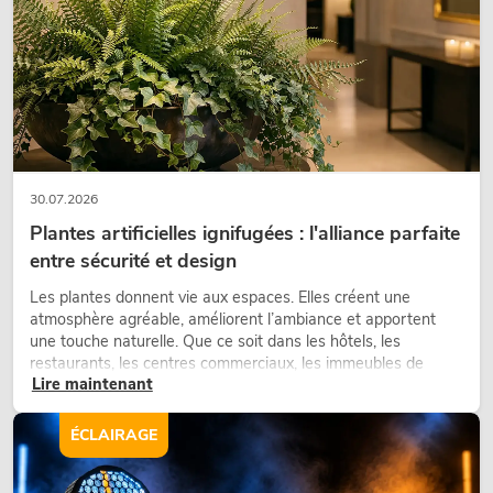
30.07.2026
Plantes artificielles ignifugées : l'alliance parfaite
entre sécurité et design
Les plantes donnent vie aux espaces. Elles créent une
atmosphère agréable, améliorent l’ambiance et apportent
une touche naturelle. Que ce soit dans les hôtels, les
restaurants, les centres commerciaux, les immeubles de
Lire maintenant
bureaux ou sur les stands d’exposition, une végétalisation de
qualité fait depuis longtemps partie intégrante des concepts
d’aménagement modernes.
ÉCLAIRAGE