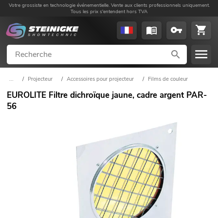
Votre grossiste en technologie événementielle. Vente aux clients professionnels uniquement.
Tous les prix s'entendent hors TVA
...
/
Projecteur
/
Accessoires pour projecteur
/
Films de couleur
EUROLITE Filtre dichroïque jaune, cadre argent PAR-
56