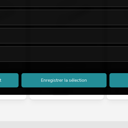
de
OMNITRONIC Table de mixage stéréo
OMNITRON
naux
LH-026 3 canaux
LH-030
aractéristiques
l'article possède d'autres caractéristiques
No. 103550
No. 10355026
Le stock 
emaines.
Le stock suffit pour env. 12 semaines.
89,90
€
59,90
t
Enregistrer la sélection