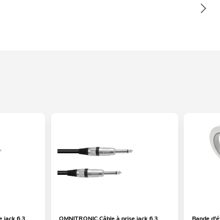
 jack 6,3
OMNITRONIC Câble à prise jack 6,3
Bande d'é