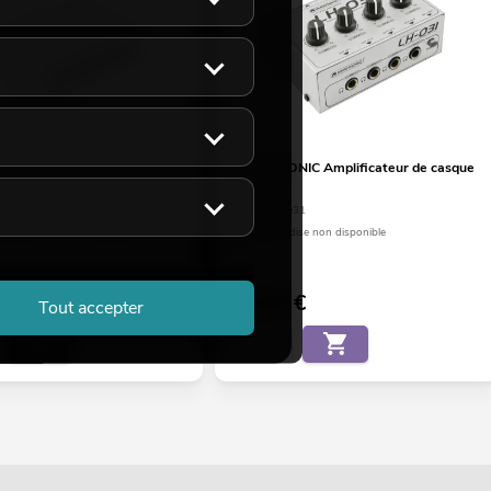
IC Amplificateur de casque
OMNITRONIC Amplificateur de casque
LH-031
30
No. 10355031
suffit pour env. 12 semaines.
Marchandise non disponible
€
59,90
€
Tout accepter