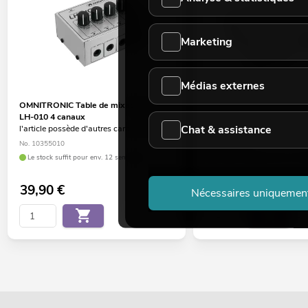
Marketing
Médias externes
OMNITRONIC Table de mixage passive
OMNITRONIC Mélangeur 
LH-010 4 canaux
microphones LH-020 3 ca
Chat & assistance
l'article possède d'autres caractéristiques
l'article possède d'autres c
No. 10355010
No. 10355020
Le stock suffit pour env. 12 semaines.
Le stock suffit pour env. 12 s
39,90
€
119,00
€
Nécessaires uniquemen