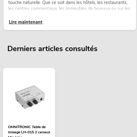
touche naturelle. Que ce soit dans les hôtels, les restaurants,
les centres commerciaux, les immeubles de bureaux ou sur les
stands d’exposition, une végétalisation de qualité fait depuis
longtemps partie intégrante des concepts d’aménagement
Lire maintenant
modernes.
Derniers articles consultés
OMNITRONIC Table de
mixage LH-015 2 canaux