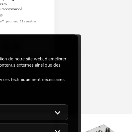
33 m
e recommandé
45
suffit pour env. 12 semaines.
tion de notre site web, d’améliorer
 contenus externes ainsi que des
rvices techniquement nécessaires