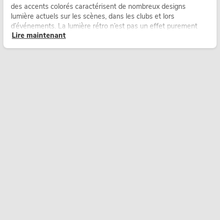
des accents colorés caractérisent de nombreux designs
lumière actuels sur les scènes, dans les clubs et lors
d’événements. La lumière rétro n’est pas un effet purement
Lire maintenant
nostalgique, mais un outil de conception utilisé de manière
ciblée : elle crée une atmosphère, donne du caractère aux
scènes et peut rendre les configurations LED techniques plus
émotionnelles.