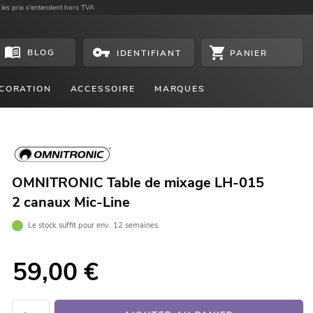
 les prix s'entendent hors TVA
BLOG
PANIER
IDENTIFIANT
CORATION
ACCESSOIRE
MARQUES
OMNITRONIC Table de mixage LH-015
2 canaux Mic-Line
Le stock suffit pour env. 12 semaines.
59,00
€