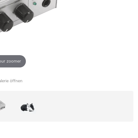
our zoomer
alerie öffnen