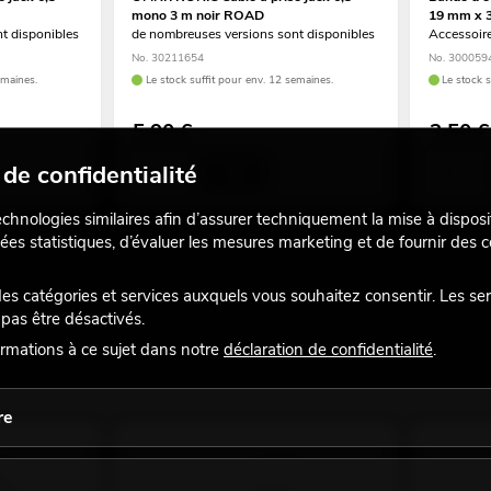
mono 3 m noir ROAD
19 mm x 
t disponibles
de nombreuses versions sont disponibles
Accessoir
No. 30211654
No. 300059
emaines.
Le stock suffit pour env. 12 semaines.
Le stock 
5,90
€
3,50
€
de confidentialité
echnologies similaires afin d’assurer techniquement la mise à disposi
ées statistiques, d’évaluer les mesures marketing et de fournir des
 catégories et services auxquels vous souhaitez consentir. Les se
pas être désactivés.
rmations à ce sujet dans notre
déclaration de confidentialité
.
re