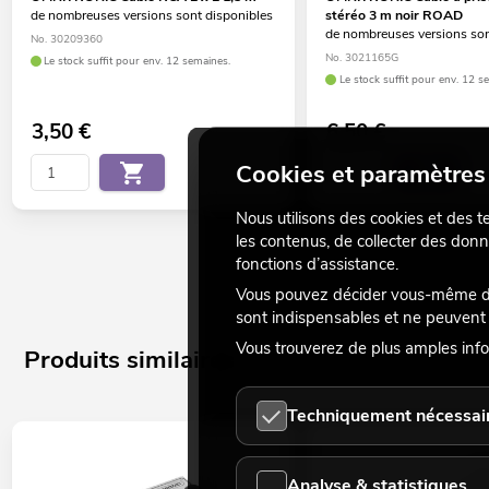
de nombreuses versions sont disponibles
stéréo 3 m noir ROAD
de nombreuses versions son
No. 30209360
No. 3021165G
Le stock suffit pour env. 12 semaines.
Le stock suffit pour env. 12 s
3,50
€
6,50
€
Cookies et paramètres 
Nous utilisons des cookies et des t
les contenus, de collecter des donn
fonctions d’assistance.
Vous pouvez décider vous-même des
sont indispensables et ne peuvent 
Vous trouverez de plus amples info
Produits similaires
Techniquement nécessai
Analyse & statistiques