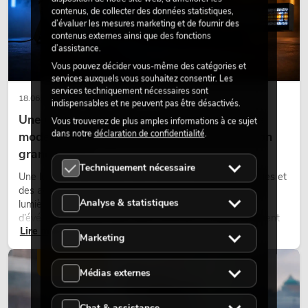
contenus, de collecter des données statistiques,
d’évaluer les mesures marketing et de fournir des
contenus externes ainsi que des fonctions
d’assistance.
Vous pouvez décider vous-même des catégories et
services auxquels vous souhaitez consentir. Les
services techniquement nécessaires sont
18.06.2026
indispensables et ne peuvent pas être désactivés.
Une touche rétro dans un design d'éclairage
Vous trouverez de plus amples informations à ce sujet
dans notre
déclaration de confidentialité
.
moderne : pourquoi la lumière chaude fait son
grand retour
Techniquement nécessaire
Une lumière très chaude, des surfaces lumineuses visibles et
des accents colorés caractérisent de nombreux designs
Analyse & statistiques
lumière actuels sur les scènes, dans les clubs et lors
d’événements. La lumière rétro n’est pas un effet purement
Lire maintenant
nostalgique, mais un outil de conception utilisé de manière
Marketing
ciblée : elle crée une atmosphère, donne du caractère aux
scènes et peut rendre les configurations LED techniques plus
ÉCLAIRAGE
émotionnelles.
Médias externes