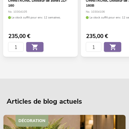
OMNITRONIC Diviseur de zones ZD-
OMNITRONIC Diviseur de 
160
160B
No. 10304105
No. 10304106
Le stock suffit pour env. 12 semaines.
Le stock suffit pour env. 12 s
235,00
€
235,00
€
Articles de blog actuels
DÉCORATION