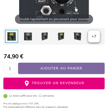
Double tapotement ou pincement pour zoomer
+7
74,90
€
AJOUTER AU PANIER
TROUVER UN REVENDEUR
Le stock suffit pour env. 12 semaines.
Prix de catalogue
hors TVA 19%
Prix éventuellement différents dans les magasins spécialisés.