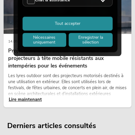
Chat & assistance
Tout accepter
Nécessaires
Enregistrer la
14.05.2026
uniquement
sélection
Projecteurs à tête mobile d'extérieur : des
projecteurs à tête mobile résistants aux
intempéries pour les événements
Les lyres outdoor sont des projecteurs motorisés destinés à
une utilisation en extérieur. Elles sont utilisées lors de
festivals, de fêtes urbaines, de concerts en plein air, de mises
en scène architecturales et d’installations extérieures
Lire maintenant
temporaires.
Derniers articles consultés