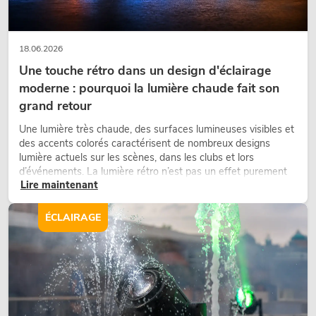
18.06.2026
Une touche rétro dans un design d'éclairage
moderne : pourquoi la lumière chaude fait son
grand retour
Une lumière très chaude, des surfaces lumineuses visibles et
des accents colorés caractérisent de nombreux designs
lumière actuels sur les scènes, dans les clubs et lors
d’événements. La lumière rétro n’est pas un effet purement
Lire maintenant
nostalgique, mais un outil de conception utilisé de manière
ciblée : elle crée une atmosphère, donne du caractère aux
scènes et peut rendre les configurations LED techniques plus
ÉCLAIRAGE
émotionnelles.