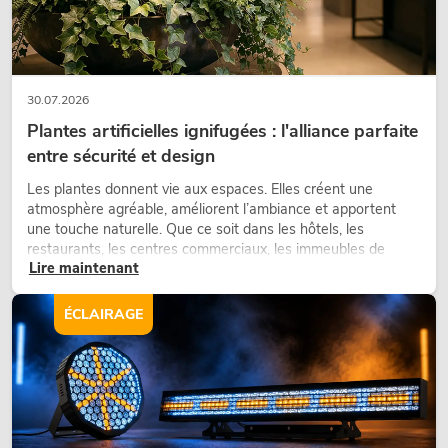
30.07.2026
Plantes artificielles ignifugées : l'alliance parfaite
entre sécurité et design
Les plantes donnent vie aux espaces. Elles créent une
atmosphère agréable, améliorent l’ambiance et apportent
une touche naturelle. Que ce soit dans les hôtels, les
restaurants, les centres commerciaux, les immeubles de
Lire maintenant
bureaux ou sur les stands d’exposition, une végétalisation de
qualité fait depuis longtemps partie intégrante des concepts
d’aménagement modernes.
ÉCLAIRAGE