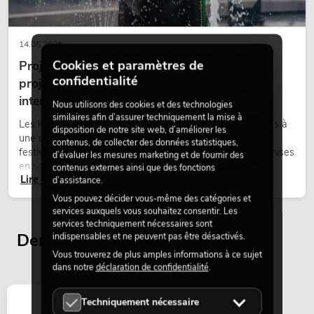
14.05.2026
Cookies et paramètres de
Projecteurs à tête mobile d'extérieur : des
confidentialité
projecteurs à tête mobile résistants aux
intempéries pour les événements
Nous utilisons des cookies et des technologies
similaires afin d’assurer techniquement la mise à
Les lyres outdoor sont des projecteurs motorisés destinés à
disposition de notre site web, d’améliorer les
une utilisation en extérieur. Elles sont utilisées lors de
contenus, de collecter des données statistiques,
festivals, de fêtes urbaines, de concerts en plein air, de mises
d’évaluer les mesures marketing et de fournir des
en scène architecturales et d’installations extérieures
contenus externes ainsi que des fonctions
Lire maintenant
temporaires.
d’assistance.
Vous pouvez décider vous-même des catégories et
services auxquels vous souhaitez consentir. Les
services techniquement nécessaires sont
Derniers articles consultés
indispensables et ne peuvent pas être désactivés.
Vous trouverez de plus amples informations à ce sujet
dans notre
déclaration de confidentialité
.
Techniquement nécessaire