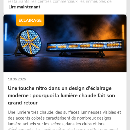
restaurants, les centres commerciaux, les immeubles de
Lire maintenant
bureaux ou sur les stands d’exposition, une végétalisation de
qualité fait depuis longtemps partie intégrante des concepts
d’aménagement modernes.
ÉCLAIRAGE
18.06.2026
Une touche rétro dans un design d'éclairage
moderne : pourquoi la lumière chaude fait son
grand retour
Une lumière très chaude, des surfaces lumineuses visibles et
des accents colorés caractérisent de nombreux designs
lumière actuels sur les scènes, dans les clubs et lors
d’événements. La lumière rétro n’est pas un effet purement