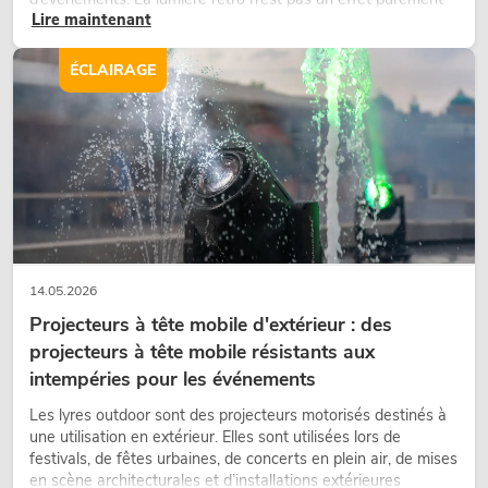
Lire maintenant
nostalgique, mais un outil de conception utilisé de manière
ciblée : elle crée une atmosphère, donne du caractère aux
scènes et peut rendre les configurations LED techniques plus
ÉCLAIRAGE
émotionnelles.
14.05.2026
Projecteurs à tête mobile d'extérieur : des
projecteurs à tête mobile résistants aux
intempéries pour les événements
Les lyres outdoor sont des projecteurs motorisés destinés à
une utilisation en extérieur. Elles sont utilisées lors de
festivals, de fêtes urbaines, de concerts en plein air, de mises
en scène architecturales et d’installations extérieures