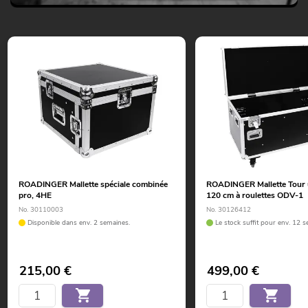
ROADINGER Mallette spéciale combinée
ROADINGER Mallette Tour u
pro, 4HE
120 cm à roulettes ODV-1
No. 30110003
No. 30126412
Disponible dans env. 2 semaines.
Le stock suffit pour env. 12 s
215,00
€
499,00
€