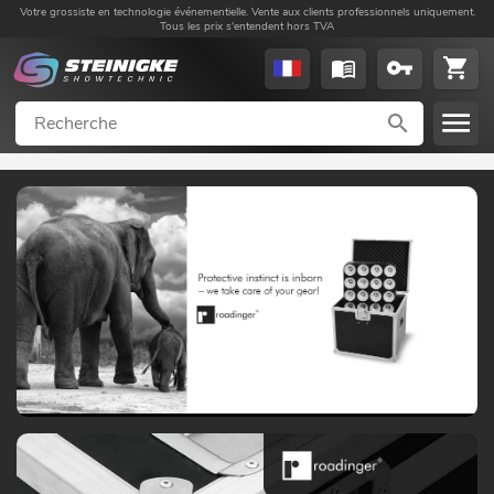
Votre grossiste en technologie événementielle. Vente aux clients professionnels uniquement.
Tous les prix s'entendent hors TVA