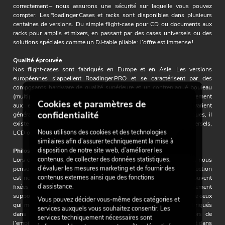
correctement – nous assurons une sécurité sur laquelle vous pouvez
compter. Les Roadinger Cases et racks sont disponibles dans plusieurs
centaines de versions. Du simple flight‑case pour CD ou documents aux
racks pour amplis et mixers, en passant par des cases universels ou des
solutions spéciales comme un DJ‑table pliable : l’offre est immense !
Qualité éprouvée
Nos flight‑cases sont fabriqués en Europe et en Asie. Les versions
européennes s’appellent Roadinger PRO et se caractérisent par des
composants hardware de qualité supérieure et un contreplaqué bouleau
(multiplex) de meilleure qualité. Les deux versions répondent entièrement
Cookies et paramètres de
aux exigences professionnelles. Les épaisseurs des parois varient
confidentialité
généralement entre 7 et 9 mm. Pour les petits flight‑cases à disques, il
existe aussi des versions 3 mm, et pour les grands modèles universels,
Nous utilisons des cookies et des technologies
LCD ou Roadie, des versions 10 mm figurent dans la gamme.
similaires afin d’assurer techniquement la mise à
disposition de notre site web, d’améliorer les
Philosophie de sécurité propre
contenus, de collecter des données statistiques,
Lors de la conception et de la déclaration des charges admissibles, nous
d’évaluer les mesures marketing et de fournir des
pensons toujours aux personnes manipulant le matériel. Leur protection
contenus externes ainsi que des fonctions
est notre priorité. C’est pourquoi nos charges admissibles sont souvent
d’assistance.
fixées un peu en dessous de ce que les cases pourraient mécaniquement
supporter – cela contribue à la sécurité au travail et à la protection de ceux
Vous pouvez décider vous-même des catégories et
qui manipulent les cases. Nos transport‑cases Roadinger PRO fabriqués
services auxquels vous souhaitez consentir. Les
dans l’UE sont également empilables – malgré les roulettes. Lors de
services techniquement nécessaires sont
l’empilage, celles‑ci s’enfoncent dans des alvéoles prévues à cet effet dans