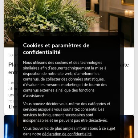
Cookies et paramètres de
confidentialité
30.07.2026
Nous utilisons des cookies et des technologies
Plantes artificielles ignifugées : l'alliance parfaite
similaires afin d’assurer techniquement la mise à
entre sécurité et design
disposition de notre site web, d’améliorer les
contenus, de collecter des données statistiques,
Les plantes donnent vie aux espaces. Elles créent une
d’évaluer les mesures marketing et de fournir des
atmosphère agréable, améliorent l’ambiance et apportent
contenus externes ainsi que des fonctions
une touche naturelle. Que ce soit dans les hôtels, les
d’assistance.
restaurants, les centres commerciaux, les immeubles de
Vous pouvez décider vous-même des catégories et
Lire maintenant
bureaux ou sur les stands d’exposition, une végétalisation de
services auxquels vous souhaitez consentir. Les
qualité fait depuis longtemps partie intégrante des concepts
services techniquement nécessaires sont
d’aménagement modernes.
indispensables et ne peuvent pas être désactivés.
ÉCLAIRAGE
Vous trouverez de plus amples informations à ce sujet
dans notre
déclaration de confidentialité
.