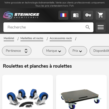
Votre grossiste en technologie événementielle. Vente aux clients professionnels uniquement.
Tous les prix s'entendent hors TVA
Matériel
/
Mallettes et racks
/
Accessoires rack
/
Roulettes et planches à roulettes
/
Pertinence
Marque
Prix
Disponibili
Roulettes et planches à roulettes