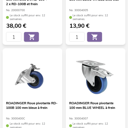
2 x RD-100B et frein
No. 20000700
No. 30004005
Le stock suffit pour env. 12
Le stock suffit pour env. 12
semaines.
semaines.
38,00
€
13,90
€
ROADINGER Roue pivotante RD-
ROADINGER Roue pivotante
100B 100 mm bleue à frein
100 mm BLUE WHEEL à frein
No. 3000400C
No. 30004007
Le stock suffit pour env. 12
Le stock suffit pour env. 12
semaines.
semaines.