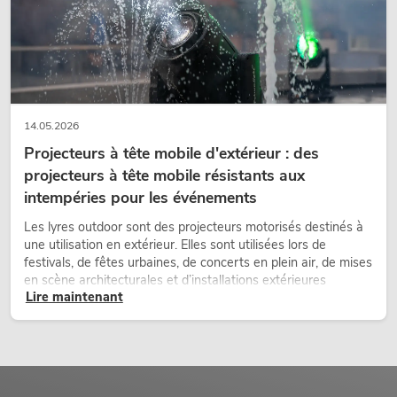
14.05.2026
Projecteurs à tête mobile d'extérieur : des
projecteurs à tête mobile résistants aux
intempéries pour les événements
Les lyres outdoor sont des projecteurs motorisés destinés à
une utilisation en extérieur. Elles sont utilisées lors de
festivals, de fêtes urbaines, de concerts en plein air, de mises
en scène architecturales et d’installations extérieures
Lire maintenant
temporaires.