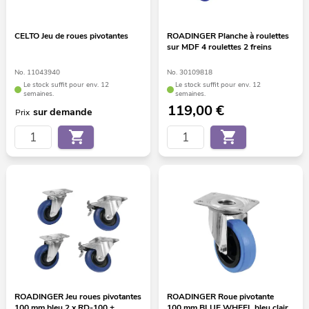
CELTO Jeu de roues pivotantes
ROADINGER Planche à roulettes
sur MDF 4 roulettes 2 freins
No. 11043940
No. 30109818
Le stock suffit pour env. 12
Le stock suffit pour env. 12
semaines.
semaines.
119,00
€
sur demande
Prix
ROADINGER Jeu roues pivotantes
ROADINGER Roue pivotante
100 mm bleu 2 x RD-100 +
100 mm BLUE WHEEL bleu clair