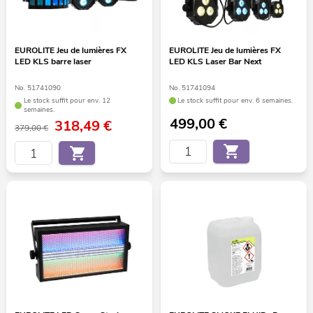
EUROLITE Jeu de lumières FX
EUROLITE Jeu de lumières FX
LED KLS barre laser
LED KLS Laser Bar Next
No. 51741090
No. 51741094
Le stock suffit pour env. 12
Le stock suffit pour env. 6 semaines.
semaines.
499,00
€
318,49
€
379,00 €