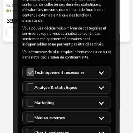
contenus, de collecter des données statistiques,
No. 51701951
No. 51707820
d’évaluer les mesures marketing et de fournir des
Le stock suffit pour env. 9 semaines.
Le stock suffit pour env. 12
contenus externes ainsi que des fonctions
semaines.
399,00
€
249,00
€
d’assistance.
Vous pouvez décider vous-même des catégories et
services auxquels vous souhaitez consentir. Les
services techniquement nécessaires sont
indispensables et ne peuvent pas être désactivés.
Vous trouverez de plus amples informations à ce sujet
dans notre
déclaration de confidentialité
.
30 par 654
Techniquement nécessaire
Afficher plus
Analyse & statistiques
Marketing
Médias externes
Chat & assistance