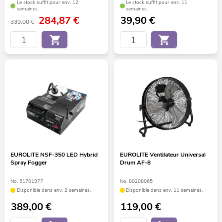
Le stock suffit pour env. 12
Le stock suffit pour env. 11
semaines.
semaines.
284,87
€
39,90
€
339,00 €
EUROLITE NSF-350 LED Hybrid
EUROLITE Ventilateur Universal
Spray Fogger
Drum AF-8
No. 51701977
No. 80208065
Disponible dans env. 2 semaines.
Disponible dans env. 11 semaines.
389,00
€
119,00
€