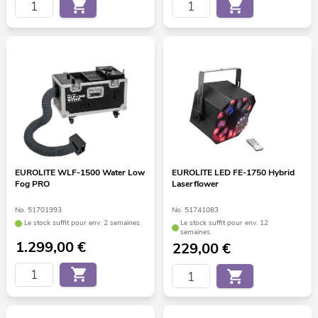
EUROLITE WLF-1500 Water Low
EUROLITE LED FE-1750 Hybrid
Fog PRO
Laserflower
No. 51701993
No. 51741083
Le stock suffit pour env. 2 semaines.
Le stock suffit pour env. 12
semaines.
1.299,00
€
229,00
€