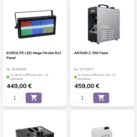
EUROLITE LED Mega Strobe 812
ANTARI Z-350 Fazer
Panel
No. 52200945
No. 51702677
Le stock suffit pour env. 12
Le stock suffit pour env. 12
semaines.
semaines.
449,00
€
459,00
€