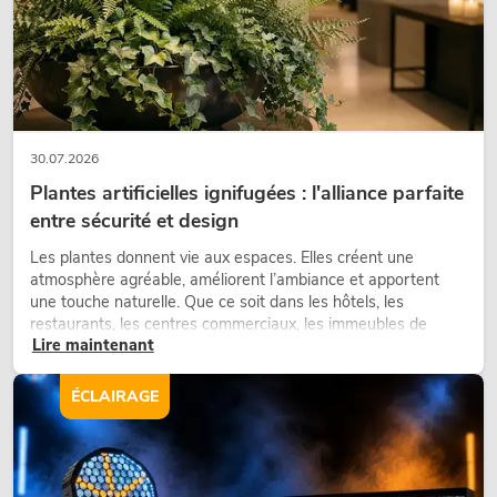
30.07.2026
Plantes artificielles ignifugées : l'alliance parfaite
entre sécurité et design
Les plantes donnent vie aux espaces. Elles créent une
atmosphère agréable, améliorent l’ambiance et apportent
une touche naturelle. Que ce soit dans les hôtels, les
restaurants, les centres commerciaux, les immeubles de
Lire maintenant
bureaux ou sur les stands d’exposition, une végétalisation de
qualité fait depuis longtemps partie intégrante des concepts
d’aménagement modernes.
ÉCLAIRAGE