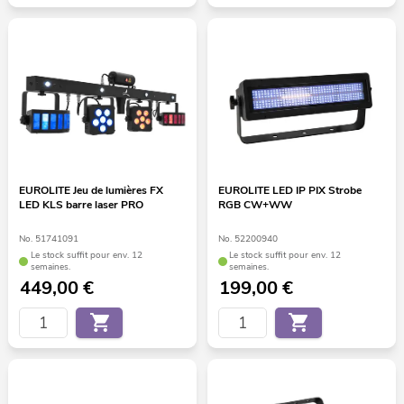
EUROLITE Jeu de lumières FX
EUROLITE LED IP PIX Strobe
LED KLS barre laser PRO
RGB CW+WW
No. 51741091
No. 52200940
Le stock suffit pour env. 12
Le stock suffit pour env. 12
semaines.
semaines.
449,00
€
199,00
€