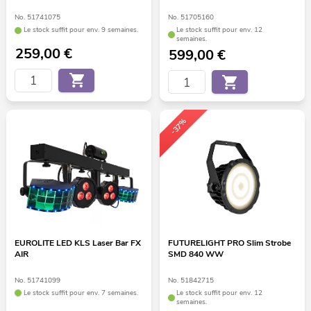
No. 51741075
No. 51705160
Le stock suffit pour env. 9 semaines.
Le stock suffit pour env. 12
semaines.
259,00
€
599,00
€
-37%
EUROLITE LED KLS Laser Bar FX
FUTURELIGHT PRO Slim Strobe
AIR
SMD 840 WW
No. 51741099
No. 51842715
Le stock suffit pour env. 7 semaines.
Le stock suffit pour env. 12
semaines.