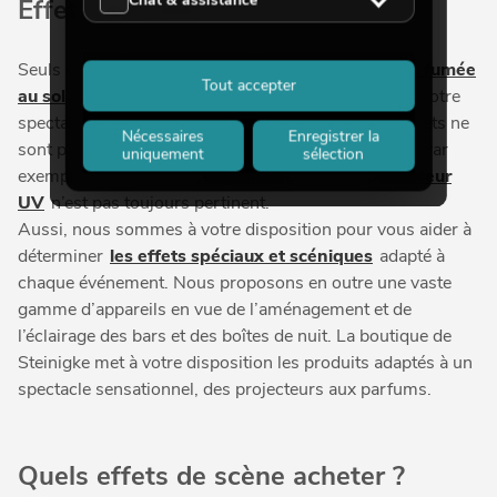
Effets de scène
Seuls de bons effets de scène comme l’éclairage,
la fumée
Tout accepter
au sol
ou
la lumière stroboscopique
permettent à votre
spectacle de faire tout son effet. Cela dit, tous les effets ne
Nécessaires
Enregistrer la
sont pas adaptés à n’importe quelle représentation. Par
uniquement
sélection
exemple, l’usage d’un
stroboscope
ou d’un
projecteur
UV
n’est pas toujours pertinent.
Aussi, nous sommes à votre disposition pour vous aider à
déterminer
les effets spéciaux et scéniques
adapté à
chaque événement. Nous proposons en outre une vaste
gamme d’appareils en vue de l’aménagement et de
l’éclairage des bars et des boîtes de nuit. La boutique de
Steinigke met à votre disposition les produits adaptés à un
spectacle sensationnel, des projecteurs aux parfums.
Quels effets de scène acheter ?