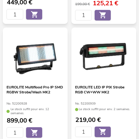
449,00
€
125,21
€
199,00 €
EUROLITE Multiflood Pro IP SMD
EUROLITE LED IP PIX Strobe
RGBW Strobe/Wash MK2
RGB CW+WW MK2
No. 52200928
No. 52200939
Le stock suffit pour env. 12
Le stock suffit pour env. 2 semaines.
semaines.
219,00
€
899,00
€