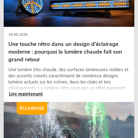
18.06.2026
Une touche rétro dans un design d'éclairage
moderne : pourquoi la lumière chaude fait son
grand retour
Une lumière très chaude, des surfaces lumineuses visibles et
des accents colorés caractérisent de nombreux designs
lumière actuels sur les scènes, dans les clubs et lors
d’événements. La lumière rétro n’est pas un effet purement
Lire maintenant
nostalgique, mais un outil de conception utilisé de manière
ciblée : elle crée une atmosphère, donne du caractère aux
scènes et peut rendre les configurations LED techniques plus
ÉCLAIRAGE
émotionnelles.