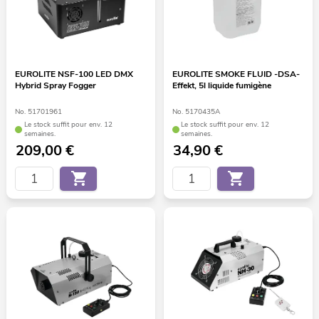
EUROLITE NSF-100 LED DMX
EUROLITE SMOKE FLUID -DSA-
Hybrid Spray Fogger
Effekt, 5l liquide fumigène
No. 51701961
No. 5170435A
Le stock suffit pour env. 12
Le stock suffit pour env. 12
semaines.
semaines.
209,00
€
34,90
€