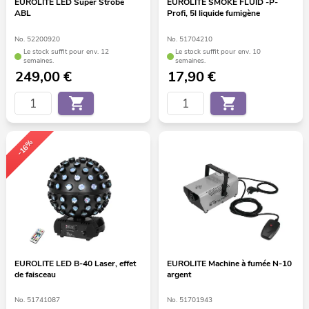
EUROLITE LED Super Strobe
EUROLITE SMOKE FLUID -P-
ABL
Profi, 5l liquide fumigène
No. 52200920
No. 51704210
Le stock suffit pour env. 12
Le stock suffit pour env. 10
semaines.
semaines.
249,00
€
17,90
€
-16%
EUROLITE LED B-40 Laser, effet
EUROLITE Machine à fumée N-10
de faisceau
argent
No. 51741087
No. 51701943