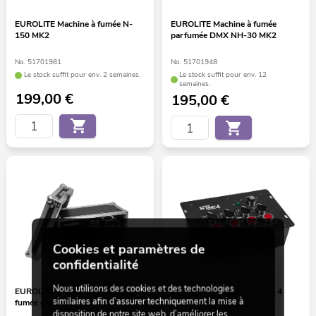
EUROLITE Machine à fumée N-
EUROLITE Machine à fumée
150 MK2
parfumée DMX NH-30 MK2
No. 51701981
No. 51701948
Le stock suffit pour env. 2 semaines.
Le stock suffit pour env. 12
semaines.
199,00
€
195,00
€
Cookies et paramètres de
confidentialité
Nous utilisons des cookies et des technologies
EUROLITE NH-20 machine à
EUROLITE FX Shot Control 4
similaires afin d’assurer techniquement la mise à
fumée de tournée
disposition de notre site web, d’améliorer les