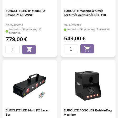
EUROLITE LED IP Mega PIX
EUROLITE Machine à fumée
Strobe 714 SWING
parfumée de tournée NH-110
No. 52200943
No. 51701989
Le stock suffit pour env. 12
Le stock suffit pour env. 2 semaines.
semaines.
549,00
€
779,00
€
EUROLITE LED Multi FX Laser
EUROLITE FOGGLES Bubble/Fog
Bar
Machine