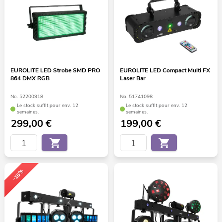
EUROLITE LED Strobe SMD PRO
EUROLITE LED Compact Multi FX
864 DMX RGB
Laser Bar
No. 52200918
No. 51741098
Le stock suffit pour env. 12
Le stock suffit pour env. 12
semaines.
semaines.
299,00
€
199,00
€
-16%