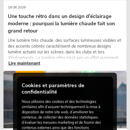
18.06.2026
Une touche rétro dans un design d'éclairage
moderne : pourquoi la lumière chaude fait son
grand retour
Une lumière très chaude, des surfaces lumineuses visibles et
des accents colorés caractérisent de nombreux designs
lumière actuels sur les scènes, dans les clubs et lors
d’événements. La lumière rétro n’est pas un effet purement
Lire maintenant
nostalgique, mais un outil de conception utilisé de manière
ciblée : elle crée une atmosphère, donne du caractère aux
scènes et peut rendre les configurations LED techniques plus
ÉCLAIRAGE
émotionnelles.
Cookies et paramètres de
confidentialité
Nous utilisons des cookies et des technologies
similaires afin d’assurer techniquement la mise à
disposition de notre site web, d’améliorer les
contenus, de collecter des données statistiques,
d’évaluer les mesures marketing et de fournir des
contenus externes ainsi que des fonctions