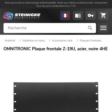
Votre grossiste en technologie événementielle. Vente aux clients professionnels uniquement.
Tous les prix s'entendent hors TVA
Matériel
/
Mallettes et racks
/
Accessoires rack
/
Plaques frontales
OMNITRONIC Plaque frontale Z-19U, acier, noire 4HE