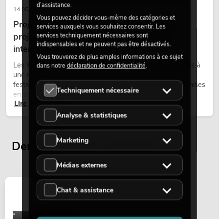
d’assistance.
14.05.2026
Vous pouvez décider vous-même des catégories et
Projecteurs à tête mobile d'extérieur : des
services auxquels vous souhaitez consentir. Les
projecteurs à tête mobile résistants aux
services techniquement nécessaires sont
indispensables et ne peuvent pas être désactivés.
intempéries pour les événements
Vous trouverez de plus amples informations à ce sujet
Les lyres outdoor sont des projecteurs motorisés destinés à
dans notre
déclaration de confidentialité
.
une utilisation en extérieur. Elles sont utilisées lors de
festivals, de fêtes urbaines, de concerts en plein air, de mises
Techniquement nécessaire
en scène architecturales et d’installations extérieures
Lire maintenant
temporaires.
Analyse & statistiques
Marketing
Derniers articles consultés
Médias externes
Chat & assistance