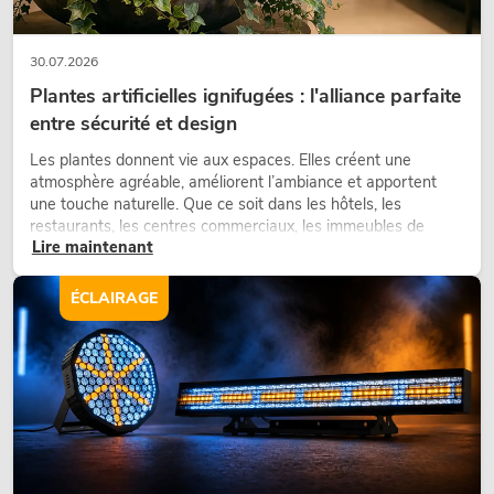
30.07.2026
Plantes artificielles ignifugées : l'alliance parfaite
entre sécurité et design
Les plantes donnent vie aux espaces. Elles créent une
atmosphère agréable, améliorent l’ambiance et apportent
une touche naturelle. Que ce soit dans les hôtels, les
restaurants, les centres commerciaux, les immeubles de
Lire maintenant
bureaux ou sur les stands d’exposition, une végétalisation de
qualité fait depuis longtemps partie intégrante des concepts
d’aménagement modernes.
ÉCLAIRAGE