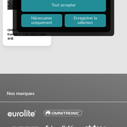
Tout accepter
Nécessaires
Enregistrer la
uniquement
sélection
OMNITRONIC Plaque
frontale Z-19U, acier, noire
4HE
Nos marques