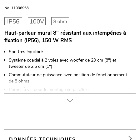
No. 11036963
Haut-parleur mural 8" résistant aux intempéries à
fixation (IP56), 150 W RMS
Son très équilibré
Système coaxial à 2 voies avec woofer de 20 cm (8") et
tweeter de 2,5 cm (1")
Commutateur de puissance avec position de fonctionnement
de 8 ohms
Bornes à vis pour le montage en parallèle
Avec Étrier
Aluminiumgrille en gris avec mousse acoustique
Convient à une utilisation en extérieur IP56
Pour des domaines d'application tels que: Installation; centres
sportifs/centres de fitness; salle polyvalente
DONNÉES TECHNIQUES