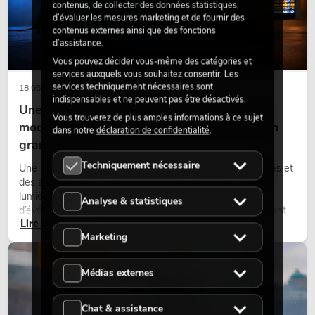
contenus, de collecter des données statistiques,
d’évaluer les mesures marketing et de fournir des
contenus externes ainsi que des fonctions
d’assistance.
Vous pouvez décider vous-même des catégories et
services auxquels vous souhaitez consentir. Les
services techniquement nécessaires sont
18.06.2026
indispensables et ne peuvent pas être désactivés.
Une touche rétro dans un design d'éclairage
Vous trouverez de plus amples informations à ce sujet
moderne : pourquoi la lumière chaude fait son
dans notre
déclaration de confidentialité
.
grand retour
Techniquement nécessaire
Une lumière très chaude, des surfaces lumineuses visibles et
des accents colorés caractérisent de nombreux designs
lumière actuels sur les scènes, dans les clubs et lors
Analyse & statistiques
d’événements. La lumière rétro n’est pas un effet purement
Lire maintenant
nostalgique, mais un outil de conception utilisé de manière
Marketing
ciblée : elle crée une atmosphère, donne du caractère aux
scènes et peut rendre les configurations LED techniques plus
ÉCLAIRAGE
émotionnelles.
Médias externes
Chat & assistance