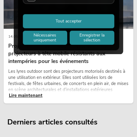
Tout accepter
Nécessaires
Enregistrer la
14.05.2026
uniquement
sélection
Projecteurs à tête mobile d'extérieur : des
projecteurs à tête mobile résistants aux
intempéries pour les événements
Les lyres outdoor sont des projecteurs motorisés destinés à
une utilisation en extérieur. Elles sont utilisées lors de
festivals, de fêtes urbaines, de concerts en plein air, de mises
en scène architecturales et d’installations extérieures
Lire maintenant
temporaires.
Derniers articles consultés