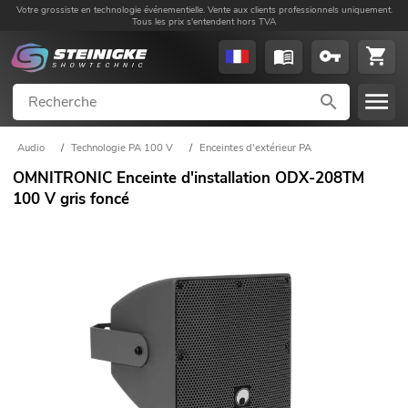
Votre grossiste en technologie événementielle. Vente aux clients professionnels uniquement.
Tous les prix s'entendent hors TVA
Audio
/
Technologie PA 100 V
/
Enceintes d'extérieur PA
OMNITRONIC Enceinte d'installation ODX-208TM
100 V gris foncé