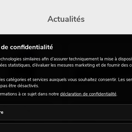
Actualités
de confidentialité
echnologies similaires afin d’assurer techniquement la mise à disposi
ées statistiques, d’évaluer les mesures marketing et de fournir des
 catégories et services auxquels vous souhaitez consentir. Les se
pas être désactivés.
rmations à ce sujet dans notre
déclaration de confidentialité
.
URELIGHT DMH-190 Hybrid
EUROLITE LED BAR-8 ABL SW
ing Head Spot/Beam
QCL bar
re
51841974
No. 51930384
stock suffit pour env. 12 semaines.
Le stock suffit pour env. 8 semaines.