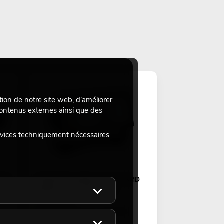
tion de notre site web, d’améliorer
 contenus externes ainsi que des
rvices techniquement nécessaires
ING
EUROLITE Multiflood Pro IP SMD
RGBW Strobe/Wash MK2
No. 52200928
Le stock suffit pour env. 12 semaines.