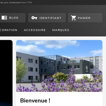
 les prix s'entendent hors TVA
BLOG
PANIER
IDENTIFIANT
CORATION
ACCESSOIRE
MARQUES
Un équipement complet dans la
catégorie des compacts
Le TMH-S200 d'EUROLITE offre un équipement comple
dans un format compact
VOIR MAINTENANT
Bienvenue !