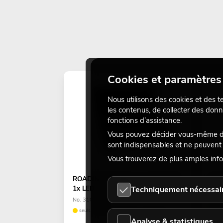
Cookies et paramètres 
Nous utilisons des cookies et des t
les contenus, de collecter des donn
fonctions d’assistance.
Vous pouvez décider vous-même des
sont indispensables et ne peuvent 
Vous trouverez de plus amples info
ROADINGER Flightcase HIGHLINE
FUT
1x LED SL-600, with wheels
Mov
Techniquement nécessai
No. 31005286
No. 
seuls quelques exemplaires disponibles
Le 
Analyse & statistiques