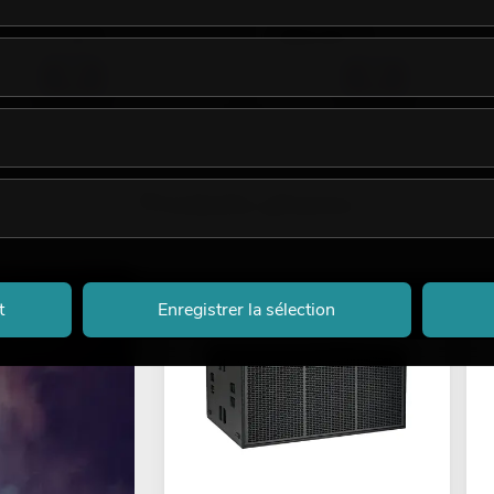
499,00
€
sur demande
Produits phares
t
Enregistrer la sélection