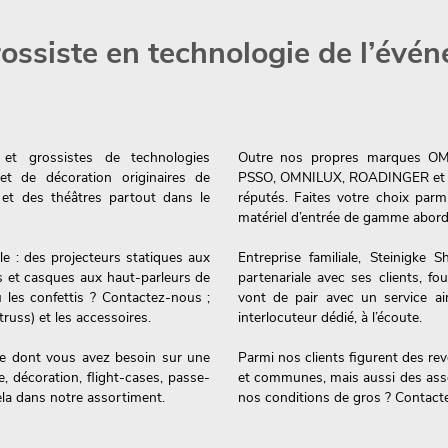
ossiste en technologie de l’évé
 et grossistes de technologies
Outre nos propres marques O
et de décoration originaires de
PSSO, OMNILUX, ROADINGER et DIM
et des théâtres partout dans le
réputés. Faites votre choix parm
matériel d’entrée de gamme aborda
e : des projecteurs statiques aux
Entreprise familiale, Steinigke
s et casques aux haut-parleurs de
partenariale avec ses clients, fo
 les confettis ? Contactez-nous ;
vont de pair avec un service ai
russ) et les accessoires.
interlocuteur dédié, à l’écoute.
ce dont vous avez besoin sur une
Parmi nos clients figurent des rev
, décoration, flight-cases, passe-
et communes, mais aussi des assoc
ela dans notre assortiment.
nos conditions de gros ? Contacte