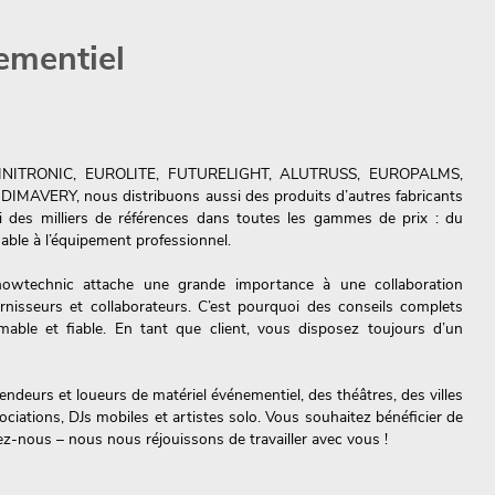
nementiel
MNITRONIC, EUROLITE, FUTURELIGHT, ALUTRUSS, EUROPALMS,
AVERY, nous distribuons aussi des produits d’autres fabricants
i des milliers de références dans toutes les gammes de prix : du
ble à l’équipement professionnel.
 Showtechnic attache une grande importance à une collaboration
urnisseurs et collaborateurs. C’est pourquoi des conseils complets
mable et fiable. En tant que client, vous disposez toujours d’un
endeurs et loueurs de matériel événementiel, des théâtres, des villes
iations, DJs mobiles et artistes solo. Vous souhaitez bénéficier de
z-nous – nous nous réjouissons de travailler avec vous !