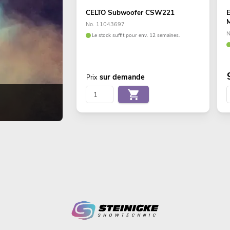
CELTO Subwoofer CSW221
No. 11043697
N
Le stock suffit pour env. 12 semaines.
sur demande
Prix