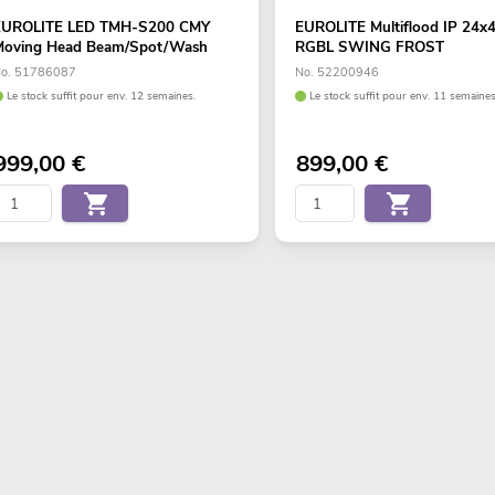
EUROLITE LED TMH-S200 CMY
EUROLITE Multiflood IP 24
Moving Head Beam/Spot/Wash
RGBL SWING FROST
o. 51786087
No. 52200946
Le stock suffit pour env. 12 semaines.
Le stock suffit pour env. 11 semaines
999,00
€
899,00
€