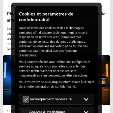
30.07.2026
Plantes artificielles ignifugées : l'alliance parfaite
Cookies et paramètres de
confidentialité
entre sécurité et design
Nous utilisons des cookies et des technologies
Les plantes donnent vie aux espaces. Elles créent une
similaires afin d’assurer techniquement la mise à
atmosphère agréable, améliorent l’ambiance et apportent
disposition de notre site web, d’améliorer les
une touche naturelle. Que ce soit dans les hôtels, les
contenus, de collecter des données statistiques,
restaurants, les centres commerciaux, les immeubles de
d’évaluer les mesures marketing et de fournir des
Lire maintenant
bureaux ou sur les stands d’exposition, une végétalisation de
contenus externes ainsi que des fonctions
qualité fait depuis longtemps partie intégrante des concepts
d’assistance.
d’aménagement modernes.
ÉCLAIRAGE
Vous pouvez décider vous-même des catégories et
services auxquels vous souhaitez consentir. Les
services techniquement nécessaires sont
indispensables et ne peuvent pas être désactivés.
Vous trouverez de plus amples informations à ce sujet
dans notre
déclaration de confidentialité
.
Techniquement nécessaire
18.06.2026
Analyse & statistiques