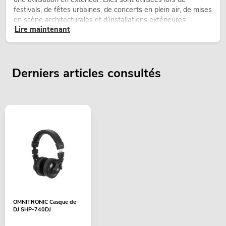
festivals, de fêtes urbaines, de concerts en plein air, de mises
en scène architecturales et d’installations extérieures
Lire maintenant
temporaires.
Derniers articles consultés
OMNITRONIC Casque de
DJ SHP-740DJ