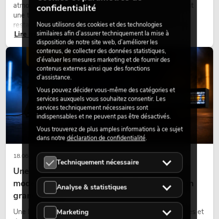
atmosphère agréable, améliorent l’ambiance et apportent
confidentialité
une touche naturelle. Que ce soit dans les hôtels, les
restaurants, les centres commerciaux, les immeubles de
Nous utilisons des cookies et des technologies
similaires afin d’assurer techniquement la mise à
Lire maintenant
bureaux ou sur les stands d’exposition, une végétalisation de
disposition de notre site web, d’améliorer les
qualité fait depuis longtemps partie intégrante des concepts
contenus, de collecter des données statistiques,
d’aménagement modernes.
ÉCLAIRAGE
d’évaluer les mesures marketing et de fournir des
contenus externes ainsi que des fonctions
d’assistance.
Vous pouvez décider vous-même des catégories et
services auxquels vous souhaitez consentir. Les
services techniquement nécessaires sont
indispensables et ne peuvent pas être désactivés.
Vous trouverez de plus amples informations à ce sujet
dans notre
déclaration de confidentialité
.
18.06.2026
Techniquement nécessaire
Une touche rétro dans un design d'éclairage
moderne : pourquoi la lumière chaude fait son
Analyse & statistiques
grand retour
Une lumière très chaude, des surfaces lumineuses visibles et
Marketing