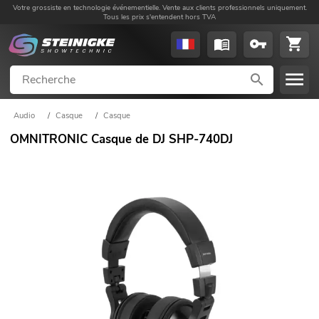
Votre grossiste en technologie événementielle. Vente aux clients professionnels uniquement.
Tous les prix s'entendent hors TVA
Audio
/
Casque
/
Casque
OMNITRONIC Casque de DJ SHP-740DJ