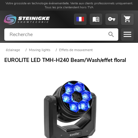
Votre grossiste en technologie événementielle. Vente aux clients professionnels uniquement.
Tous les prix s'entendent hors TVA
éclairage
/
Moving lights
/
Effets de mouvement
EUROLITE LED TMH-H240 Beam/Wash/effet floral