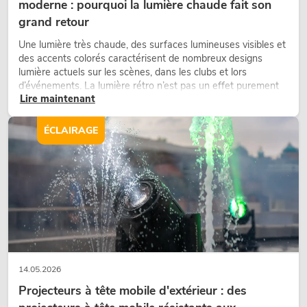
moderne : pourquoi la lumière chaude fait son
grand retour
Une lumière très chaude, des surfaces lumineuses visibles et
des accents colorés caractérisent de nombreux designs
lumière actuels sur les scènes, dans les clubs et lors
d’événements. La lumière rétro n’est pas un effet purement
Lire maintenant
nostalgique, mais un outil de conception utilisé de manière
ciblée : elle crée une atmosphère, donne du caractère aux
scènes et peut rendre les configurations LED techniques plus
ÉCLAIRAGE
émotionnelles.
14.05.2026
Projecteurs à tête mobile d'extérieur : des