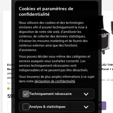
Cookies et paramètres de
confidentialité
Nous utilisons des cookies et des technologies
similaires afin d’assurer techniquement la mise à
disposition de notre site web, d’améliorer les
contenus, de collecter des données statistiques,
d’évaluer les mesures marketing et de fournir des
contenus externes ainsi que des fonctions
d’assistance.
Vous pouvez décider vous-même des catégories et
services auxquels vous souhaitez consentir. Les
EUROLITE LED TMH-H380
EUROLITE set 2x LED TM
services techniquement nécessaires sont
Beam/Wash/Flower Effect
Beam/Wash/effet floral + 
indispensables et ne peuvent pas être désactivés.
alternative intéressante à découvrir
No. 20000968
Vous trouverez de plus amples informations à ce sujet
absolument !
Le stock suffit pour env. 12 s
dans notre
déclaration de confidentialité
.
No. 51785923
Le stock suffit pour env. 12 semaines.
Techniquement nécessaire
599,00
€
1.449,00
€
Analyse & statistiques