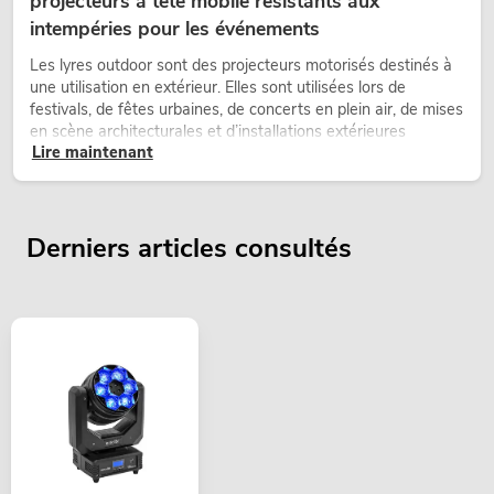
projecteurs à tête mobile résistants aux
intempéries pour les événements
Les lyres outdoor sont des projecteurs motorisés destinés à
une utilisation en extérieur. Elles sont utilisées lors de
festivals, de fêtes urbaines, de concerts en plein air, de mises
en scène architecturales et d’installations extérieures
Lire maintenant
temporaires.
Derniers articles consultés