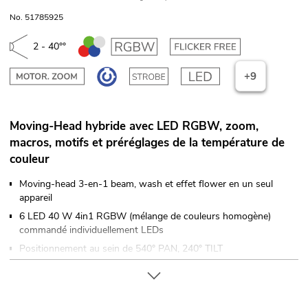
No. 51785925
2 - 40°°
+9
Moving-Head hybride avec LED RGBW, zoom,
macros, motifs et préréglages de la température de
couleur
Moving-head 3-en-1 beam, wash et effet flower en un seul
appareil
6 LED 40 W 4in1 RGBW (mélange de couleurs homogène)
commandé individuellement LEDs
Positionnement au sein de 540° PAN, 240° TILT
Angle PAN commutable entre 540°et 360°
Correction automatique de la position (feedback)
Positionnement exact (résolution 16 bits)