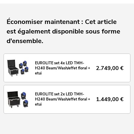
Pour des domaines d'application tels que: Clubs/écoles de
danse; mariage/Gala/événements; cave aménagée pour les
fêtes; DJ itinérants / artistes solos; scène
Économiser maintenant : Cet article
Possibilité d'utilisation: Debout; volant
est également disponible sous forme
d'ensemble.
EUROLITE set 4x LED TMH-
2.749,00
€
H240 Beam/Wash/effet floral +
etui
EUROLITE set 2x LED TMH-
1.449,00
€
H240 Beam/Wash/effet floral +
etui