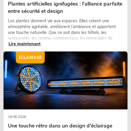
Plantes artificielles ignifugées : l'alliance parfaite
entre sécurité et design
Les plantes donnent vie aux espaces. Elles créent une
atmosphère agréable, améliorent l’ambiance et apportent
une touche naturelle. Que ce soit dans les hôtels, les
restaurants, les centres commerciaux, les immeubles de
Lire maintenant
bureaux ou sur les stands d’exposition, une végétalisation de
qualité fait depuis longtemps partie intégrante des concepts
d’aménagement modernes.
ÉCLAIRAGE
18.06.2026
Une touche rétro dans un design d'éclairage