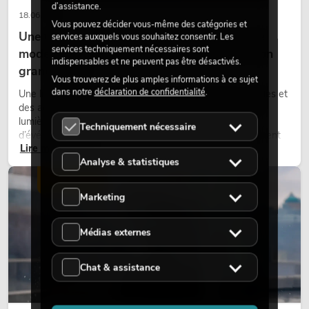
d’assistance.
18.06.2026
Vous pouvez décider vous-même des catégories et
Une touche rétro dans un design d'éclairage
services auxquels vous souhaitez consentir. Les
services techniquement nécessaires sont
moderne : pourquoi la lumière chaude fait son
indispensables et ne peuvent pas être désactivés.
grand retour
Vous trouverez de plus amples informations à ce sujet
dans notre
déclaration de confidentialité
.
Une lumière très chaude, des surfaces lumineuses visibles et
des accents colorés caractérisent de nombreux designs
lumière actuels sur les scènes, dans les clubs et lors
Techniquement nécessaire
d’événements. La lumière rétro n’est pas un effet purement
Lire maintenant
nostalgique, mais un outil de conception utilisé de manière
Analyse & statistiques
ciblée : elle crée une atmosphère, donne du caractère aux
scènes et peut rendre les configurations LED techniques plus
ÉCLAIRAGE
émotionnelles.
Marketing
Médias externes
Chat & assistance