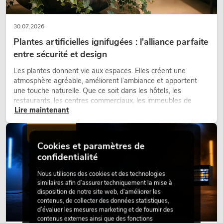
30.07.2026
Plantes artificielles ignifugées : l'alliance parfaite
entre sécurité et design
Les plantes donnent vie aux espaces. Elles créent une
atmosphère agréable, améliorent l’ambiance et apportent
une touche naturelle. Que ce soit dans les hôtels, les
restaurants, les centres commerciaux, les immeubles de
Lire maintenant
bureaux ou sur les stands d’exposition, une végétalisation de
qualité fait depuis longtemps partie intégrante des concepts
d’aménagement modernes.
ÉCLAIRAGE
Cookies et paramètres de
confidentialité
Nous utilisons des cookies et des technologies
similaires afin d’assurer techniquement la mise à
disposition de notre site web, d’améliorer les
contenus, de collecter des données statistiques,
d’évaluer les mesures marketing et de fournir des
contenus externes ainsi que des fonctions