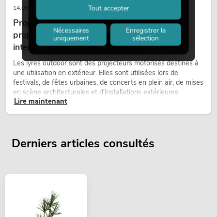
Tout accepter
14.05.2026
Projecteurs à tête mobile d'extérieur : des
Nécessaires
Enregistrer la
projecteurs à tête mobile résistants aux
uniquement
sélection
intempéries pour les événements
Les lyres outdoor sont des projecteurs motorisés destinés à
une utilisation en extérieur. Elles sont utilisées lors de
festivals, de fêtes urbaines, de concerts en plein air, de mises
en scène architecturales et d’installations extérieures
Lire maintenant
temporaires.
Derniers articles consultés