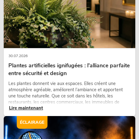
30.07.2026
Plantes artificielles ignifugées : l'alliance parfaite
entre sécurité et design
OMNITRONIC Amplificateur XDA-2402
classe D
Les plantes donnent vie aux espaces. Elles créent une
atmosphère agréable, améliorent l’ambiance et apportent
No. 10451636
une touche naturelle. Que ce soit dans les hôtels, les
Le stock suffit pour env. 12 semaines.
restaurants, les centres commerciaux, les immeubles de
Lire maintenant
bureaux ou sur les stands d’exposition, une végétalisation de
qualité fait depuis longtemps partie intégrante des concepts
549,00
€
d’aménagement modernes.
ÉCLAIRAGE