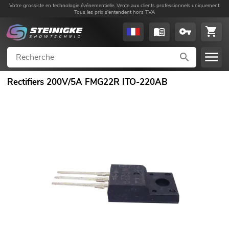
Votre grossiste en technologie événementielle. Vente aux clients professionnels uniquement.
Tous les prix s'entendent hors TVA
Rectifiers 200V/5A FMG22R ITO-220AB