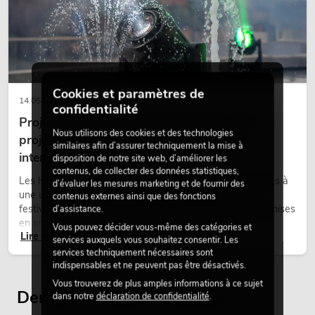
PSSO PA Set PRO M MK2
L'article n'est plus disponible
No. 20000457
Cookies et paramètres de
14.05.2026
confidentialité
Projecteurs à tête mobile d'extérieur : des
Nous utilisons des cookies et des technologies
projecteurs à tête mobile résistants aux
similaires afin d’assurer techniquement la mise à
intempéries pour les événements
disposition de notre site web, d’améliorer les
contenus, de collecter des données statistiques,
Les lyres outdoor sont des projecteurs motorisés destinés à
d’évaluer les mesures marketing et de fournir des
une utilisation en extérieur. Elles sont utilisées lors de
contenus externes ainsi que des fonctions
festivals, de fêtes urbaines, de concerts en plein air, de mises
d’assistance.
PSSO PA Set PRO L MK2
en scène architecturales et d’installations extérieures
Vous pouvez décider vous-même des catégories et
L'article n'est plus disponible
No. 20000458
Lire maintenant
temporaires.
services auxquels vous souhaitez consentir. Les
services techniquement nécessaires sont
indispensables et ne peuvent pas être désactivés.
Vous trouverez de plus amples informations à ce sujet
Derniers articles consultés
dans notre
déclaration de confidentialité
.