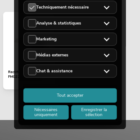
Techniquement nécessaire
Analyse & statistiques
Marketing
OMNITRONIC Ensemble PAS MK3
Performer
L'article n'est plus disponible
No. 20000745
Médias externes
Chat & assistance
Rectifiers 200V/5A
FMG22R ITO-220AB
Tout accepter
Nécessaires
Enregistrer la
uniquement
sélection