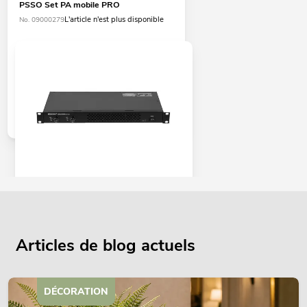
PSSO Set PA mobile PRO
L'article n'est plus disponible
No. 09000279
OMNITRONIC Amplificateur XDA-1002
classe D
No. 10451635
Le stock suffit pour env. 12 semaines.
Articles de blog actuels
345,00
€
DÉCORATION