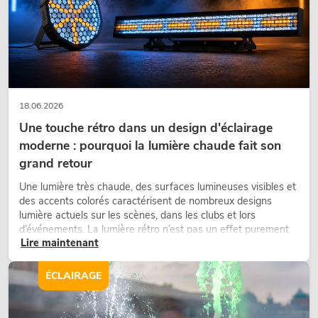
18.06.2026
Une touche rétro dans un design d'éclairage
moderne : pourquoi la lumière chaude fait son
PSSO PA Set PRO S MK2
grand retour
L'article n'est plus disponible
No. 20000456
Une lumière très chaude, des surfaces lumineuses visibles et
des accents colorés caractérisent de nombreux designs
lumière actuels sur les scènes, dans les clubs et lors
d’événements. La lumière rétro n’est pas un effet purement
Lire maintenant
nostalgique, mais un outil de conception utilisé de manière
ciblée : elle crée une atmosphère, donne du caractère aux
scènes et peut rendre les configurations LED techniques plus
ÉCLAIRAGE
émotionnelles.