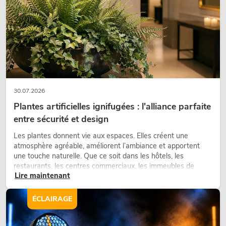
30.07.2026
Plantes artificielles ignifugées : l'alliance parfaite
entre sécurité et design
Les plantes donnent vie aux espaces. Elles créent une
atmosphère agréable, améliorent l’ambiance et apportent
une touche naturelle. Que ce soit dans les hôtels, les
restaurants, les centres commerciaux, les immeubles de
Lire maintenant
bureaux ou sur les stands d’exposition, une végétalisation de
qualité fait depuis longtemps partie intégrante des concepts
d’aménagement modernes.
ÉCLAIRAGE