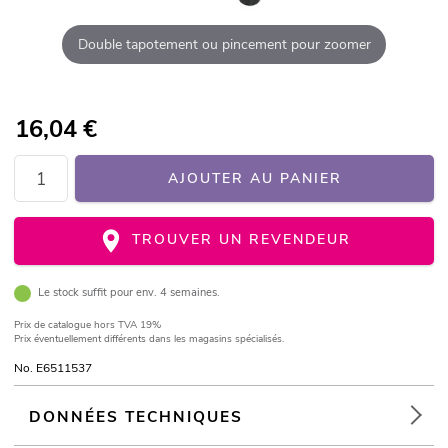
Double tapotement ou pincement pour zoomer
16,04
€
AJOUTER AU PANIER
TROUVER UN REVENDEUR
Le stock suffit pour env. 4 semaines.
Prix de catalogue
hors TVA 19%
Prix éventuellement différents dans les magasins spécialisés.
No. E6511537
DONNÉES TECHNIQUES