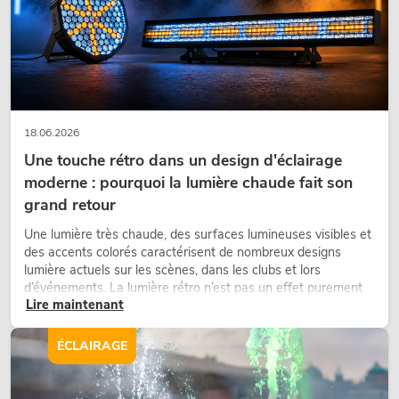
18.06.2026
Une touche rétro dans un design d'éclairage
moderne : pourquoi la lumière chaude fait son
grand retour
Une lumière très chaude, des surfaces lumineuses visibles et
des accents colorés caractérisent de nombreux designs
lumière actuels sur les scènes, dans les clubs et lors
d’événements. La lumière rétro n’est pas un effet purement
Lire maintenant
nostalgique, mais un outil de conception utilisé de manière
ciblée : elle crée une atmosphère, donne du caractère aux
scènes et peut rendre les configurations LED techniques plus
ÉCLAIRAGE
émotionnelles.