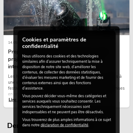
Cookies et paramètres de
14.05.2026
confidentialité
Projecteurs à tête mobile d'extérieur : des
Nous utilisons des cookies et des technologies
projecteurs à tête mobile résistants aux
similaires afin d’assurer techniquement la mise à
intempéries pour les événements
disposition de notre site web, d’améliorer les
contenus, de collecter des données statistiques,
Les lyres outdoor sont des projecteurs motorisés destinés à
d’évaluer les mesures marketing et de fournir des
une utilisation en extérieur. Elles sont utilisées lors de
contenus externes ainsi que des fonctions
festivals, de fêtes urbaines, de concerts en plein air, de mises
d’assistance.
en scène architecturales et d’installations extérieures
Vous pouvez décider vous-même des catégories et
Lire maintenant
temporaires.
services auxquels vous souhaitez consentir. Les
services techniquement nécessaires sont
indispensables et ne peuvent pas être désactivés.
Vous trouverez de plus amples informations à ce sujet
Derniers articles consultés
dans notre
déclaration de confidentialité
.