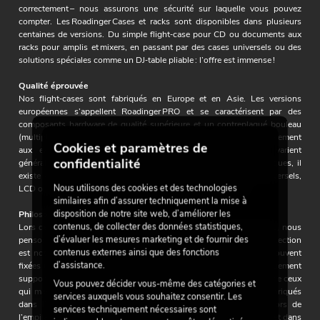
correctement – nous assurons une sécurité sur laquelle vous pouvez
compter. Les Roadinger Cases et racks sont disponibles dans plusieurs
centaines de versions. Du simple flight‑case pour CD ou documents aux
racks pour amplis et mixers, en passant par des cases universels ou des
solutions spéciales comme un DJ‑table pliable : l’offre est immense !
Qualité éprouvée
Nos flight‑cases sont fabriqués en Europe et en Asie. Les versions
européennes s’appellent Roadinger PRO et se caractérisent par des
composants hardware de qualité supérieure et un contreplaqué bouleau
(multiplex) de meilleure qualité. Les deux versions répondent entièrement
Cookies et paramètres de
aux exigences professionnelles. Les épaisseurs des parois varient
confidentialité
généralement entre 7 et 9 mm. Pour les petits flight‑cases à disques, il
existe aussi des versions 3 mm, et pour les grands modèles universels,
Nous utilisons des cookies et des technologies
LCD ou Roadie, des versions 10 mm figurent dans la gamme.
similaires afin d’assurer techniquement la mise à
disposition de notre site web, d’améliorer les
Philosophie de sécurité propre
contenus, de collecter des données statistiques,
Lors de la conception et de la déclaration des charges admissibles, nous
d’évaluer les mesures marketing et de fournir des
pensons toujours aux personnes manipulant le matériel. Leur protection
contenus externes ainsi que des fonctions
est notre priorité. C’est pourquoi nos charges admissibles sont souvent
d’assistance.
fixées un peu en dessous de ce que les cases pourraient mécaniquement
supporter – cela contribue à la sécurité au travail et à la protection de ceux
Vous pouvez décider vous-même des catégories et
qui manipulent les cases. Nos transport‑cases Roadinger PRO fabriqués
services auxquels vous souhaitez consentir. Les
dans l’UE sont également empilables – malgré les roulettes. Lors de
services techniquement nécessaires sont
l’empilage, celles‑ci s’enfoncent dans des alvéoles prévues à cet effet dans