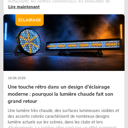
restaurants, les centres commerciaux, les immeubles de
Lire maintenant
bureaux ou sur les stands d’exposition, une végétalisation de
qualité fait depuis longtemps partie intégrante des concepts
d’aménagement modernes.
ÉCLAIRAGE
18.06.2026
Une touche rétro dans un design d'éclairage
moderne : pourquoi la lumière chaude fait son
grand retour
Une lumière très chaude, des surfaces lumineuses visibles et
des accents colorés caractérisent de nombreux designs
lumière actuels sur les scènes, dans les clubs et lors
d’événements. La lumière rétro n’est pas un effet purement