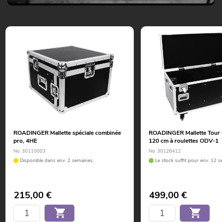
ROADINGER Mallette spéciale combinée
ROADINGER Mallette Tour u
pro, 4HE
120 cm à roulettes ODV-1
No. 30110003
No. 30126412
Disponible dans env. 2 semaines.
Le stock suffit pour env. 12 s
215,00
€
499,00
€