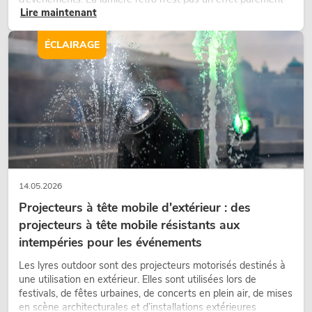
Lire maintenant
nostalgique, mais un outil de conception utilisé de manière
ciblée : elle crée une atmosphère, donne du caractère aux
scènes et peut rendre les configurations LED techniques plus
ÉCLAIRAGE
émotionnelles.
14.05.2026
Projecteurs à tête mobile d'extérieur : des
projecteurs à tête mobile résistants aux
intempéries pour les événements
Les lyres outdoor sont des projecteurs motorisés destinés à
une utilisation en extérieur. Elles sont utilisées lors de
festivals, de fêtes urbaines, de concerts en plein air, de mises
en scène architecturales et d’installations extérieures