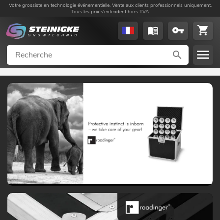
Votre grossiste en technologie événementielle. Vente aux clients professionnels uniquement.
Tous les prix s'entendent hors TVA