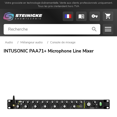
Votre grossiste en technologie événementielle. Vente aux clients professionnels uniquement.
Tous les prix s'entendent hors TVA
Audio
/
Mélangeur audio
/
Console de mixage
INTUSONIC PAA71+ Microphone Line Mixer