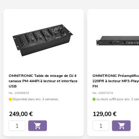
OMNITRONIC Table de mixage de DJ 4
OMNITRONIC Préamplifica
canaux PM-444Pi à lecteur et interface
220PR à lecteur MP3-Playe
USB
FM
No. 10006825
No. 10007074
Disponible dans env. 3 semaines.
Le stock suffit pour env. 2 se
249,00
€
129,00
€