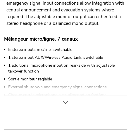
emergency signal input connections allow integration with
central announcement and evacuation systems where
required. The adjustable monitor output can either feed a
stereo headphone or a balanced mono output.
Mélangeur micro/ligne, 7 canaux
5 stereo inputs mic/line, switchable
1 stereo input AUX/Wireless Audio Link, switchable
1 additional microphone input on rear-side with adjustable
talkover function
Sortie moniteur réglable
External shutdown and emergency signal connections
Chaque entrée microphone avec alimentation fantôme
commutable (12 V)
Commandé via LINKOUSTIC 4.2 Wireless Audio Link
(19") 48,3 cm installation en rack
Vous trouverez de plus amples informations sur ce produit
dans la rubrique « Téléchargements » de la fiche technique