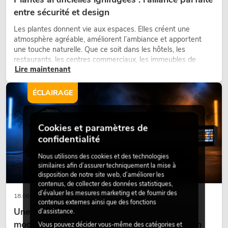
entre sécurité et design
Les plantes donnent vie aux espaces. Elles créent une
atmosphère agréable, améliorent l’ambiance et apportent
une touche naturelle. Que ce soit dans les hôtels, les
restaurants, les centres commerciaux, les immeubles de
Lire maintenant
bureaux ou sur les stands d’exposition, une végétalisation de
qualité fait depuis longtemps partie intégrante des concepts
d’aménagement modernes.
ÉCLAIRAGE
Cookies et paramètres de
confidentialité
Nous utilisons des cookies et des technologies
similaires afin d’assurer techniquement la mise à
disposition de notre site web, d’améliorer les
contenus, de collecter des données statistiques,
d’évaluer les mesures marketing et de fournir des
18.06.2026
contenus externes ainsi que des fonctions
Une touche rétro dans un design d'éclairage
d’assistance.
moderne : pourquoi la lumière chaude fait son
Vous pouvez décider vous-même des catégories et