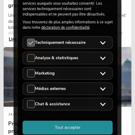
services auxquels vous souhaitez consentir. Les
grand retour
services techniquement nécessaires sont
indispensables et ne peuvent pas être désactivés.
Une lumière très chaude, des surfaces lumineuses visibles et
des accents colorés caractérisent de nombreux designs
Vous trouverez de plus amples informations à ce sujet
lumière actuels sur les scènes, dans les clubs et lors
dans notre
déclaration de confidentialité
.
d’événements. La lumière rétro n’est pas un effet purement
Lire maintenant
nostalgique, mais un outil de conception utilisé de manière
Techniquement nécessaire
ciblée : elle crée une atmosphère, donne du caractère aux
scènes et peut rendre les configurations LED techniques plus
ÉCLAIRAGE
émotionnelles.
Analyse & statistiques
Marketing
Médias externes
Chat & assistance
14.05.2026
Projecteurs à tête mobile d'extérieur : des
Tout accepter
projecteurs à tête mobile résistants aux