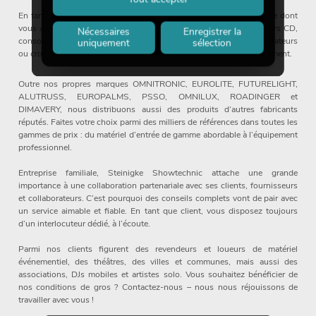
En tant que fournisseur global, nous proposons également tout ce dont
vous avez besoin sur une scène ou en studio : instruments, lecteurs CD,
Nécessaires
Enregistrer la
consoles de mixage, décoration, flight-cases, passe-câbles, adaptateurs
uniquement
sélection
ou crochets de théâtre – vous trouverez tout cela dans notre assortiment.
Outre nos propres marques OMNITRONIC, EUROLITE, FUTURELIGHT,
ALUTRUSS, EUROPALMS, PSSO, OMNILUX, ROADINGER et
DIMAVERY, nous distribuons aussi des produits d’autres fabricants
réputés. Faites votre choix parmi des milliers de références dans toutes les
gammes de prix : du matériel d’entrée de gamme abordable à l’équipement
professionnel.
Entreprise familiale, Steinigke Showtechnic attache une grande
importance à une collaboration partenariale avec ses clients, fournisseurs
et collaborateurs. C’est pourquoi des conseils complets vont de pair avec
un service aimable et fiable. En tant que client, vous disposez toujours
d’un interlocuteur dédié, à l’écoute.
Parmi nos clients figurent des revendeurs et loueurs de matériel
événementiel, des théâtres, des villes et communes, mais aussi des
associations, DJs mobiles et artistes solo. Vous souhaitez bénéficier de
nos conditions de gros ? Contactez-nous – nous nous réjouissons de
travailler avec vous !