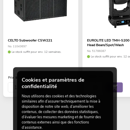
CELTO Subwoofer CSW221
EUROLITE LED TMH-S200
Head Beam/Spot/Wash
No. 11043697
No. 51786087
Le stock suffit pour env. 12 semaines.
Le stock suffit pour env. 12 s
999,00
€
sur demande
Prix
Cookies et paramètres de
confidentialité
Nous utilisons des cookies et des technologies
similaires afin d’assurer techniquement la mise à
disposition de notre site web, d’améliorer les
contenus, de collecter des données statistiques,
d’évaluer les mesures marketing et de fournir des
contenus externes ainsi que des fonctions
d’assistance.