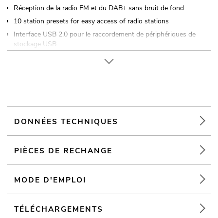
Réception de la radio FM et du DAB+ sans bruit de fond
10 station presets for easy access of radio stations
Interface USB 2.0 pour le raccordement de périphériques de
stockage USB
Navigation dans les dossiers, fonctions de répétition et lecture
aléatoire
Prise en charge des tags ID3
Commandé via Télécommande infrarouge; LINKOUSTIC 4.2
Wireless Audio Link
Bluetooth: A une portée de jusqu'à 10m dans les bâtiments
DONNÉES TECHNIQUES
Monochrome Écran LCD
(19") 48,3 cm installation en rack 1 HE
PIÈCES DE RECHANGE
Vous trouverez de plus amples informations sur ce produit
dans la rubrique « Téléchargements » de la fiche technique
MODE D'EMPLOI
TÉLÉCHARGEMENTS