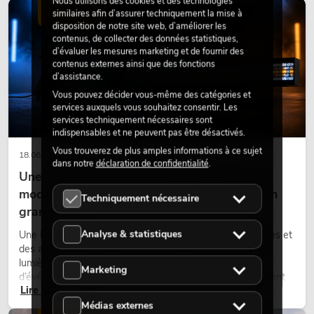
Nous utilisons des cookies et des technologies
d’aménagement modernes.
ÉCLAIRAGE
similaires afin d’assurer techniquement la mise à
disposition de notre site web, d’améliorer les
contenus, de collecter des données statistiques,
d’évaluer les mesures marketing et de fournir des
contenus externes ainsi que des fonctions
d’assistance.
Vous pouvez décider vous-même des catégories et
services auxquels vous souhaitez consentir. Les
services techniquement nécessaires sont
indispensables et ne peuvent pas être désactivés.
Vous trouverez de plus amples informations à ce sujet
18.06.2026
dans notre
déclaration de confidentialité
.
Une touche rétro dans un design d'éclairage
moderne : pourquoi la lumière chaude fait son
Techniquement nécessaire
grand retour
Analyse & statistiques
Une lumière très chaude, des surfaces lumineuses visibles et
des accents colorés caractérisent de nombreux designs
lumière actuels sur les scènes, dans les clubs et lors
Marketing
d’événements. La lumière rétro n’est pas un effet purement
Lire maintenant
nostalgique, mais un outil de conception utilisé de manière
ciblée : elle crée une atmosphère, donne du caractère aux
Médias externes