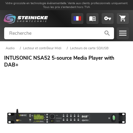
Votre grossiste en technologie événementielle. Vente aux clients professionnels uniquement.
Tous les prix s'entendent hors TVA
Audio
/
Lecteur et contrôleur Midi
/
Lecteurs de carte SD/USB
INTUSONIC NSA52 5-source Media Player with
DAB+