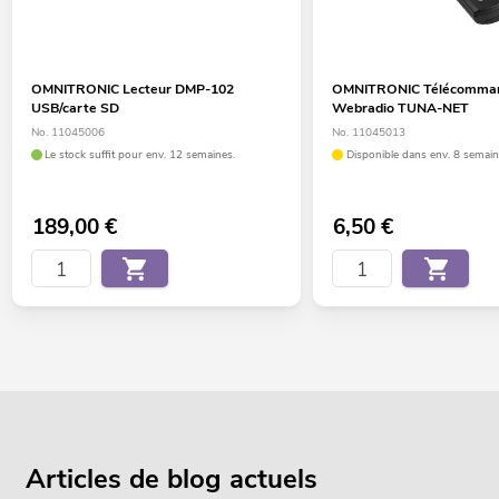
OMNITRONIC Lecteur DMP-102
OMNITRONIC Télécomman
USB/carte SD
Webradio TUNA-NET
No. 11045006
No. 11045013
Le stock suffit pour env. 12 semaines.
Disponible dans env. 8 semain
189,00
€
6,50
€
Articles de blog actuels