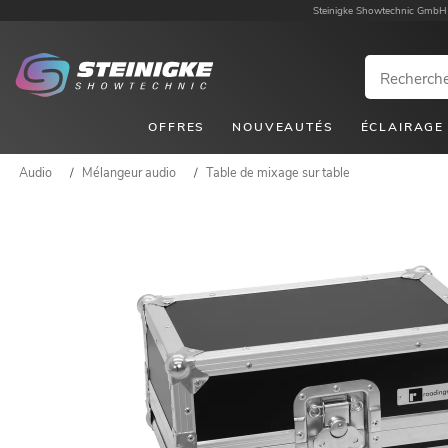
Steinigke Showtechnic GmbH
OFFRES
NOUVEAUTÉS
ÉCLAIRAGE
Audio
/
Mélangeur audio
/
Table de mixage sur table