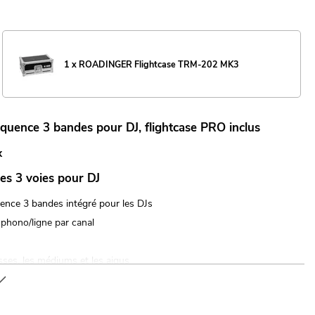
1 x ROADINGER Flightcase TRM-202 MK3
équence 3 bandes pour DJ, flightcase PRO inclus
x
es 3 voies pour DJ
quence 3 bandes intégré pour les DJs
 phono/ligne par canal
sses, les médiums et les aigus
ie et d'excellentes propriétés sonores