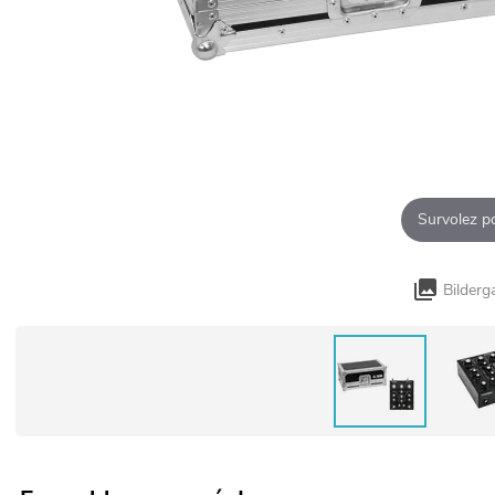
Survolez p
Bilderg