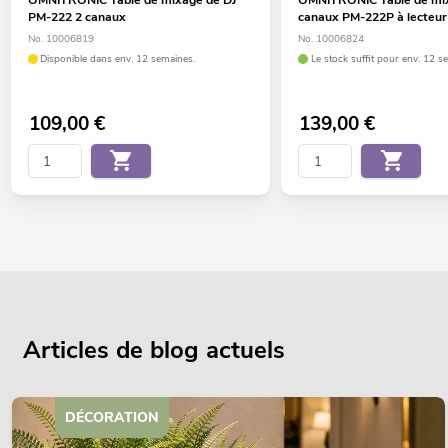
PM-222 2 canaux
canaux PM-222P à lecteur
No. 10006819
No. 10006824
Disponible dans env. 12 semaines.
Le stock suffit pour env. 12 s
109,00
€
139,00
€
Articles de blog actuels
DÉCORATION