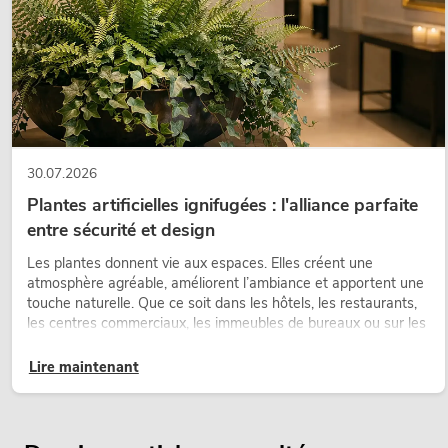
30.07.2026
Plantes artificielles ignifugées : l'alliance parfaite
entre sécurité et design
Les plantes donnent vie aux espaces. Elles créent une
atmosphère agréable, améliorent l’ambiance et apportent une
touche naturelle. Que ce soit dans les hôtels, les restaurants,
les centres commerciaux, les immeubles de bureaux ou sur les
stands d’exposition, une végétalisation de qualité fait depuis
longtemps partie intégrante des concepts d’aménagement
Lire maintenant
modernes.