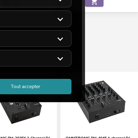
Tout accepter
IC PM-202FX 2-Channel DJ
OMNITRONIC PM-404F 4-channel DJ