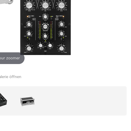
our zoomer
alerie öffnen