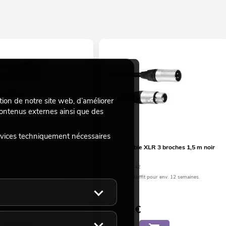
tion de notre site web, d’améliorer
 contenus externes ainsi que des
rvices techniquement nécessaires
IC Câble RCA 2 x 2 terre
PSSO Câble XLR 3 broches 1,5 m noir
Neutrik
0N
No. 30227842
suffit pour env. 12 semaines.
Le stock suffit pour env. 12 semaines.
22,50
€