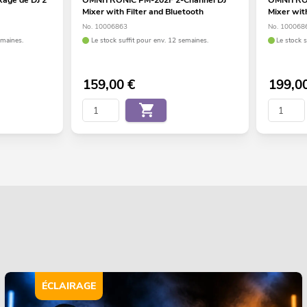
Mixer with Filter and Bluetooth
Mixer with
No. 10006863
No. 100068
emaines.
Le stock suffit pour env. 12 semaines.
Le stock s
159,00
€
199,0
ÉCLAIRAGE