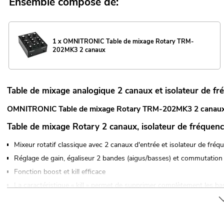
Ensemble composé de:
1 x OMNITRONIC Table de mixage Rotary TRM-
202MK3 2 canaux
Table de mixage analogique 2 canaux et isolateur de fr
OMNITRONIC Table de mixage Rotary TRM-202MK3 2 canau
Table de mixage Rotary 2 canaux, isolateur de fréquenc
Mixeur rotatif classique avec 2 canaux d'entrée et isolateur de fré
Réglage de gain, égaliseur 2 bandes (aigus/basses) et commutation
Fonction boost et kill efficace
La caractéristique « kill » permet de supprimer complètement les ba
Potentiomètres rotatifs ALPS classiques (Blue Velvet RK27)
Des composants de haute qualité garantissent une longue durée de v