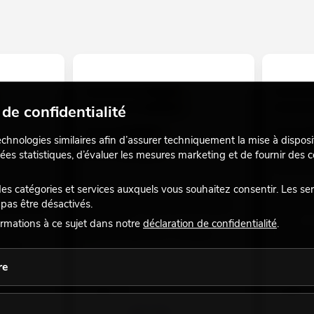
de confidentialité
echnologies similaires afin d’assurer techniquement la mise à disposi
ées statistiques, d’évaluer les mesures marketing et de fournir des
 catégories et services auxquels vous souhaitez consentir. Les se
pas être désactivés.
 2 x 2 1 m
OMNITRONIC Câble RCA 2 x 2 0,6 m
OMNITRON
1,5 m
No. 30209354
rmations à ce sujet dans notre
déclaration de confidentialité
.
No. 302094
Le stock suffit pour env. 12 semaines.
emaines.
Le stock 
re
2,50
€
6,90
€