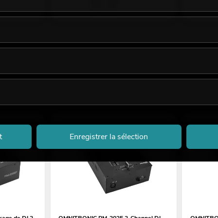
t
Enregistrer la sélection
age de DJ 2
OMNITRONIC PM-202F 2-Channel DJ
OMNITRON