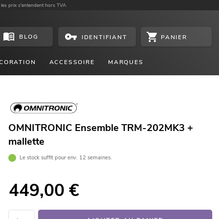
 les prix s'entendent hors TVA
BLOG
PANIER
IDENTIFIANT
CORATION
ACCESSOIRE
MARQUES
OMNITRONIC Ensemble TRM-202MK3 +
mallette
Le stock suffit pour env. 12 semaines.
449,00
€