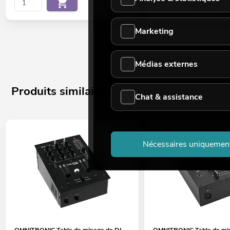
Marketing
Médias externes
Produits similaires
Chat & assistance
Nécessaires uniquemen
OMNITRONIC Table de mixage de DJ
OMNITRONIC Table de mix