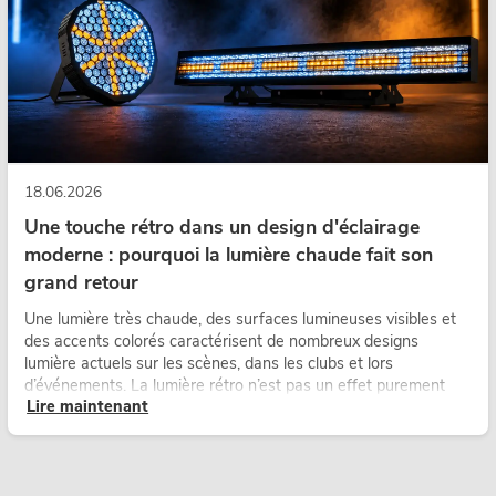
18.06.2026
Une touche rétro dans un design d'éclairage
moderne : pourquoi la lumière chaude fait son
grand retour
Une lumière très chaude, des surfaces lumineuses visibles et
des accents colorés caractérisent de nombreux designs
lumière actuels sur les scènes, dans les clubs et lors
d’événements. La lumière rétro n’est pas un effet purement
Lire maintenant
nostalgique, mais un outil de conception utilisé de manière
ciblée : elle crée une atmosphère, donne du caractère aux
scènes et peut rendre les configurations LED techniques plus
émotionnelles.