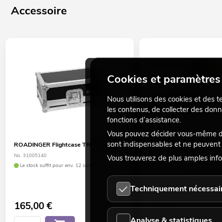
Accessoire
Matériel de marque
Made in Europe
Cookies et paramètres 
Nous utilisons des cookies et des t
les contenus, de collecter des donn
fonctions d’assistance.
Vous pouvez décider vous-même des
sont indispensables et ne peuvent 
ROADINGER Flightcase TRM-202 MK3
SOMMER CABLE Câble RCA
noir Hicon
No. 31005140
Vous trouverez de plus amples info
No. 30307392
Le stock suffit pour env. 12 semaines.
Le stock suffit pour env. 12 s
Techniquement nécessai
165,00
€
52,90
€
Analyse & statistiques