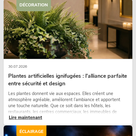
DÉCORATION
30.07.2026
Plantes artificielles ignifugées : l'alliance parfaite
entre sécurité et design
Les plantes donnent vie aux espaces. Elles créent une
atmosphère agréable, améliorent l’ambiance et apportent
une touche naturelle. Que ce soit dans les hôtels, les
restaurants, les centres commerciaux, les immeubles de
Lire maintenant
bureaux ou sur les stands d’exposition, une végétalisation de
qualité fait depuis longtemps partie intégrante des concepts
d’aménagement modernes.
ÉCLAIRAGE