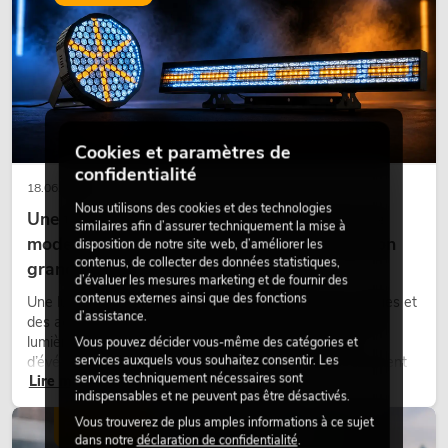
Cookies et paramètres de
confidentialité
18.06.2026
Nous utilisons des cookies et des technologies
Une touche rétro dans un design d'éclairage
similaires afin d’assurer techniquement la mise à
moderne : pourquoi la lumière chaude fait son
disposition de notre site web, d’améliorer les
contenus, de collecter des données statistiques,
grand retour
d’évaluer les mesures marketing et de fournir des
contenus externes ainsi que des fonctions
Une lumière très chaude, des surfaces lumineuses visibles et
d’assistance.
des accents colorés caractérisent de nombreux designs
lumière actuels sur les scènes, dans les clubs et lors
Vous pouvez décider vous-même des catégories et
services auxquels vous souhaitez consentir. Les
d’événements. La lumière rétro n’est pas un effet purement
services techniquement nécessaires sont
Lire maintenant
nostalgique, mais un outil de conception utilisé de manière
indispensables et ne peuvent pas être désactivés.
ciblée : elle crée une atmosphère, donne du caractère aux
scènes et peut rendre les configurations LED techniques plus
Vous trouverez de plus amples informations à ce sujet
ÉCLAIRAGE
dans notre
déclaration de confidentialité
.
émotionnelles.