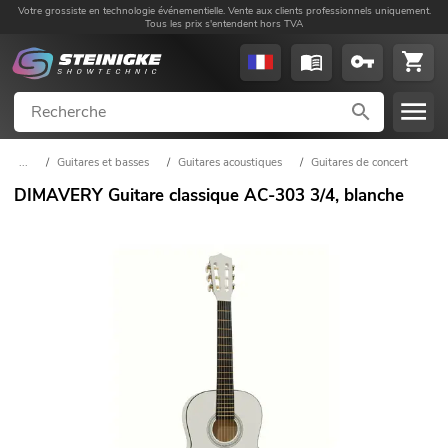
Votre grossiste en technologie événementielle. Vente aux clients professionnels uniquement.
Tous les prix s'entendent hors TVA
...
/
Guitares et basses
/
Guitares acoustiques
/
Guitares de concert
DIMAVERY Guitare classique AC-303 3/4, blanche