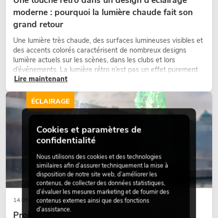
moderne : pourquoi la lumière chaude fait son
grand retour
Une lumière très chaude, des surfaces lumineuses visibles et
des accents colorés caractérisent de nombreux designs
lumière actuels sur les scènes, dans les clubs et lors
d’événements. La lumière rétro n’est pas un effet purement
Lire maintenant
nostalgique, mais un outil de conception utilisé de manière
ciblée : elle crée une atmosphère, donne du caractère aux
scènes et peut rendre les configurations LED techniques plus
ÉCLAIRAGE
émotionnelles.
Cookies et paramètres de
confidentialité
Nous utilisons des cookies et des technologies
similaires afin d’assurer techniquement la mise à
disposition de notre site web, d’améliorer les
contenus, de collecter des données statistiques,
d’évaluer les mesures marketing et de fournir des
14.05.2026
contenus externes ainsi que des fonctions
d’assistance.
Projecteurs à tête mobile d'extérieur : des