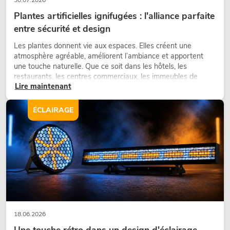
Plantes artificielles ignifugées : l'alliance parfaite
entre sécurité et design
Les plantes donnent vie aux espaces. Elles créent une
atmosphère agréable, améliorent l’ambiance et apportent
une touche naturelle. Que ce soit dans les hôtels, les
restaurants, les centres commerciaux, les immeubles de
Lire maintenant
bureaux ou sur les stands d’exposition, une végétalisation de
qualité fait depuis longtemps partie intégrante des concepts
d’aménagement modernes.
ÉCLAIRAGE
18.06.2026
Une touche rétro dans un design d'éclairage