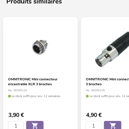
Produits similaires
OMNITRONIC Mini connecteur
OMNITRONIC Mini connec
encastrable XLR 3 broches
3 broches
No. 30200120
No. 30200125
Le stock suffit pour env. 12 semaines.
Le stock suffit pour env. 12 s
3,90
€
4,90
€