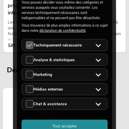
Vous pouvez décider vous-même des catégories et
projecteurs à tête mobile résistants aux
services auxquels vous souhaitez consentir. Les
intempéries pour les événements
services techniquement nécessaires sont
indispensables et ne peuvent pas être désactivés.
Les lyres outdoor sont des projecteurs motorisés destinés à
Vous trouverez de plus amples informations à ce sujet
une utilisation en extérieur. Elles sont utilisées lors de
dans notre
déclaration de confidentialité
.
festivals, de fêtes urbaines, de concerts en plein air, de mises
en scène architecturales et d’installations extérieures
Lire maintenant
temporaires.
Techniquement nécessaire
Analyse & statistiques
Derniers articles consultés
Marketing
Médias externes
Chat & assistance
Tout accepter