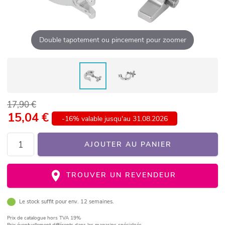
Double tapotement ou pincement pour zoomer
17,90 €
15,04
€
-16% valable jusqu'au 31.08.2026
AJOUTER AU PANIER
TROUVER UN REVENDEUR
Le stock suffit pour env. 12 semaines.
Prix de catalogue
hors TVA 19%