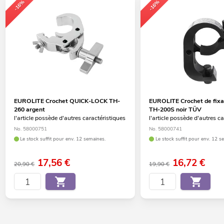
-16%
-16%
EUROLITE Crochet QUICK-LOCK TH-
EUROLITE Crochet de fixa
260 argent
TH-200S noir TÜV
l'article possède d'autres caractéristiques
l'article possède d'autres c
No. 58000751
No. 58000741
Le stock suffit pour env. 12 semaines.
Le stock suffit pour env. 12 s
17,56
€
16,72
€
20,90 €
19,90 €