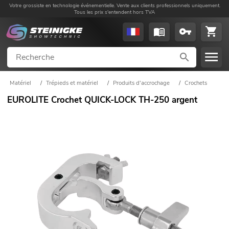
Votre grossiste en technologie événementielle. Vente aux clients professionnels uniquement.
Tous les prix s'entendent hors TVA
Matériel
/
Trépieds et matériel
/
Produits d'accrochage
/
Crochets
EUROLITE Crochet QUICK-LOCK TH-250 argent