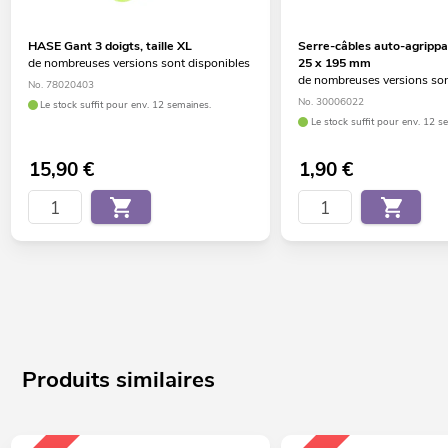
HASE Gant 3 doigts, taille XL
Serre-câbles auto-agripp
de nombreuses versions sont disponibles
25 x 195 mm
de nombreuses versions son
No. 78020403
No. 30006022
Le stock suffit pour env. 12 semaines.
Le stock suffit pour env. 12 s
15,90
€
1,90
€
Produits similaires