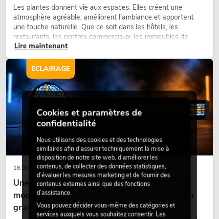
Les plantes donnent vie aux espaces. Elles créent une
atmosphère agréable, améliorent l’ambiance et apportent
une touche naturelle. Que ce soit dans les hôtels, les
restaurants, les centres commerciaux, les immeubles de
Lire maintenant
bureaux ou sur les stands d’exposition, une végétalisation de
qualité fait depuis longtemps partie intégrante des concepts
d’aménagement modernes.
ÉCLAIRAGE
Cookies et paramètres de
confidentialité
Nous utilisons des cookies et des technologies
similaires afin d’assurer techniquement la mise à
disposition de notre site web, d’améliorer les
contenus, de collecter des données statistiques,
18.06.2026
d’évaluer les mesures marketing et de fournir des
Une touche rétro dans un design d'éclairage
contenus externes ainsi que des fonctions
d’assistance.
moderne : pourquoi la lumière chaude fait son
Vous pouvez décider vous-même des catégories et
grand retour
services auxquels vous souhaitez consentir. Les