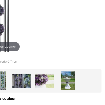
our zoomer
alerie öffnen
e couleur