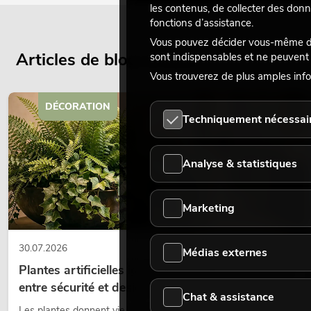
les contenus, de collecter des donn
fonctions d’assistance.
Vous pouvez décider vous-même des
Articles de blog actuels
sont indispensables et ne peuvent 
Vous trouverez de plus amples info
DÉCORATION
Techniquement nécessai
Analyse & statistiques
Marketing
30.07.2026
Médias externes
Plantes artificielles ignifugées : l'alliance parfaite
entre sécurité et design
Chat & assistance
Les plantes donnent vie aux espaces. Elles créent une