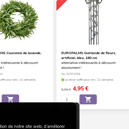
S Couronne de lavande,
EUROPALMS Guirlande de fleurs,
artificiel, bleu, 180 cm
e intéressante à découvrir
alternative intéressante à découvrir
t !
absolument !
04
No. 82501858
suffit pour env. 12 semaines.
Le stock suffit pour env. 12 semaines.
4,95
€
5,90 €
tion de notre site web, d’améliorer