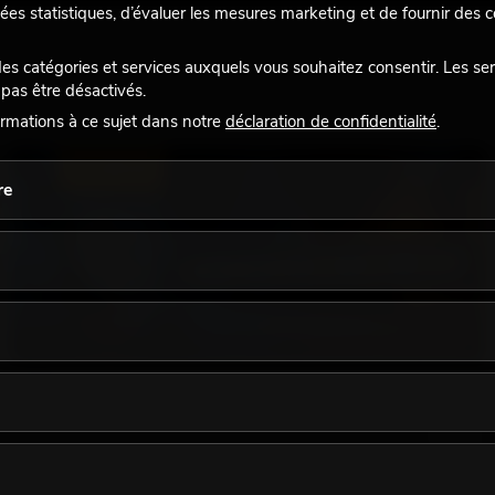
ées statistiques, d’évaluer les mesures marketing et de fournir des
 catégories et services auxquels vous souhaitez consentir. Les se
pas être désactivés.
rmations à ce sujet dans notre
déclaration de confidentialité
.
ÉCLAIRAGE
re
18.06.2026
Une touche rétro dans un design d'éclairage
moderne : pourquoi la lumière chaude fait son
grand retour