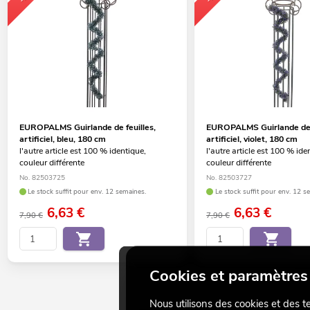
EUROPALMS Guirlande de feuilles,
EUROPALMS Guirlande de f
artificiel, bleu, 180 cm
artificiel, violet, 180 cm
l'autre article est 100 % identique,
l'autre article est 100 % ide
couleur différente
couleur différente
No. 82503725
No. 82503727
Le stock suffit pour env. 12 semaines.
Le stock suffit pour env. 12 s
6,63
€
6,63
€
7,90 €
7,90 €
Cookies et paramètres 
Nous utilisons des cookies et des t