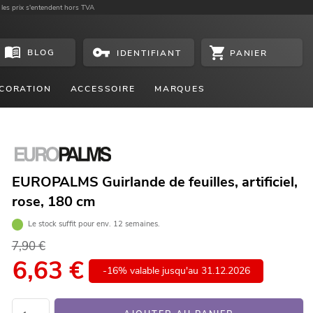
 les prix s'entendent hors TVA
BLOG
PANIER
IDENTIFIANT
CORATION
ACCESSOIRE
MARQUES
EUROPALMS Guirlande de feuilles, artificiel,
rose, 180 cm
Le stock suffit pour env. 12 semaines.
7,90 €
6,63
€
-16% valable jusqu'au 31.12.2026