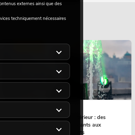
 contenus externes ainsi que des
rvices techniquement nécessaires
ÉCLAIRAGE
14.05.2026
Projecteurs à tête mobile d'extérieur : des
projecteurs à tête mobile résistants aux
intempéries pour les événements