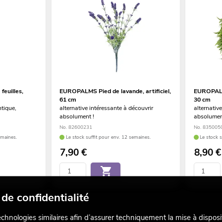
euilles,
EUROPALMS Pied de lavande, artificiel,
EUROPALM
61 cm
30 cm
ntique,
alternative intéressante à découvrir
alternativ
absolument !
absolumen
No. 82600231
No. 835005
emaines.
Le stock suffit pour env. 12 semaines.
Le stock 
7,90
€
8,90
€
de confidentialité
echnologies similaires afin d’assurer techniquement la mise à disposi