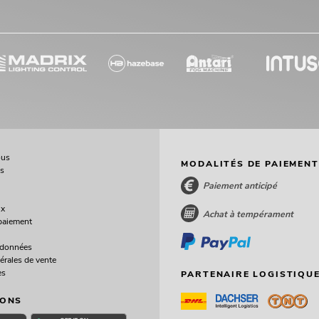
ous
MODALITÉS DE PAIEMENT
ès
Paiement anticipé
ux
Achat à tempérament
paiement
 données
érales de vente
es
PARTENAIRE LOGISTIQUE
IONS