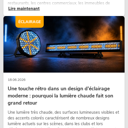
restaurants, les centres commerciaux, les immeubles de
Lire maintenant
bureaux ou sur les stands d’exposition, une végétalisation de
qualité fait depuis longtemps partie intégrante des concepts
d’aménagement modernes.
ÉCLAIRAGE
18.06.2026
Une touche rétro dans un design d'éclairage
moderne : pourquoi la lumière chaude fait son
grand retour
Une lumière très chaude, des surfaces lumineuses visibles et
des accents colorés caractérisent de nombreux designs
lumière actuels sur les scènes, dans les clubs et lors