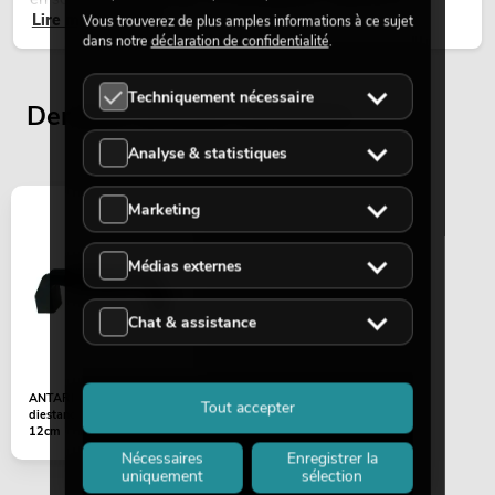
Lire maintenant
temporaires.
Vous trouverez de plus amples informations à ce sujet
dans notre
déclaration de confidentialité
.
Techniquement nécessaire
Derniers articles consultés
Analyse & statistiques
Marketing
Médias externes
Chat & assistance
ANTARI Handle Z-1500
Tout accepter
diestance between screws
12cm
Nécessaires
Enregistrer la
uniquement
sélection