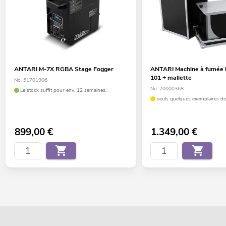
ANTARI M-7X RGBA Stage Fogger
ANTARI Machine à fumée l
101 + mallette
No. 51701906
No. 20000368
Le stock suffit pour env. 12 semaines.
seuls quelques exemplaires di
899,00
€
1.349,00
€