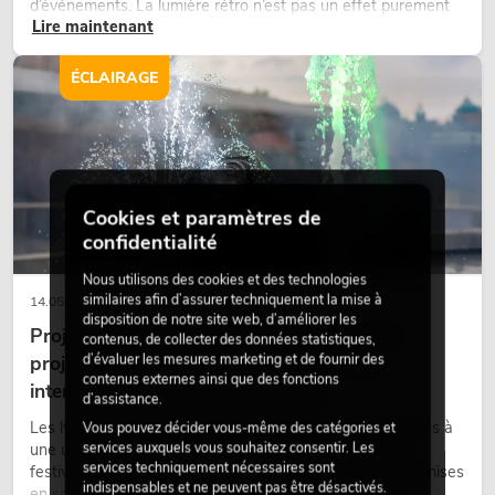
d’événements. La lumière rétro n’est pas un effet purement
Lire maintenant
nostalgique, mais un outil de conception utilisé de manière
ciblée : elle crée une atmosphère, donne du caractère aux
scènes et peut rendre les configurations LED techniques plus
ÉCLAIRAGE
émotionnelles.
Cookies et paramètres de
confidentialité
Nous utilisons des cookies et des technologies
similaires afin d’assurer techniquement la mise à
14.05.2026
disposition de notre site web, d’améliorer les
Projecteurs à tête mobile d'extérieur : des
contenus, de collecter des données statistiques,
d’évaluer les mesures marketing et de fournir des
projecteurs à tête mobile résistants aux
contenus externes ainsi que des fonctions
intempéries pour les événements
d’assistance.
Les lyres outdoor sont des projecteurs motorisés destinés à
Vous pouvez décider vous-même des catégories et
services auxquels vous souhaitez consentir. Les
une utilisation en extérieur. Elles sont utilisées lors de
services techniquement nécessaires sont
festivals, de fêtes urbaines, de concerts en plein air, de mises
indispensables et ne peuvent pas être désactivés.
en scène architecturales et d’installations extérieures