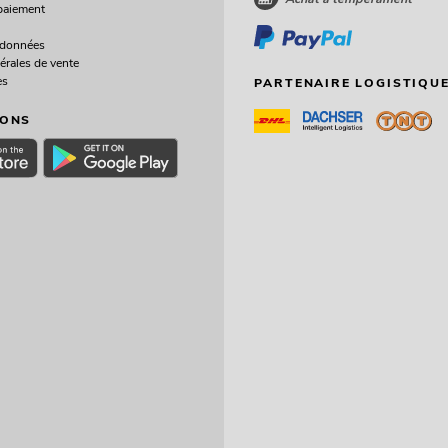
paiement
 données
érales de vente
es
PARTENAIRE LOGISTIQUE
IONS