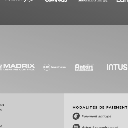
ous
MODALITÉS DE PAIEMENT
ès
Paiement anticipé
ux
Achat à tempérament