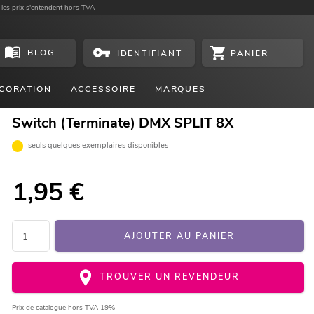
 les prix s'entendent hors TVA
BLOG
PANIER
IDENTIFIANT
CORATION
ACCESSOIRE
MARQUES
Switch (Terminate) DMX SPLIT 8X
seuls quelques exemplaires disponibles
1,95
€
AJOUTER AU PANIER
TROUVER UN REVENDEUR
Prix de catalogue
hors TVA 19%