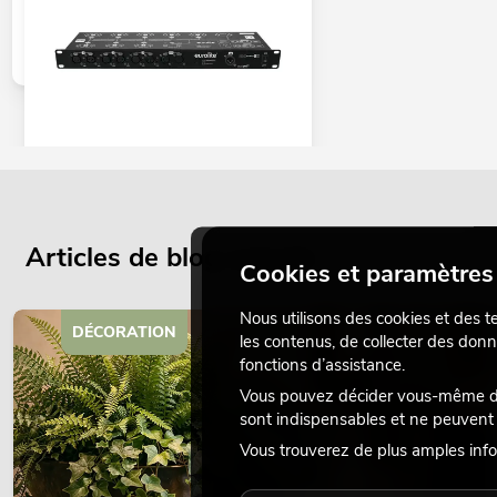
EUROLITE Répartiteur Split 8X DMX
No. 70064825
Le stock suffit pour env. 12 semaines.
Articles de blog actuels
Cookies et paramètres 
Nous utilisons des cookies et des t
179,00
€
DÉCORATION
les contenus, de collecter des donn
fonctions d’assistance.
Vous pouvez décider vous-même des
sont indispensables et ne peuvent 
Vous trouverez de plus amples info