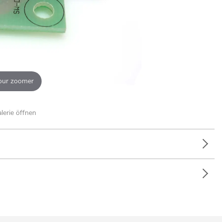
our zoomer
alerie öffnen