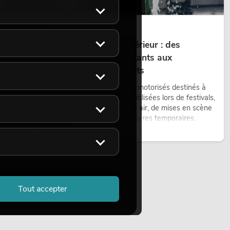
14.05.2026
Projecteurs à tête mobile d'extérieur : des
projecteurs à tête mobile résistants aux
intempéries pour les événements
Les lyres outdoor sont des projecteurs motorisés destinés à
une utilisation en extérieur. Elles sont utilisées lors de festivals,
de fêtes urbaines, de concerts en plein air, de mises en scène
architecturales et d’installations extérieures temporaires.
Lire maintenant
Tout accepter