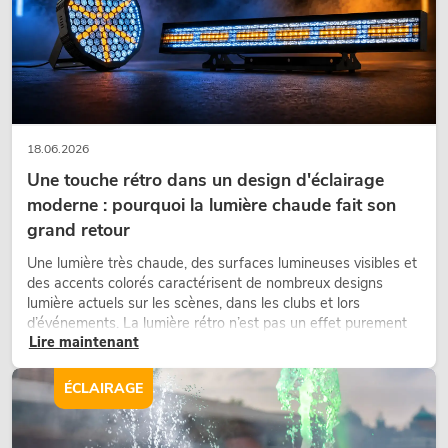
18.06.2026
Une touche rétro dans un design d'éclairage
moderne : pourquoi la lumière chaude fait son
PSSO PA Set PRO S MK2
grand retour
L'article n'est plus disponible
No. 20000456
Une lumière très chaude, des surfaces lumineuses visibles et
des accents colorés caractérisent de nombreux designs
lumière actuels sur les scènes, dans les clubs et lors
d’événements. La lumière rétro n’est pas un effet purement
Lire maintenant
nostalgique, mais un outil de conception utilisé de manière
ciblée : elle crée une atmosphère, donne du caractère aux
scènes et peut rendre les configurations LED techniques plus
ÉCLAIRAGE
émotionnelles.