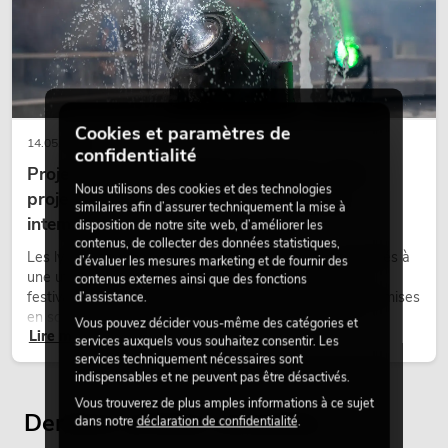
PSSO PA Set PRO M MK2
L'article n'est plus disponible
No. 20000457
Cookies et paramètres de
14.05.2026
confidentialité
Projecteurs à tête mobile d'extérieur : des
Nous utilisons des cookies et des technologies
projecteurs à tête mobile résistants aux
similaires afin d’assurer techniquement la mise à
intempéries pour les événements
disposition de notre site web, d’améliorer les
contenus, de collecter des données statistiques,
Les lyres outdoor sont des projecteurs motorisés destinés à
d’évaluer les mesures marketing et de fournir des
une utilisation en extérieur. Elles sont utilisées lors de
contenus externes ainsi que des fonctions
festivals, de fêtes urbaines, de concerts en plein air, de mises
d’assistance.
PSSO PA Set PRO L MK2
en scène architecturales et d’installations extérieures
Vous pouvez décider vous-même des catégories et
L'article n'est plus disponible
No. 20000458
Lire maintenant
temporaires.
services auxquels vous souhaitez consentir. Les
services techniquement nécessaires sont
indispensables et ne peuvent pas être désactivés.
Vous trouverez de plus amples informations à ce sujet
Derniers articles consultés
dans notre
déclaration de confidentialité
.